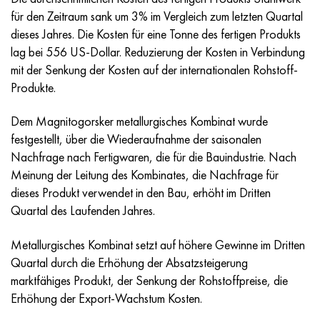
Incotherm
47ND
HN62VMYUT
VT-35
1.4466 - aisi 310MoLn
10H17N13М3Т
2.0872, CuNi10Fe1Mn, Cw352h
Rotmessing
45G2, 45g2, aisi 1144
R6M5, 1.3343, hs6-5-2, sw7m
für den Zeitraum sank um 3% im Vergleich zum letzten Quartal
dieses Jahres. Die Kosten für eine Tonne des fertigen Produkts
Incotest
47NHR
HN62MVKYU
PT-1M
Legierung Al6xn
10H18N18YU4D
Silicium-Aluminium-Bronze
C84400, CuSn2ZnPb
Baustahl legiert
R6M5K5, 1.3243, hs6-5-2-5
lag bei 556 US-Dollar. Reduzierung der Kosten in Verbindung
mit der Senkung der Kosten auf der internationalen Rohstoff-
Jethete M152
49KF
HN63MB
PT-3V
15-7Ph® - 1.4532
11H11N2V2МF
CW301G, C64200
C83600, CuSn5ZnPb
10g2, 10g2, aisi 1513
R6М5F3, 1.3344, hs6-5-3
Produkte.
Kobalt 6B
49K2F/49K2FA-VI
HN65VM
PT-7M
PH 13-8 Mo - 1.4534
12H18N9Т
Siliciumbronze
12X2H4A,15NiCr13, 1.5752
R9М4К8,1.3207
Dem Magnitogorsker metallurgisches Kombinat wurde
festgestellt, über die Wiederaufnahme der saisonalen
Martensitaushärtung 250
50H
HN65VMTYU
2V
1.4542 - 17-4Ph®.
13H11N2V2МF
C65500, CuAl11Fe3
АS14, 11SMnPb30
R12F3, 1.3318, sw12
Nachfrage nach Fertigwaren, die für die Bauindustrie. Nach
Meinung der Leitung des Kombinates, die Nachfrage für
Renee 41
50NP
HN67MVTYU
SPT-2 Schweißdraht
Custom 455® - 1.4543 - uns s45500
15H11MF
C65620, CuSi3Fe2Zn3
20G, 20mn5
R18, 1.3355, hs18-0-1, sw18
dieses Produkt verwendet in den Bau, erhöht im Dritten
Quartal des Laufenden Jahres.
Martensitaushärtung 300
50NHS
HN68VKTYU
AT3
1.4545 - 15-5Ph®
15H12VNMF
C65100, CuSi1,5
20HN3А, aisi 4320, 20hn3a
Kohlenstoffstahl
Metallurgisches Kombinat setzt auf höhere Gewinne im Dritten
Martensitaushärtung 350
52H
HN68VMTYUK-VD
3М
1.4548 - 17-4Ph®.
15H12N2МVFAB
Zinn-Blei-Bronze
20HМ, 24CrMo5, 20hm
U10,1.1645, C105W1
Quartal durch die Erhöhung der Absatzsteigerung
marktfähiges Produkt, der Senkung der Rohstoffpreise, die
MP35N
52K12F
HN70VMTYU
TL3
1.4550 - aisi 347
15H16К5N2МVFAB
c92200, CuSn6Zn4Pb2
25HGM, 20CrMo5, 1.7264
11G12, 110G13L, X120Mn12
Erhöhung der Export-Wachstum Kosten.