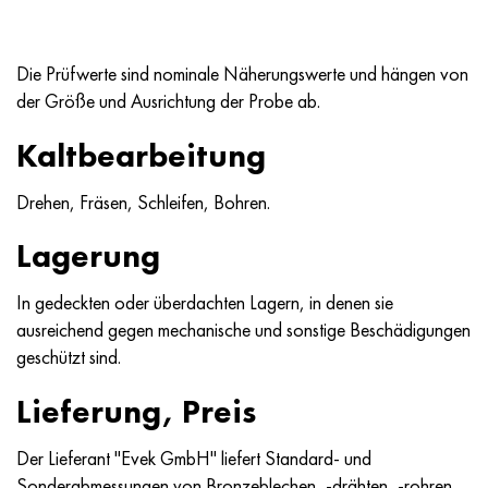
Hastelloy C-276
40HFA, 1.7223, aisi 4142
Hastelloy C2000
45H, 45h, 1.7035
Die Prüfwerte sind nominale Näherungswerte und hängen von
der Größe und Ausrichtung der Probe ab.
Hastelloy 3
45HN2MFA, k2425, 45hnmf
Kaltbearbeitung
Hastelloy x
А40G, 44smn28, 1.0762, 46s20
Drehen, Fräsen, Schleifen, Bohren.
Udimet 500
Lagerung
Udimet 720
In gedeckten oder überdachten Lagern, in denen sie
ausreichend gegen mechanische und sonstige Beschädigungen
geschützt sind.
Lieferung, Preis
Der Lieferant "Evek GmbH" liefert Standard- und
Sonderabmessungen von Bronzeblechen, -drähten, -rohren