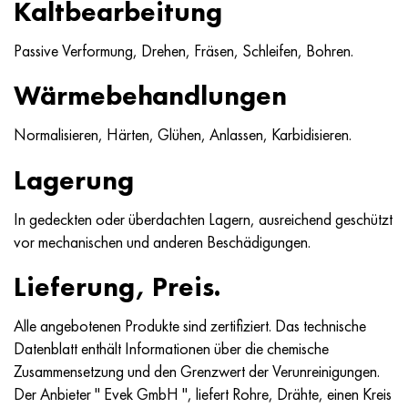
Kaltbearbeitung
MP159
56DGNH
HN73MBTYU
5B
1.4567 - aisi 304Cu
15H16N2АМ
30H, aisi 5130, 30h
Passive Verformung, Drehen, Fräsen, Schleifen, Bohren.
Multimet n155
68NHVKTYU
HN70YU
TL5
1.4570 - aisi303Cu
18H11МNFB
30HGS, 30hgs
Wärmebehandlungen
Nicrofer 5923 hMo
79NM
HN75MBTYU
AT-6
1.4574 - Legierung PH 15-7 Mo®
18H12VMBFR
30HGSA, 30hgsa
Normalisieren, Härten, Glühen, Anlassen, Karbidisieren.
Nicrofer 6030
80NM
HN75TBYU
TS-6
1.4580 - aisi 316Cb
20H12VNMF
30HGSN2A, 30hgsna
Lagerung
Nitronic 40
80NMV-VI
HN77TYU
Titan 14
1.4597 - aisi 204Cu
20H3MVF
30HN2MA, 30CrNiMo8
In gedeckten oder überdachten Lagern, ausreichend geschützt
Nitronic 50
80NHS
HN77TYUR
SP-17
Legierung 28 - 1.4563
21NKMT
30HN3A, 31nicr14
vor mechanischen und anderen Beschädigungen.
Lieferung, Preis.
Nitronic 60
81NMA
HN78T
Titan 40
Legierung 31 - 1.4562
37H12N8G8МFB
34HN3MA, 36NiCrMo16, 35NiCrMo16
Alle angebotenen Produkte sind zertifiziert. Das technische
Nitronic 75
Arten von Präzisionslegierungen
HN80TBYU
Legierung 254smo® - 1.4547
40H10S2М
35hgs, 35hgs
Datenblatt enthält Informationen über die chemische
Zusammensetzung und den Grenzwert der Verunreinigungen.
Nimonik 80a
Thermometalle
N65M
Legierung 926 - 1.4529
40H9S2
35hgsa, 35hgsa
Der Anbieter " Evek GmbH ", liefert Rohre, Drähte, einen Kreis