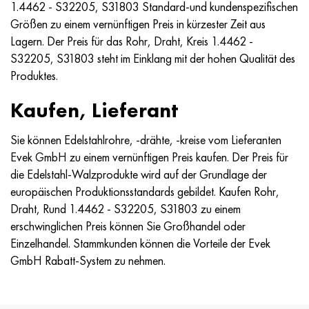
1.4462 - S32205, S31803 Standard-und kundenspezifischen
Nimonik 90
Präzisionsrohre
N70MFV
AM-350 - ams 5548
45H14N14V2М
AS35G2, 36smnpb14, 1.0765
Größen zu einem vernünftigen Preis in kürzester Zeit aus
Lagern. Der Preis für das Rohr, Draht, Kreis 1.4462 -
Nimonik 263
AM-355 - ams 5547
50H14МF
38H2N2MA, 34CrNiMo6, 40NiCrMo7
S32205, S31803 steht im Einklang mit der hohen Qualität des
Produktes.
Haynes 25
Sustom 450® - uns S45000
65H13
40HN2MA, 34CrNiMo4, 36hnm
Kaufen, Lieferant
Haynes 188
Griechisch Ascoloy 418
90H18МF
38HS, 37hs
Sie können Edelstahlrohre, -drähte, -kreise vom Lieferanten
Haynes 230
Rohr rostfrei
95H18
38ХА, 37Cr4, aisi 5135
Evek GmbH zu einem vernünftigen Preis kaufen. Der Preis für
die Edelstahl-Walzprodukte wird auf der Grundlage der
Hastelloy b2
38HN3MFA, 35nicrmov12-5
europäischen Produktionsstandards gebildet. Kaufen Rohr,
Draht, Rund 1.4462 - S32205, S31803 zu einem
Hastelloy b3
40G, 40Mn4, aisi 1035
erschwinglichen Preis können Sie Großhandel oder
Einzelhandel. Stammkunden können die Vorteile der Evek
Hastelloy c4
38HM, 42CrMo4, aisi 1.7225
GmbH Rabatt-System zu nehmen.
Hastelloy c22
40HN, 36NiCr6, aisi 3135