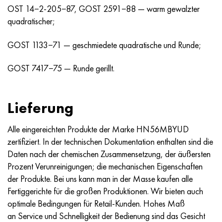
Nimonik 90
Präzisionsrohre
N70MFV
AM-350 - ams 5548
45H14N14V2М
AS35G2, 36smnpb14, 1.0765
OST 14−2-205−87, GOST 2591−88 — warm gewalzter
quadratischer;
Nimonik 263
AM-355 - ams 5547
50H14МF
38H2N2MA, 34CrNiMo6, 40NiCrMo7
GOST 1133−71 — geschmiedete quadratische und Runde;
Haynes 25
Sustom 450® - uns S45000
65H13
40HN2MA, 34CrNiMo4, 36hnm
GOST 7417−75 — Runde gerillt.
Haynes 188
Griechisch Ascoloy 418
90H18МF
38HS, 37hs
Lieferung
Haynes 230
Rohr rostfrei
95H18
38ХА, 37Cr4, aisi 5135
Alle eingereichten Produkte der Marke HN56MBYUD
Hastelloy b2
38HN3MFA, 35nicrmov12-5
zertifiziert. In der technischen Dokumentation enthalten sind die
Daten nach der chemischen Zusammensetzung, der äußersten
Hastelloy b3
40G, 40Mn4, aisi 1035
Prozent Verunreinigungen; die mechanischen Eigenschaften
der Produkte. Bei uns kann man in der Masse kaufen alle
Hastelloy c4
38HM, 42CrMo4, aisi 1.7225
Fertiggerichte für die großen Produktionen. Wir bieten auch
optimale Bedingungen für Retail-Kunden. Hohes Maß
Hastelloy c22
40HN, 36NiCr6, aisi 3135
an Service und Schnelligkeit der Bedienung sind das Gesicht