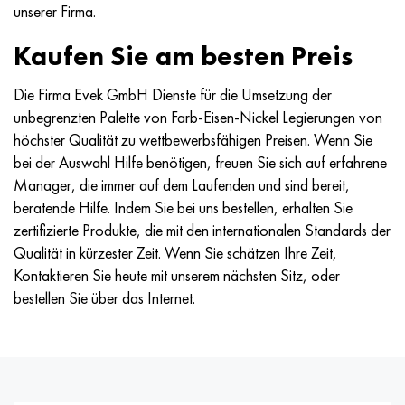
unserer Firma.
Hastelloy C-276
40HFA, 1.7223, aisi 4142
Kaufen Sie am besten Preis
Hastelloy C2000
45H, 45h, 1.7035
Die Firma Evek GmbH Dienste für die Umsetzung der
Hastelloy 3
45HN2MFA, k2425, 45hnmf
unbegrenzten Palette von Farb-Eisen-Nickel Legierungen von
höchster Qualität zu wettbewerbsfähigen Preisen. Wenn Sie
Hastelloy x
А40G, 44smn28, 1.0762, 46s20
bei der Auswahl Hilfe benötigen, freuen Sie sich auf erfahrene
Manager, die immer auf dem Laufenden und sind bereit,
Udimet 500
beratende Hilfe. Indem Sie bei uns bestellen, erhalten Sie
zertifizierte Produkte, die mit den internationalen Standards der
Udimet 720
Qualität in kürzester Zeit. Wenn Sie schätzen Ihre Zeit,
Kontaktieren Sie heute mit unserem nächsten Sitz, oder
bestellen Sie über das Internet.