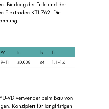
 Bindung der Teile und der
en Elektroden KTI-762. Die
pannung.
W
In
Fe
Ti
9−11
≤0,008
≤4
1,1−1,6
TYU-VD verwendet beim Bau von
en. Konzipiert für langfristigen