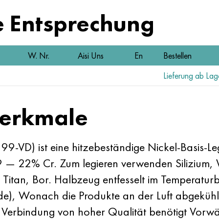
e Entsprechung
W. Nr.
Aisi Uns
En
Bestellen
Lieferung ab Lag
erkmale
VD) ist eine hitzebeständige Nickel-Basis-L
9 — 22% Cr. Zum legieren verwenden Silizium
Titan, Bor. Halbzeug entfesselt im Temperatu
e), Wonach die Produkte an der Luft abgekühlt.
Verbindung von hoher Qualität benötigt Vorwär