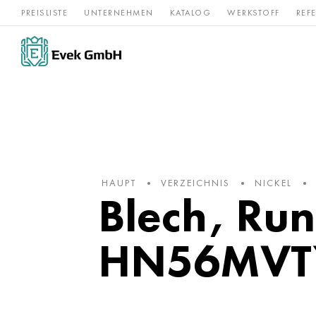
PREISLISTE
UNTERNEHMEN
KATALOG
WERKSTOFF
REF
Rostfreier
Seltene 
Nickel
Titan
Stahl
Refraktär
HAUPT
VERZEICHNIS
NICKEL
Blech, Run
HN56MVTY