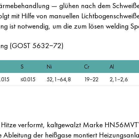
rmebehandlung — glühen nach dem Schweißen.
olgt mit Hilfe von manuellen Lichtbogenschweiß
g ist notwendig, um die zum lösen welding S
zung (GOST 5632−72)
S
Ni
Cr
Al
.015
≤0.015
52,1−64,8
19−22
2,1−2,6
, Hitze verformt, kaltgewalzt Marke HN56MV
ie Ableitung der heißgase montiert Heizungsanlag