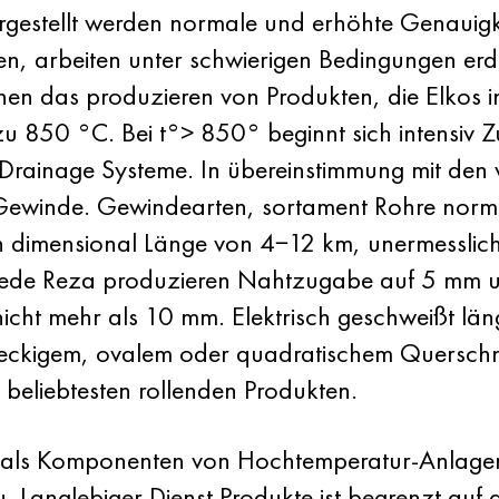
gestellt werden normale und erhöhte Genauigkei
ren, arbeiten unter schwierigen Bedingungen e
en das produzieren von Produkten, die Elkos in
zu 850 °C. Bei t°> 850° beginnt sich intensiv 
g Drainage Systeme. In übereinstimmung mit d
 Gewinde. Gewindearten, sortament Rohre norm
n dimensional Länge von 4−12 km, unermesslich
ür jede Reza produzieren Nahtzugabe auf 5 mm
nicht mehr als 10 mm. Elektrisch geschweißt l
teckigem, ovalem oder quadratischem Querschni
eliebtesten rollenden Produkten.
n als Komponenten von Hochtemperatur-Anlagen
 Langlebiger Dienst Produkte ist begrenzt auf