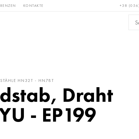
ERENZEN
KONTAKTE
+38 (056
Erden &
Bronze, Kupfer,
Nichteis
metalle
Messing
STÄHLE HN32T - HN78T
dstab, Draht
U - EP199