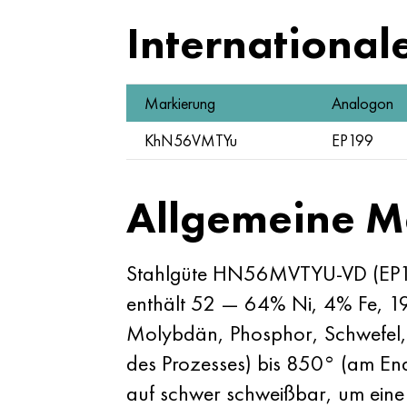
International
Markierung
Analogon
KhN56VMTYu
EP199
Allgemeine M
Stahlgüte HN56MVTYU-VD (EP199-
enthält 52 — 64% Ni, 4% Fe, 1
Molybdän, Phosphor, Schwefel, 
des Prozesses) bis 850° (am End
auf schwer schweißbar, um eine 