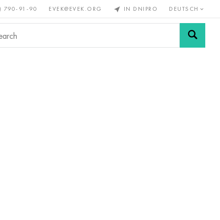
) 790-91-90
EVEK@EVEK.ORG
IN DNIPRO
DEUTSCH
Stahl
Drahtgewebe &
enmetalle
legiert
Anschlüsse