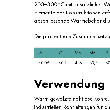
200−300°C mit zusätzlicher Wä
Elemente der Konstruktionen erf
abschliessende Wärmebehandlun
Die prozentuale Zusammenset
Si
C
Mo
Mn
P
≤0.06
≤0.1
4−6
≤0,5
≤0
Verwendung
Warm gewalzte nahtlose Rohre
industriellen Rohrleitungen für d