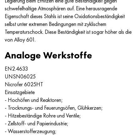
Legierung beim Erhitzen eine gute Beständigkeit gegen
Nimonik 90
Präzisionsrohre
N70MFV
AM-350 - ams 5548
45H14N14V2М
AS35G2, 36smnpb14, 1.0765
schwefelhaltige Atmosphären auf. Eine herausragende
Eigenschaft dieses Stahls ist seine Oxidationsbeständigkeit
Nimonik 263
AM-355 - ams 5547
50H14МF
38H2N2MA, 34CrNiMo6, 40NiCrMo7
selbst unter extremen Bedingungen mit zyklischem
Temperaturschock. Diese Beständigkeit ist sogar höher als die
Haynes 25
Sustom 450® - uns S45000
65H13
40HN2MA, 34CrNiMo4, 36hnm
von Alloy 601.
Haynes 188
Griechisch Ascoloy 418
90H18МF
38HS, 37hs
Analoge Werkstoffe
Haynes 230
Rohr rostfrei
95H18
38ХА, 37Cr4, aisi 5135
EN2.4633
UNSN06025
Hastelloy b2
38HN3MFA, 35nicrmov12-5
Nicrofer 6025HT
Einsatzgebiete
Hastelloy b3
40G, 40Mn4, aisi 1035
- Hochöfen und Reaktoren;
- Trocknungs- und Feuerungsöfen, Glühkerzen;
Hastelloy c4
38HM, 42CrMo4, aisi 1.7225
- Hitzebeständige Rohre und Ventile;
- Zellstoff- und Papierindustrie;
Hastelloy c22
40HN, 36NiCr6, aisi 3135
- Wasserstofferzeugung;