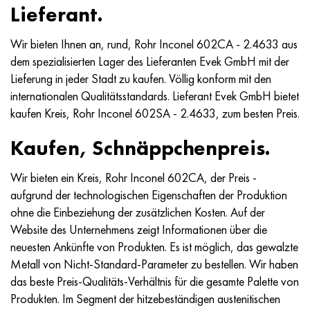
Hastelloy C-276
40HFA, 1.7223, aisi 4142
Lieferant.
Hastelloy C2000
45H, 45h, 1.7035
Wir bieten Ihnen an, rund, Rohr Inconel 602CA - 2.4633 aus
dem spezialisierten Lager des Lieferanten Evek GmbH mit der
Hastelloy 3
45HN2MFA, k2425, 45hnmf
Lieferung in jeder Stadt zu kaufen. Völlig konform mit den
internationalen Qualitätsstandards. Lieferant Evek GmbH bietet
Hastelloy x
А40G, 44smn28, 1.0762, 46s20
kaufen Kreis, Rohr Inconel 602SA - 2.4633, zum besten Preis.
Kaufen, Schnäppchenpreis.
Udimet 500
Wir bieten ein Kreis, Rohr Inconel 602CA, der Preis -
Udimet 720
aufgrund der technologischen Eigenschaften der Produktion
ohne die Einbeziehung der zusätzlichen Kosten. Auf der
Website des Unternehmens zeigt Informationen über die
neuesten Ankünfte von Produkten. Es ist möglich, das gewalzte
Metall von Nicht-Standard-Parameter zu bestellen. Wir haben
das beste Preis-Qualitäts-Verhältnis für die gesamte Palette von
Produkten. Im Segment der hitzebeständigen austenitischen