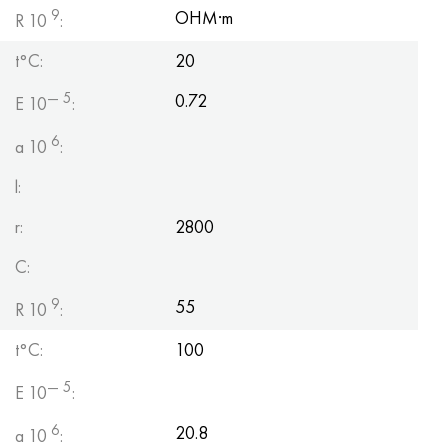
9
OHM·m
R 10
:
t°C:
20
— 5
0.72
E 10
:
6
a 10
:
l:
r:
2800
C:
9
55
R 10
:
t°C:
100
— 5
E 10
:
6
20.8
a 10
: