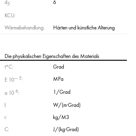
d
:
6
5
KCU:
Wärmebehandlung:
Härten und künstliche Alterung
Die physikalischen Eigenschaften des Materials
t°C:
Grad
— 5
MPa
E 10
:
6
1/Grad
a 10
:
l:
W/(m·Grad)
r:
kg/M3
C:
J/(kg·Grad)