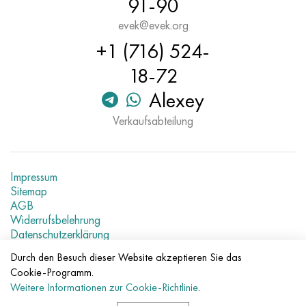
91-90
evek@evek.org
+1 (716) 524-
18-72
Alexey
Verkaufsabteilung
Impressum
Sitemap
AGB
Widerrufsbelehrung
Datenschutzerklärung
Aktuelle Metallpreise
Durch den Besuch dieser Website akzeptieren Sie das
Cookie-Programm.
© 2007–2026 «Evek GmbH»
Weitere Informationen zur Cookie-Richtlinie
.
Die Nutzung der Materialien der Webseite ohne direkte Links
verboten.