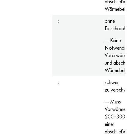
abschließende
Wärmebehand
:
ohne
Einschränkung
— Keine
Notwendigkeit
Vorerwärmun
und abschließ
Wärmebehand
:
schwer
zu verschweiß
— Muss
Vorwärmen t 
200−300 ° C 
einer
abschließende