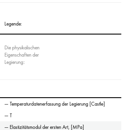
Hastelloy C-276
40HFA, 1.7223, aisi 4142
Hastelloy C2000
45H, 45h, 1.7035
Legende:
Hastelloy 3
45HN2MFA, k2425, 45hnmf
Hastelloy x
А40G, 44smn28, 1.0762, 46s20
Die physikalischen
Eigenschaften der
Udimet 500
Legierung::
Udimet 720
— Temperaturdatenerfassung der Legierung [Castle]
— T
— Elastizitätsmodul der ersten Art, [MPa]