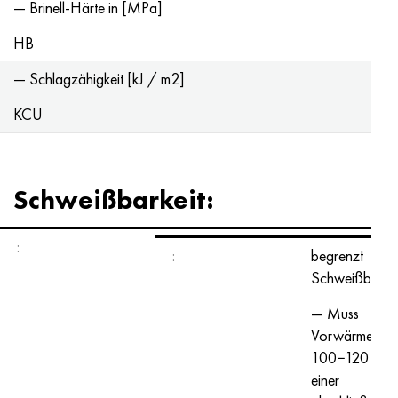
— Brinell-Härte in [MPa]
HB
— Schlagzähigkeit [kJ / m2]
KCU
Schweißbarkeit:
:
:
begrenzt
Schweißbarkei
— Muss
Vorwärmen t 
100−120 ° C 
einer