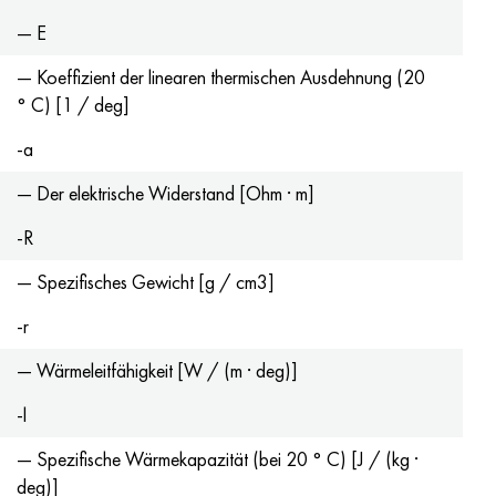
— E
— Koeffizient der linearen thermischen Ausdehnung (20
° C) [1 / deg]
-a
— Der elektrische Widerstand [Ohm · m]
-R
— Spezifisches Gewicht [g / cm3]
-r
— Wärmeleitfähigkeit [W / (m · deg)]
-l
— Spezifische Wärmekapazität (bei 20 ° C) [J / (kg ·
deg)]