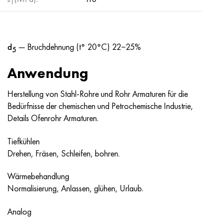
T
Nimonik 90
Präzisionsrohre
N70MFV
AM-350 - ams 5548
45H14N14V2М
AS35G2, 36smnpb14, 1.0765
Nimonik 263
AM-355 - ams 5547
50H14МF
38H2N2MA, 34CrNiMo6, 40NiCrMo7
d
— Bruchdehnung (t° 20°C) 22−25%
5
Haynes 25
Sustom 450® - uns S45000
65H13
40HN2MA, 34CrNiMo4, 36hnm
Anwendung
Haynes 188
Griechisch Ascoloy 418
90H18МF
38HS, 37hs
Herstellung von Stahl-Rohre und Rohr Armaturen für die
Haynes 230
Rohr rostfrei
95H18
38ХА, 37Cr4, aisi 5135
Bedürfnisse der chemischen und Petrochemische Industrie,
Details Ofenrohr Armaturen.
Hastelloy b2
38HN3MFA, 35nicrmov12-5
Tiefkühlen
Hastelloy b3
40G, 40Mn4, aisi 1035
Drehen, Fräsen, Schleifen, bohren.
Hastelloy c4
38HM, 42CrMo4, aisi 1.7225
Wärmebehandlung
Normalisierung, Anlassen, glühen, Urlaub.
Hastelloy c22
40HN, 36NiCr6, aisi 3135
Analog