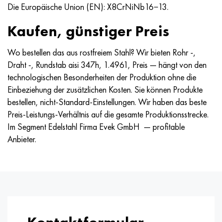
Hastelloy C-276
40HFA, 1.7223, aisi 4142
Die Europäische Union (EN): X8CrNiNb16−13.
Kaufen, günstiger Preis
Hastelloy C2000
45H, 45h, 1.7035
Wo bestellen das aus rostfreiem Stahl? Wir bieten Rohr -,
Hastelloy 3
45HN2MFA, k2425, 45hnmf
Draht -, Rundstab aisi 347h, 1.4961, Preis — hängt von den
technologischen Besonderheiten der Produktion ohne die
Hastelloy x
А40G, 44smn28, 1.0762, 46s20
Einbeziehung der zusätzlichen Kosten. Sie können Produkte
bestellen, nicht-Standard-Einstellungen. Wir haben das beste
Udimet 500
Preis-Leistungs-Verhältnis auf die gesamte Produktionsstrecke.
Im Segment Edelstahl Firma Evek GmbH — profitable
Udimet 720
Anbieter.