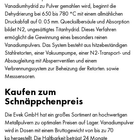
MP159
56DGNH
HN73MBTYU
5B
1.4567 - aisi 304Cu
15H16N2АМ
30H, aisi 5130, 30h
Vanadiumhydrid zu Pulver gemahlen wird, beginnt die
Dehydrierung bei 650 bis 780 °C mit einem allmählichen
Multimet n155
68NHVKTYU
HN70YU
TL5
1.4570 - aisi303Cu
18H11МNFB
30HGS, 30hgs
Druckabfall auf 0. 05 mm. Quecksilbersäule und Absorption
bildet N2, ungesättigtes Titanhydrid. Dieses Verfahren
Nicrofer 5923 hMo
79NM
HN75MBTYU
AT-6
1.4574 - Legierung PH 15-7 Mo®
18H12VMBFR
30HGSA, 30hgsa
ermöglicht die Gewinnung eines besonders reinen
Vanadiumpulvers. Das System besteht aus hitzebeständigen
Nicrofer 6030
80NM
HN75TBYU
TS-6
1.4580 - aisi 316Cb
20H12VNMF
30HGSN2A, 30hgsna
Stahlretorten, einer Vakuumpumpe, einer N2-Transport- und
Absaugleitung mit Absperrventilen und einem
Nitronic 40
80NMV-VI
HN77TYU
Titan 14
1.4597 - aisi 204Cu
20H3MVF
30HN2MA, 30CrNiMo8
Verbrennungssystem zur Beheizung der Retorten. sowie
Messsensoren.
Nitronic 50
80NHS
HN77TYUR
SP-17
Legierung 28 - 1.4563
21NKMT
30HN3A, 31nicr14
Kaufen zum
Nitronic 60
81NMA
HN78T
Titan 40
Legierung 31 - 1.4562
37H12N8G8МFB
34HN3MA, 36NiCrMo16, 35NiCrMo16
Schnäppchenpreis
Nitronic 75
Arten von Präzisionslegierungen
HN80TBYU
Legierung 254smo® - 1.4547
40H10S2М
35hgs, 35hgs
Die Evek GmbH hat ein großes Sortiment an hochwertigen
Metallpulvern zu optimalen Preisen auf Lager. Vanadiumpulver
Nimonik 80a
Thermometalle
N65M
Legierung 926 - 1.4529
40H9S2
35hgsa, 35hgsa
wird in Dosen mit einem Bruttogewicht von bis zu 70
kg hergestellt. Die Haltbarkeit beträgt 24 Monate