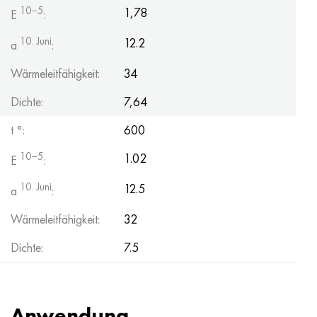
Hastelloy C-276
40HFA, 1.7223, aisi 4142
10−5
1,78
E
:
10. Juni
12.2
Hastelloy C2000
45H, 45h, 1.7035
a
:
Wärmeleitfähigkeit:
34
Hastelloy 3
45HN2MFA, k2425, 45hnmf
Dichte:
7,64
Hastelloy x
А40G, 44smn28, 1.0762, 46s20
t °:
600
Udimet 500
10−5
1.02
E
:
Udimet 720
10. Juni
12.5
a
:
Wärmeleitfähigkeit:
32
Dichte:
7.5
Anwendung