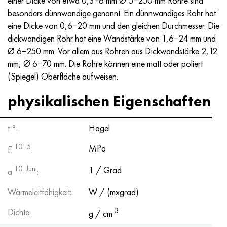
einer Dicke von etwa 0,3−6 mm Ø 5−250 mm Rohre sind
MP159
56DGNH
HN73MBTYU
5B
1.4567 - aisi 304Cu
15H16N2АМ
30H, aisi 5130, 30h
besonders dünnwandige genannt. Ein dünnwandiges Rohr hat
eine Dicke von 0,6−20 mm und den gleichen Durchmesser. Die
Multimet n155
68NHVKTYU
HN70YU
TL5
1.4570 - aisi303Cu
18H11МNFB
30HGS, 30hgs
dickwandigen Rohr hat eine Wandstärke von 1,6−24 mm und
Ø 6−250 mm. Vor allem aus Rohren aus Dickwandstärke 2,12
Nicrofer 5923 hMo
79NM
HN75MBTYU
AT-6
1.4574 - Legierung PH 15-7 Mo®
18H12VMBFR
30HGSA, 30hgsa
mm, Ø 6−70 mm. Die Rohre können eine matt oder poliert
(Spiegel) Oberfläche aufweisen.
Nicrofer 6030
80NM
HN75TBYU
TS-6
1.4580 - aisi 316Cb
20H12VNMF
30HGSN2A, 30hgsna
physikalischen Eigenschaften
Nitronic 40
80NMV-VI
HN77TYU
Titan 14
1.4597 - aisi 204Cu
20H3MVF
30HN2MA, 30CrNiMo8
t °:
Hagel
Nitronic 50
80NHS
HN77TYUR
SP-17
Legierung 28 - 1.4563
21NKMT
30HN3A, 31nicr14
10−5
MPa
E
:
Nitronic 60
81NMA
HN78T
Titan 40
Legierung 31 - 1.4562
37H12N8G8МFB
34HN3MA, 36NiCrMo16, 35NiCrMo16
10. Juni
1 / Grad
a
:
Nitronic 75
Arten von Präzisionslegierungen
HN80TBYU
Legierung 254smo® - 1.4547
40H10S2М
35hgs, 35hgs
Wärmeleitfähigkeit:
W / (mxgrad)
Nimonik 80a
Thermometalle
N65M
Legierung 926 - 1.4529
40H9S2
35hgsa, 35hgsa
3
Dichte:
g / cm