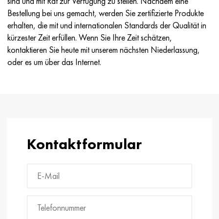
sind und mit Rat zur Verfügung zu stellen. Nachdem eine
Hastelloy C-276
40HFA, 1.7223, aisi 4142
Bestellung bei uns gemacht, werden Sie zertifizierte Produkte
erhalten, die mit und internationalen Standards der Qualität in
Hastelloy C2000
45H, 45h, 1.7035
kürzester Zeit erfüllen. Wenn Sie Ihre Zeit schätzen,
kontaktieren Sie heute mit unserem nächsten Niederlassung,
Hastelloy 3
45HN2MFA, k2425, 45hnmf
oder es um über das Internet.
Hastelloy x
А40G, 44smn28, 1.0762, 46s20
Udimet 500
Udimet 720
Kontaktformular