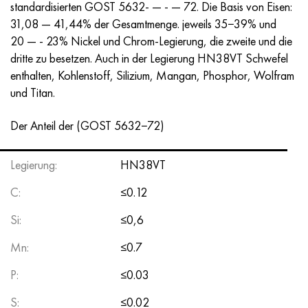
Inconel 686
38NKD
HN55MBYU
Kupfer-Nickel-Rohr
VT-9
Klasse 29
1.4903 (X10CrMoVNb9-1)
Aisi 316 - 1.4401
1.4002 - aisi 405
08H17N13М2Т
C95500, 2.0970, CuAl9Ni3fe2
Lo62-1, 2.0530, c46400
C36000, 2.0375, CuZn36Pb3
Am4
Duraluminium-Halbzeug (DIN, EN)
15HM, 13CrMo4-5, 15hm
20H2N4А, 20cr2ni4a
5HNM, 54NiCrMoV6,1.2711
Drahtgeflecht
standardisierten GOST 5632- — - — 72. Die Basis von Eisen:
31,08 — 41,44% der Gesamtmenge. jeweils 35−39% und
Inconel 693
40KHNM
HN56MVKYU
VT-14
Ti-6Al-6V-2Sn
1.4910 (AISI 316LN)
Legierung 1.4418
1.4008 - aisi 414
08H17N15М3Т
C95300, CuAl9
Lo70-1, CuZn28Sn1As, c44300
C37700, 2.0380, CuZn39Pb2
Vak4
AlCuMg1, 3.1325
18C11MNFB, X22CrMoV12-1
Baustahl niedriglegiert
6HS, 60MnSi4, 6hs
20 — - 23% Nickel und Chrom-Legierung, die zweite und die
dritte zu besetzen. Auch in der Legierung HN38VT Schwefel
Inconel 706
40HNYU-VI
HN56MVTYU
VT-16
Ti-6Al-2Sn-4Zr-2Mo
1.4919 (AISI 316H)
1.4429 - aisi 316Ln
1.4512 - aisi 409
08H18N12B
C62300-CuAl10Fe3
Lo90-1, C41000
C38500, 2.0401, CuZn39Pb3
Vd1, 1105
AlCuMg2, 3.1355
20K, p265gh, st41k
09G2S, 13mn6, 09g2s
9HVG, 100MnCrW4
enthalten, Kohlenstoff, Silizium, Mangan, Phosphor, Wolfram
und Titan.
Inconel 718
42N
HN56MBYUD
VT18, VT18U
Ti-6Al-2Sn-4Zr-6Mo
1.4922 (X20CrMoV12-1)
Legierung 1.4430
08H21N6М2Т
C62400-CuAl11Fe3
Lc40c, CuZn37AI1, C85800
C38010, 2.0402, CuZn40Pb2
Sva5
30H3MF, 31CrMoV9
14G2, 17mn4, p295gh
H6VF, X100CrMoV5-1, 1.2363
Der Anteil der (GOST 5632−72)
Inconel 725
Legierung
HN58V
VT20
Ti-8Al-1Mo-1V
1.4923 (X22CrMoV12-1)
Legierung 1.4432
09x14n19v2br
Nickel-Aluminium-Bronze
LMC58-2, 2.0572, CuZn40Mn2
C35330, CuZn36Pb2As, cw602n
Relaxationsstahl hitzebeständig
16gs, 15ga
H12, X210Cr12, 1.2080
Legierung:
HN38VT
Inconel 738
42NHTYU
HN60VMTYUR
VT20-1 Schweißdraht
Ti-10V-2Fe-3Al
1.4944 (Alloy A-286)
Legierung 1.4435
10H11N20Т2R
c63000, 2.0966, CuAl10Ni5Fe4
LZHMC59-1-1
Aluminium-Messing
30HM, 25CrMo4, 1.7218
16G2АF, p460n, s420n
H12М, X165CrMoV12, 1.2601
C:
≤0.12
Inconel 792
44NHTYU
HN60VT
VT20-2 svc
Ti-15V-3Cr-3Sn-3Al
1.4961 (AISI 347H)
Legierung 1.4436
10H11N20T3R
c95500, 2.0975, CuAI10Fe5Ni5
LAZH60-1-1
CuZn37Mn3Al2PbSi, CuZn40Al2, 2.0550
25Cr1MF, 21CrMoV5-7
17G1S, s355j2g3
H12MF, K110, Stal D2
Si:
≤0,6
Inconel X 750
45H
HN60M
VT22
Alpha-Beta-Titan
Legierung A-286
1.4438 - aisi 317L
10х11н23т3мр
C95800, 2.0975, CuAl10Ni
LK80-3
C68700, CuZn20Al2
25H2M1F, 24CrMoV5-5
17G1S -, St52-3, s355j0
H12F1, X155CrVMo12-1, Nc11Lv
Mn:
≤0.7
P:
≤0.03
Inconel HX
45NHT
HN60YU
VT-23
Nickel-Titan-Legierungen
Rohr hitzebeständig
1.4439 - aisi 317 LMn
10H14G14N4Т
C95520, CuAl11Ni
C86300, CuZn19Al6
35HM, 34CrMo4
35G2, 35s20
Schnellarbeitsstahl
S:
≤0.02