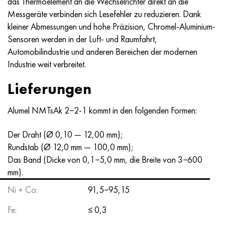
das Thermoelement an die Wechselrichter direkt an die
Nimonik 90
Präzisionsrohre
N70MFV
AM-350 - ams 5548
45H14N14V2М
AS35G2, 36smnpb14, 1.0765
Messgeräte verbinden sich Lesefehler zu reduzieren. Dank
kleiner Abmessungen und hohe Präzision, Chromel-Aluminium-
Nimonik 263
AM-355 - ams 5547
50H14МF
38H2N2MA, 34CrNiMo6, 40NiCrMo7
Sensoren werden in der Luft- und Raumfahrt,
Automobilindustrie und anderen Bereichen der modernen
Haynes 25
Sustom 450® - uns S45000
65H13
40HN2MA, 34CrNiMo4, 36hnm
Industrie weit verbreitet.
Haynes 188
Griechisch Ascoloy 418
90H18МF
38HS, 37hs
Lieferungen
Haynes 230
Rohr rostfrei
95H18
38ХА, 37Cr4, aisi 5135
Alumel NMTsAk 2−2-1 kommt in den folgenden Formen:
Hastelloy b2
38HN3MFA, 35nicrmov12-5
Der Draht (Ø 0,10 — 12,00 mm);
Rundstab (Ø 12,0 mm — 100,0 mm);
Hastelloy b3
40G, 40Mn4, aisi 1035
Das Band (Dicke von 0,1−5,0 mm, die Breite von 3−600
mm).
Hastelloy c4
38HM, 42CrMo4, aisi 1.7225
Ni + Co:
91,5−95,15
Hastelloy c22
40HN, 36NiCr6, aisi 3135
Fe:
≤ 0,3