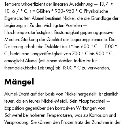
Incotherm
47ND
HN62VMYUT
VT-35
1.4466 - aisi 310MoLn
10H17N13М3Т
2.0872, CuNi10Fe1Mn, Cw352h
Rotmessing
45G2, 45g2, aisi 1144
R6M5, 1.3343, hs6-5-2, sw7m
Temperaturkoeffizient der linearen Ausdehnung — 13,7 •
10−6 / ° C, t = Glühen ° 900- 950 ° C Physikalische
Incotest
47NHR
HN62MVKYU
PT-1M
Legierung Al6xn
10H18N18YU4D
Silicium-Aluminium-Bronze
C84400, CuSn2ZnPb
Baustahl legiert
R6M5K5, 1.3243, hs6-5-2-5
Eigenschaften Alumel bestimmt Nickel, die die Grundlage der
Legierung ist. Zu den wichtigsten Vorteilen —
Jethete M152
49KF
HN63MB
PT-3V
15-7Ph® - 1.4532
11H11N2V2МF
CW301G, C64200
C83600, CuSn5ZnPb
10g2, 10g2, aisi 1513
R6М5F3, 1.3344, hs6-5-3
Hochtemperaturfestigkeit, Beständigkeit gegen aggressive
Medien. Stärkung der Qualität der Legierungselemente. Die
Kobalt 6B
49K2F/49K2FA-VI
HN65VM
PT-7M
PH 13-8 Mo - 1.4534
12H18N9Т
Siliciumbronze
12X2H4A,15NiCr13, 1.5752
R9М4К8,1.3207
Dotierung erhöht die Duktilität bei t ° bis 600 ° C — 1100 °
C, bietet eine Langzeitfestigkeit von 700 ° C bis 900 ° C,
Martensitaushärtung 250
50H
HN65VMTYU
2V
1.4542 - 17-4Ph®.
13H11N2V2МF
C65500, CuAl11Fe3
АS14, 11SMnPb30
R12F3, 1.3318, sw12
ermöglicht Alumel (mit einem stabilen Indikator für
thermoelektrische Leistung) bis 1300 ° C zu verwenden,
Renee 41
50NP
HN67MVTYU
SPT-2 Schweißdraht
Custom 455® - 1.4543 - uns s45500
15H11MF
C65620, CuSi3Fe2Zn3
20G, 20mn5
R18, 1.3355, hs18-0-1, sw18
Mängel
Martensitaushärtung 300
50NHS
HN68VKTYU
AT3
1.4545 - 15-5Ph®
15H12VNMF
C65100, CuSi1,5
20HN3А, aisi 4320, 20hn3a
Kohlenstoffstahl
Alumel-Draht auf der Basis von Nickel hergestellt, ist ziemlich
teuer, da ein teures Nickel-Metall. Sein Hauptnachteil —
Martensitaushärtung 350
52H
HN68VMTYUK-VD
3М
1.4548 - 17-4Ph®.
15H12N2МVFAB
Zinn-Blei-Bronze
20HМ, 24CrMo5, 20hm
U10,1.1645, C105W1
Exposition gegenüber den korrosiven Wirkungen von
Schwefel bei höheren Temperaturen, was zu Korrosion und
MP35N
52K12F
HN70VMTYU
TL3
1.4550 - aisi 347
15H16К5N2МVFAB
c92200, CuSn6Zn4Pb2
25HGM, 20CrMo5, 1.7264
11G12, 110G13L, X120Mn12
Versprödung. Sie können den Prozentsatz der Zunahme in der