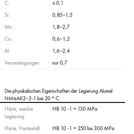
C:
≤ 0,1
Hastelloy C-276
40HFA, 1.7223, aisi 4142
Si:
0,85−1,5
Hastelloy C2000
45H, 45h, 1.7035
Mn:
1,8−2,7
Hastelloy 3
45HN2MFA, k2425, 45hnmf
Co:
0,6−1,2
Hastelloy x
А40G, 44smn28, 1.0762, 46s20
Al:
1,6−2,4
Verunreinigungen:
nur 0,7
Udimet 500
Udimet 720
Die physikalischen Eigenschaften der Legierung Alumel
NMtsAK2−2-1 bei 20 ° C
Härte, weiche
HB 10 -1 = 130 MPa
Legierung:
Härte, Hartmetall:
HB 10 -1 = 250 bis 300 MPa