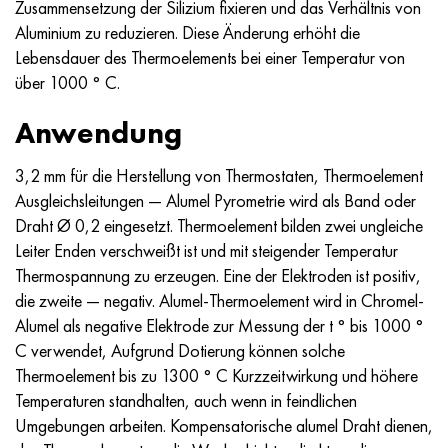
Zusammensetzung der Silizium fixieren und das Verhältnis von
MP159
56DGNH
HN73MBTYU
5B
1.4567 - aisi 304Cu
15H16N2АМ
30H, aisi 5130, 30h
Aluminium zu reduzieren. Diese Änderung erhöht die
Lebensdauer des Thermoelements bei einer Temperatur von
Multimet n155
68NHVKTYU
HN70YU
TL5
1.4570 - aisi303Cu
18H11МNFB
30HGS, 30hgs
über 1000 ° C.
Nicrofer 5923 hMo
79NM
HN75MBTYU
AT-6
1.4574 - Legierung PH 15-7 Mo®
18H12VMBFR
30HGSA, 30hgsa
Anwendung
Nicrofer 6030
80NM
HN75TBYU
TS-6
1.4580 - aisi 316Cb
20H12VNMF
30HGSN2A, 30hgsna
3,2 mm für die Herstellung von Thermostaten, Thermoelement
Ausgleichsleitungen — Alumel Pyrometrie wird als Band oder
Nitronic 40
80NMV-VI
HN77TYU
Titan 14
1.4597 - aisi 204Cu
20H3MVF
30HN2MA, 30CrNiMo8
Draht Ø 0,2 eingesetzt. Thermoelement bilden zwei ungleiche
Leiter Enden verschweißt ist und mit steigender Temperatur
Nitronic 50
80NHS
HN77TYUR
SP-17
Legierung 28 - 1.4563
21NKMT
30HN3A, 31nicr14
Thermospannung zu erzeugen. Eine der Elektroden ist positiv,
die zweite — negativ. Alumel-Thermoelement wird in Chromel-
Nitronic 60
81NMA
HN78T
Titan 40
Legierung 31 - 1.4562
37H12N8G8МFB
34HN3MA, 36NiCrMo16, 35NiCrMo16
Alumel als negative Elektrode zur Messung der t ° bis 1000 °
C verwendet, Aufgrund Dotierung können solche
Nitronic 75
Arten von Präzisionslegierungen
HN80TBYU
Legierung 254smo® - 1.4547
40H10S2М
35hgs, 35hgs
Thermoelement bis zu 1300 ° C Kurzzeitwirkung und höhere
Temperaturen standhalten, auch wenn in feindlichen
Nimonik 80a
Thermometalle
N65M
Legierung 926 - 1.4529
40H9S2
35hgsa, 35hgsa
Umgebungen arbeiten. Kompensatorische alumel Draht dienen,