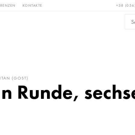
ERENZEN
KONTAKTE
+38 (056
Erden &
Bronze, Kupfer,
Nichteis
metalle
Messing
ITAN (GOST)
an Runde, sechs