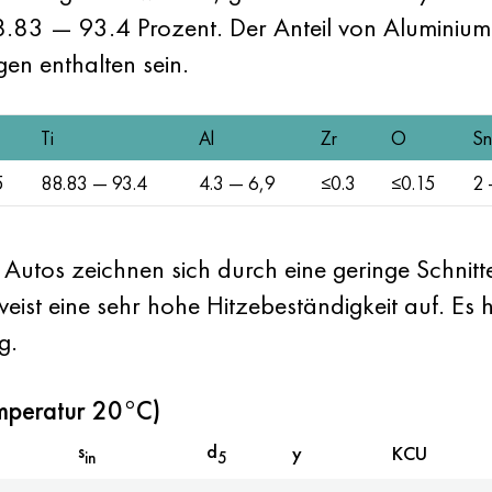
t 88.83 — 93.4 Prozent. Der Anteil von Alumin
en enthalten sein.
Ti
Al
Zr
O
Sn
5
88.83 — 93.4
4.3 — 6,9
≤0.3
≤0.15
2 
e Autos zeichnen sich durch eine geringe Schnit
 weist eine sehr hohe Hitzebeständigkeit auf. E
g.
mperatur 20°C)
s
d
y
KCU
in
5