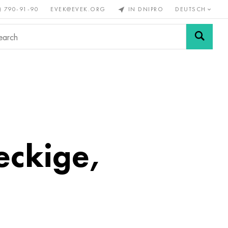
) 790-91-90
EVEK@EVEK.ORG
IN DNIPRO
DEUTSCH
Stahl
Drahtgewebe &
enmetalle
legiert
Anschlüsse
eckige,