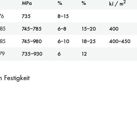
2
MPa
%
%
kJ / m
76
735
8−15
85
745−785
6−8
15−20
400
85
745−980
6−10
18−25
400−450
79
735−930
6
12
 Festigkeit