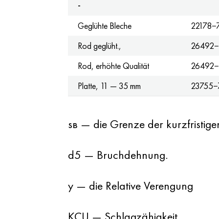
-
Geglühte Bleche
22178−
Rod geglüht.,
26492−
Rod, erhöhte Qualität
26492−
Platte, 11 — 35 mm
23755−
ѕв — die Grenze der kurzfristigen
d5 — Bruchdehnung.
y — die Relative Verengung
KCU — Schlagzähigkeit