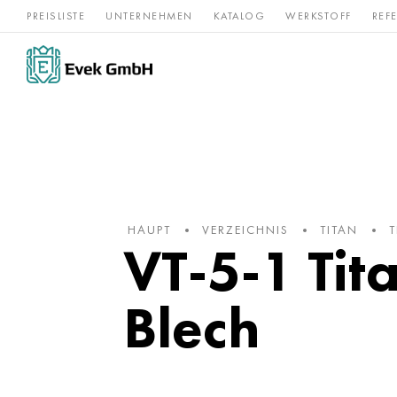
PREISLISTE
UNTERNEHMEN
KATALOG
WERKSTOFF
REF
Rostfreier
Seltene 
Nickel
Titan
Stahl
Refraktär
HAUPT
VERZEICHNIS
TITAN
T
VT-5-1 Tit
Blech