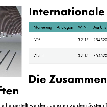
Internationale
Markierung
Analogon
W. Nr.
Aisi Uns
BT5
3.7115
R5452
VT5-1
3.7115
R5452
Die Zusammen
ften
te hergestellt werden, gehören zu dem System 