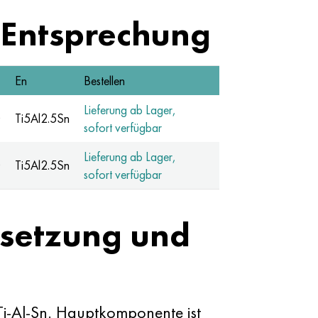
 Entsprechung
En
Bestellen
Lieferung ab Lager,
0
Ti5Al2.5Sn
sofort verfügbar
Lieferung ab Lager,
0
Ti5Al2.5Sn
sofort verfügbar
setzung und
Ti-Al-Sn. Hauptkomponente ist