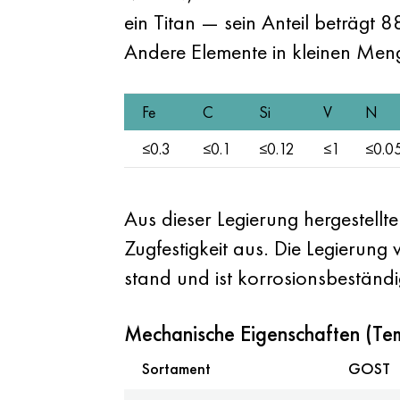
ein Titan — sein Anteil beträg
Andere Elemente in kleinen Meng
Fe
C
Si
V
N
≤0.3
≤0.1
≤0.12
≤1
≤0.0
Aus dieser Legierung hergestellt
Zugfestigkeit aus. Die Legierung
stand und ist korrosionsbeständi
Mechanische Eigenschaften (Te
Sortament
GOST