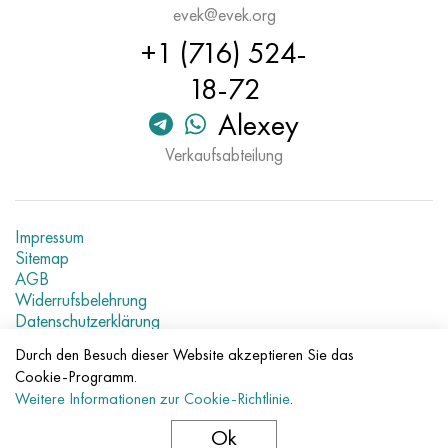
evek@evek.org
+1 (716) 524-
18-72
Alexey
Verkaufsabteilung
Impressum
Sitemap
AGB
Widerrufsbelehrung
Datenschutzerklärung
Aktuelle Metallpreise
Durch den Besuch dieser Website akzeptieren Sie das
Cookie-Programm.
© 2007–2026 «Evek GmbH»
Weitere Informationen zur Cookie-Richtlinie
.
Die Nutzung der Materialien der Webseite ohne direkte Links
verboten.
Ok