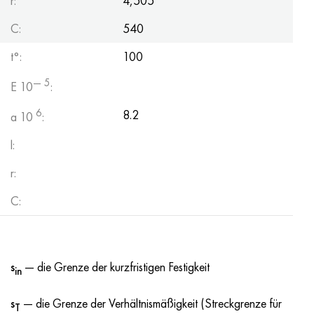
r:
4,505
Hastelloy C-276
40HFA, 1.7223, aisi 4142
C:
540
Hastelloy C2000
45H, 45h, 1.7035
t°:
100
Hastelloy 3
45HN2MFA, k2425, 45hnmf
— 5
E 10
:
Hastelloy x
А40G, 44smn28, 1.0762, 46s20
6
8.2
a 10
:
l:
Udimet 500
r:
Udimet 720
C:
s
— die Grenze der kurzfristigen Festigkeit
in
s
— die Grenze der Verhältnismäßigkeit (Streckgrenze für
T