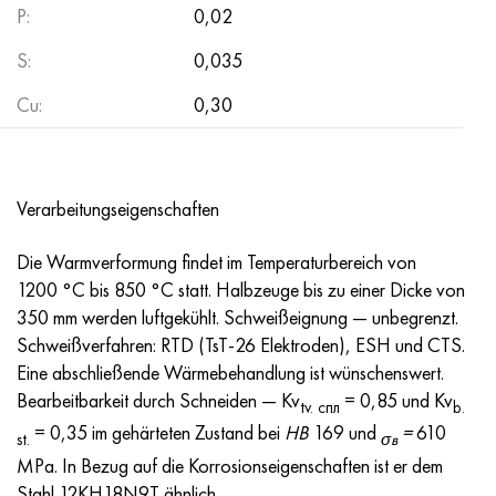
Р:
0,02
S:
0,035
Cu:
0,30
Verarbeitungseigenschaften
Die Warmverformung findet im Temperaturbereich von
1200 °C bis 850 °C statt. Halbzeuge bis zu einer Dicke von
350 mm werden luftgekühlt. Schweißeignung — unbegrenzt.
Schweißverfahren: RTD (TsT-26 Elektroden), ESH und CTS.
Eine abschließende Wärmebehandlung ist wünschenswert.
Bearbeitbarkeit durch Schneiden — Kv
= 0,85 und Kv
tv. спл
b.
= 0,35 im gehärteten Zustand bei
HB
169 und
=
610
st.
σв
MPa. In Bezug auf die Korrosionseigenschaften ist er dem
Stahl 12KH18N9T ähnlich.