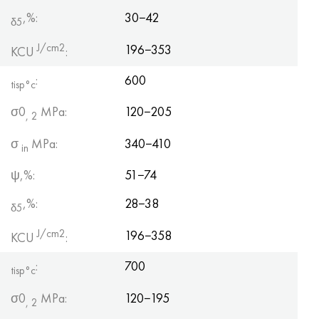
,%:
30−42
δ5
J/cm2
196−353
KCU
:
:
600
tisp°c
σ0
MPa:
120−205
, 2
σ
MPa:
340−410
in
ψ,%:
51−74
,%:
28−38
δ5
J/cm2
196−358
KCU
:
:
700
tisp°c
σ0
MPa:
120−195
, 2