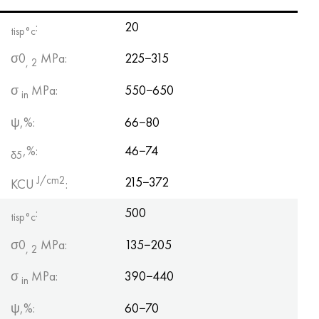
:
20
tisp°c
σ0
MPa:
225−315
, 2
σ
MPa:
550−650
in
ψ,%:
66−80
,%:
46−74
δ5
J/cm2
215−372
KCU
:
:
500
tisp°c
σ0
MPa:
135−205
, 2
σ
MPa:
390−440
in
ψ,%:
60−70