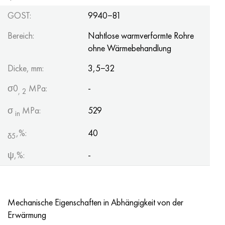
GOST:
9940−81
Bereich:
Nahtlose warmverformte Rohre
ohne Wärmebehandlung
Dicke, mm:
3,5−32
σ0
MPa:
-
, 2
σ
MPa:
529
in
,%:
40
δ5
ψ,%:
-
Mechanische Eigenschaften in Abhängigkeit von der
Erwärmung