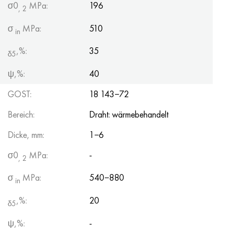
σ0
MPa:
196
, 2
σ
MPa:
510
in
,%:
35
δ5
ψ,%:
40
GOST:
18 143−72
Bereich:
Draht: wärmebehandelt
Dicke, mm:
1−6
σ0
MPa:
-
, 2
σ
MPa:
540−880
in
,%:
20
δ5
ψ,%:
-