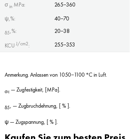
σ
MPa:
265−360
in
ψ,%:
40−70
,%:
20−38
δ5
J/cm2
255−353
KCU
:
Anmerkung. Anlassen von 1050−1100 °C in Luft.
— Zugfestigkeit, [MPa].
σc
, — Zugbruchdehnung, [ % ].
δ5
ψ — Zugspannung, [ % ].
Kaufen Sie zum besten Preis