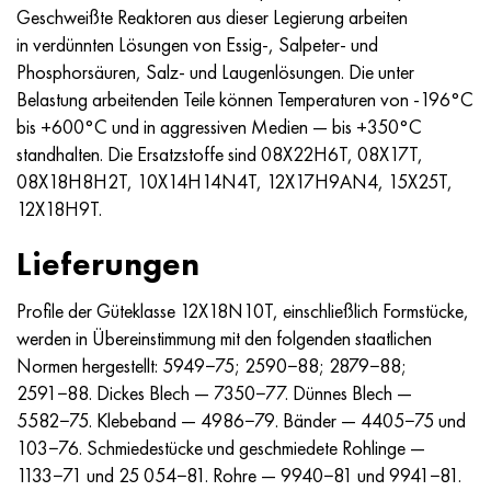
Nimonik 90
Präzisionsrohre
N70MFV
AM-350 - ams 5548
45H14N14V2М
AS35G2, 36smnpb14, 1.0765
Geschweißte Reaktoren aus dieser Legierung arbeiten
in verdünnten Lösungen von Essig-, Salpeter- und
Nimonik 263
AM-355 - ams 5547
50H14МF
38H2N2MA, 34CrNiMo6, 40NiCrMo7
Phosphorsäuren, Salz- und Laugenlösungen. Die unter
Belastung arbeitenden Teile können Temperaturen von -196°С
Haynes 25
Sustom 450® - uns S45000
65H13
40HN2MA, 34CrNiMo4, 36hnm
bis +600°С und in aggressiven Medien — bis +350°С
standhalten. Die Ersatzstoffe sind 08X22H6T, 08X17T,
Haynes 188
Griechisch Ascoloy 418
90H18МF
38HS, 37hs
08X18H8H2T, 10X14H14N4T, 12X17H9AN4, 15X25T,
12X18H9T.
Haynes 230
Rohr rostfrei
95H18
38ХА, 37Cr4, aisi 5135
Lieferungen
Hastelloy b2
38HN3MFA, 35nicrmov12-5
Profile der Güteklasse 12X18N10T, einschließlich Formstücke,
werden in Übereinstimmung mit den folgenden staatlichen
Hastelloy b3
40G, 40Mn4, aisi 1035
Normen hergestellt: 5949−75; 2590−88; 2879−88;
2591−88. Dickes Blech — 7350−77. Dünnes Blech —
Hastelloy c4
38HM, 42CrMo4, aisi 1.7225
5582−75. Klebeband — 4986−79. Bänder — 4405−75 und
103−76. Schmiedestücke und geschmiedete Rohlinge —
Hastelloy c22
40HN, 36NiCr6, aisi 3135
1133−71 und 25 054−81. Rohre — 9940−81 und 9941−81.