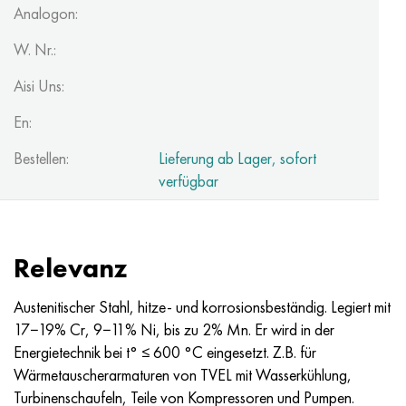
MP159
56DGNH
HN73MBTYU
5B
1.4567 - aisi 304Cu
15H16N2АМ
30H, aisi 5130, 30h
Analogon:
W. Nr.:
Multimet n155
68NHVKTYU
HN70YU
TL5
1.4570 - aisi303Cu
18H11МNFB
30HGS, 30hgs
Aisi Uns:
Nicrofer 5923 hMo
79NM
HN75MBTYU
AT-6
1.4574 - Legierung PH 15-7 Mo®
18H12VMBFR
30HGSA, 30hgsa
En:
Nicrofer 6030
80NM
HN75TBYU
TS-6
1.4580 - aisi 316Cb
20H12VNMF
30HGSN2A, 30hgsna
Bestellen:
Lieferung ab Lager, sofort
verfügbar
Nitronic 40
80NMV-VI
HN77TYU
Titan 14
1.4597 - aisi 204Cu
20H3MVF
30HN2MA, 30CrNiMo8
Nitronic 50
80NHS
HN77TYUR
SP-17
Legierung 28 - 1.4563
21NKMT
30HN3A, 31nicr14
Relevanz
Nitronic 60
81NMA
HN78T
Titan 40
Legierung 31 - 1.4562
37H12N8G8МFB
34HN3MA, 36NiCrMo16, 35NiCrMo16
Austenitischer Stahl, hitze- und korrosionsbeständig. Legiert mit
Nitronic 75
Arten von Präzisionslegierungen
HN80TBYU
Legierung 254smo® - 1.4547
40H10S2М
35hgs, 35hgs
17−19% Cr, 9−11% Ni, bis zu 2% Mn. Er wird in der
Energietechnik bei t° ≤ 600 °C eingesetzt. Z.B. für
Nimonik 80a
Thermometalle
N65M
Legierung 926 - 1.4529
40H9S2
35hgsa, 35hgsa
Wärmetauscherarmaturen von TVEL mit Wasserkühlung,
Turbinenschaufeln, Teile von Kompressoren und Pumpen.