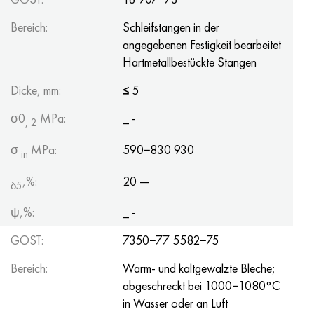
Bereich:
Schleifstangen in der
angegebenen Festigkeit bearbeitet
Hartmetallbestückte Stangen
Dicke, mm:
≤
5
σ0
MPa:
_ -
, 2
σ
MPa:
590−830 930
in
,%:
20 —
δ5
ψ,%:
_ -
GOST:
7350−77 5582−75
Bereich:
Warm- und kaltgewalzte Bleche;
abgeschreckt bei 1000−1080°C
in Wasser oder an Luft