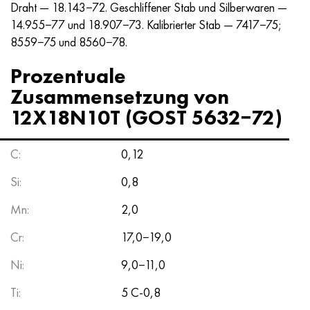
Draht — 18.143−72. Geschliffener Stab und Silberwaren —
Hastelloy C-276
40HFA, 1.7223, aisi 4142
14.955−77 und 18.907−73. Kalibrierter Stab — 7417−75;
8559−75 und 8560−78.
Hastelloy C2000
45H, 45h, 1.7035
Prozentuale
Hastelloy 3
45HN2MFA, k2425, 45hnmf
Zusammensetzung von
12X18N10T (GOST 5632−72)
Hastelloy x
А40G, 44smn28, 1.0762, 46s20
Udimet 500
С:
0,12
Si:
Udimet 720
0,8
Mn:
2,0
Cr:
17,0−19,0
Ni:
9,0−11,0
Ti:
5 С-0,8