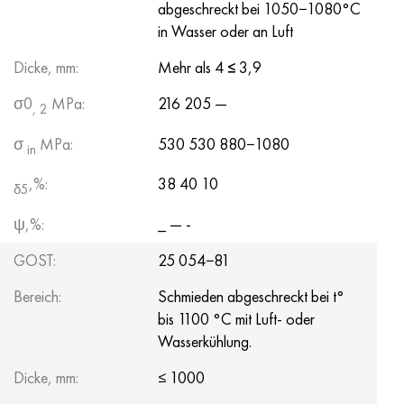
abgeschreckt bei 1050−1080°C
in Wasser oder an Luft
Dicke, mm:
Mehr als 4
≤
3,9
σ0
MPa:
216 205 —
, 2
σ
MPa:
530 530 880−1080
in
,%:
38 40 10
δ5
ψ,%:
_ — -
GOST:
25 054−81
Bereich:
Schmieden abgeschreckt bei t°
bis 1100 °C mit Luft- oder
Wasserkühlung.
Dicke, mm:
≤ 1000