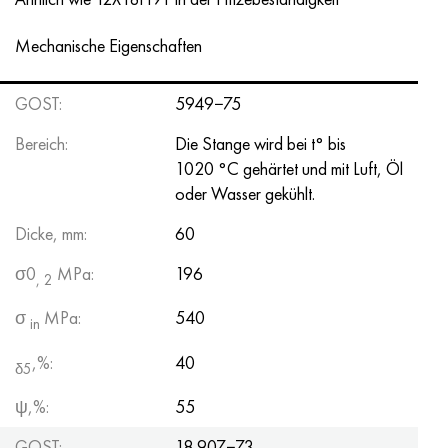
Mechanische Eigenschaften
GOST:
5949−75
Bereich:
Die Stange wird bei t° bis
1020 °C gehärtet und mit Luft, Öl
oder Wasser gekühlt.
Dicke, mm:
60
σ0
MPa:
196
, 2
σ
MPa:
540
in
,%:
40
δ5
ψ,%:
55
GOST:
18 907−73