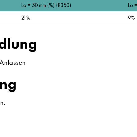
Lo = 50 mm (%) (R350)
Lo 
21%
9%
dlung
 Anlassen
ung
n.