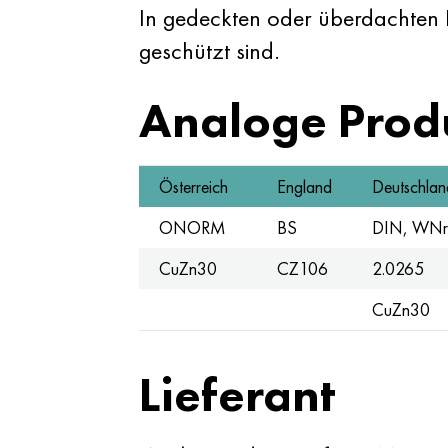
In gedeckten oder überdachten
geschützt sind.
Analoge Prod
Österreich
England
Deutschlan
ONORM
BS
DIN, WNr
CuZn30
CZ106
2.0265
CuZn30
Lieferant