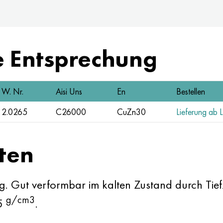
e Entsprechung
W. Nr.
Aisi Uns
En
Bestellen
2.0265
C26000
CuZn30
Lieferung ab 
ten
ing. Gut verformbar im kalten Zustand durch Ti
g/cm3
,5
.