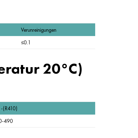
Verunreinigungen
≤0.1
eratur 20°C)
 -(R410)
0-490