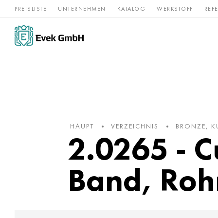
PREISLISTE
UNTERNEHMEN
KATALOG
WERKSTOFF
REF
Rostfreier
Seltene 
Nickel
Titan
Stahl
Refraktär
HAUPT
VERZEICHNIS
BRONZE, K
2.0265 - 
Band, Roh