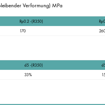
 bleibender Verformung) MPa
Rp0.2 -(R350)
Rp0
170
26
d5 -(R350)
d
33%
1