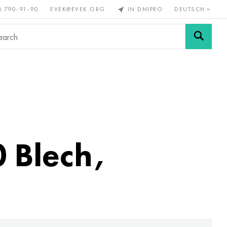
) 790-91-90
EVEK@EVEK.ORG
IN DNIPRO
DEUTSCH
Stahl
Drahtgewebe &
enmetalle
legiert
Anschlüsse
 Blech,