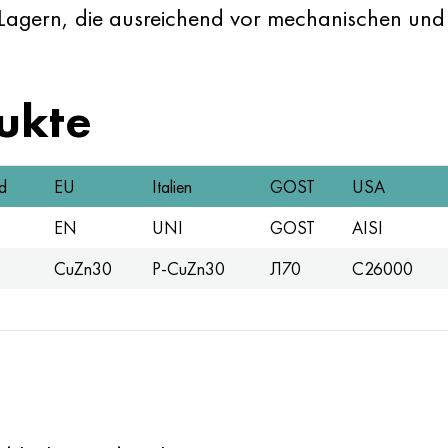
 Lagern, die ausreichend vor mechanischen un
ukte
d
EU
Italien
GOST
USA
EN
UNI
GOST
AISI
CuZn30
P-CuZn30
Л70
C26000