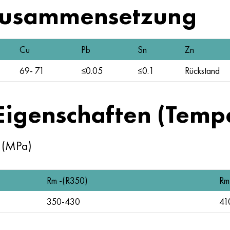
Zusammensetzung
Cu
Pb
Sn
Zn
69- 71
≤0.05
≤0.1
Rückstand
Eigenschaften (Temp
t (MPa)
Rm -(R350)
Rm
350-430
41