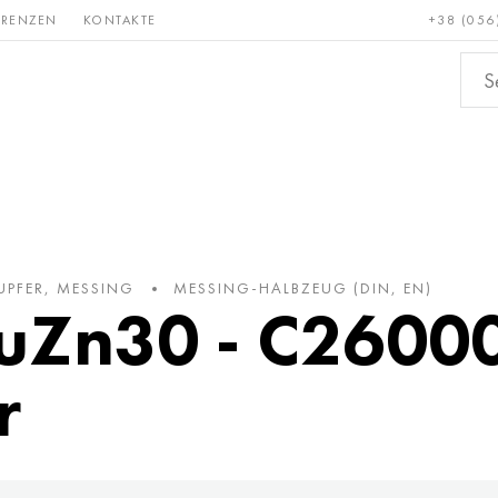
ERENZEN
KONTAKTE
+38 (056
Erden &
Bronze, Kupfer,
Nichteis
metalle
Messing
UPFER, MESSING
MESSING-HALBZEUG (DIN, EN)
CuZn30 - C26000
r