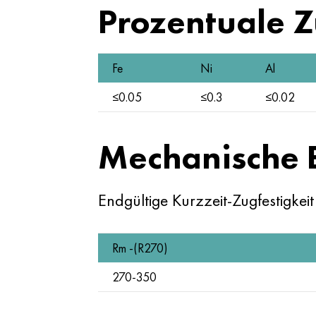
Prozentuale 
Fe
Ni
Al
≤0.05
≤0.3
≤0.02
Mechanische 
Endgültige Kurzzeit-Zugfestigkei
Rm -(R270)
270-350