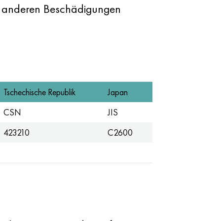
d anderen Beschädigungen
Tschechische Republik
Japan
CSN
JIS
423210
C2600