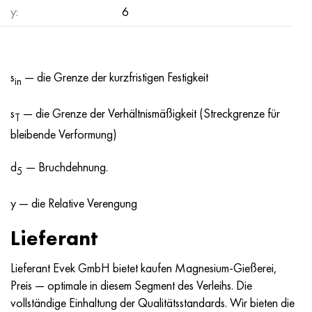
Nimonik 90
Präzisionsrohre
N70MFV
AM-350 - ams 5548
45H14N14V2М
AS35G2, 36smnpb14, 1.0765
y:
6
Nimonik 263
AM-355 - ams 5547
50H14МF
38H2N2MA, 34CrNiMo6, 40NiCrMo7
s
— die Grenze der kurzfristigen Festigkeit
Haynes 25
Sustom 450® - uns S45000
65H13
40HN2MA, 34CrNiMo4, 36hnm
in
Haynes 188
Griechisch Ascoloy 418
90H18МF
38HS, 37hs
s
— die Grenze der Verhältnismäßigkeit (Streckgrenze für
T
bleibende Verformung)
Haynes 230
Rohr rostfrei
95H18
38ХА, 37Cr4, aisi 5135
d
— Bruchdehnung.
5
Hastelloy b2
38HN3MFA, 35nicrmov12-5
y — die Relative Verengung
Hastelloy b3
40G, 40Mn4, aisi 1035
Lieferant
Hastelloy c4
38HM, 42CrMo4, aisi 1.7225
Lieferant Evek GmbH bietet kaufen Magnesium-Gießerei,
Preis — optimale in diesem Segment des Verleihs. Die
Hastelloy c22
40HN, 36NiCr6, aisi 3135
vollständige Einhaltung der Qualitätsstandards. Wir bieten die