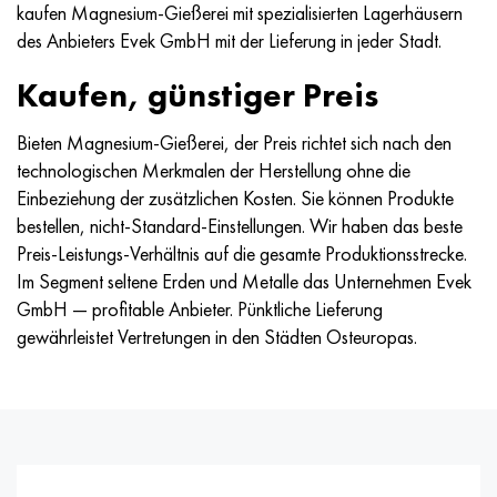
kaufen Magnesium-Gießerei mit spezialisierten Lagerhäusern
Hastelloy C-276
40HFA, 1.7223, aisi 4142
des Anbieters Evek GmbH mit der Lieferung in jeder Stadt.
Hastelloy C2000
45H, 45h, 1.7035
Kaufen, günstiger Preis
Hastelloy 3
45HN2MFA, k2425, 45hnmf
Bieten Magnesium-Gießerei, der Preis richtet sich nach den
technologischen Merkmalen der Herstellung ohne die
Hastelloy x
А40G, 44smn28, 1.0762, 46s20
Einbeziehung der zusätzlichen Kosten. Sie können Produkte
bestellen, nicht-Standard-Einstellungen. Wir haben das beste
Udimet 500
Preis-Leistungs-Verhältnis auf die gesamte Produktionsstrecke.
Im Segment seltene Erden und Metalle das Unternehmen Evek
Udimet 720
GmbH — profitable Anbieter. Pünktliche Lieferung
gewährleistet Vertretungen in den Städten Osteuropas.