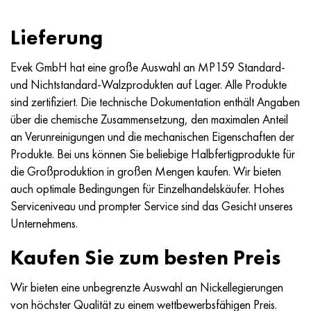
Hastelloy C-276
40HFA, 1.7223, aisi 4142
Lieferung
Hastelloy C2000
45H, 45h, 1.7035
Evek GmbH hat eine große Auswahl an MP159 Standard-
Hastelloy 3
45HN2MFA, k2425, 45hnmf
und Nichtstandard-Walzprodukten auf Lager. Alle Produkte
sind zertifiziert. Die technische Dokumentation enthält Angaben
Hastelloy x
А40G, 44smn28, 1.0762, 46s20
über die chemische Zusammensetzung, den maximalen Anteil
an Verunreinigungen und die mechanischen Eigenschaften der
Udimet 500
Produkte. Bei uns können Sie beliebige Halbfertigprodukte für
die Großproduktion in großen Mengen kaufen. Wir bieten
Udimet 720
auch optimale Bedingungen für Einzelhandelskäufer. Hohes
Serviceniveau und prompter Service sind das Gesicht unseres
Unternehmens.
Kaufen Sie zum besten Preis
Wir bieten eine unbegrenzte Auswahl an Nickellegierungen
von höchster Qualität zu einem wettbewerbsfähigen Preis.