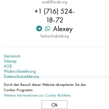
evek@evek.org
+1 (716) 524-
18-72
Alexey
Verkaufsabteilung
Impressum
Sitemap
AGB
Widerrufsbelehrung
Datenschutzerklärung
Aktuelle Metallpreise
Durch den Besuch dieser Website akzeptieren Sie das
Cookie-Programm.
© 2007–2026 «Evek GmbH»
Weitere Informationen zur Cookie-Richtlinie
.
Die Nutzung der Materialien der Webseite ohne direkte Links
verboten.
Ok