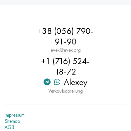
Hastelloy C-276
40HFA, 1.7223, aisi 4142
Hastelloy C2000
45H, 45h, 1.7035
+38 (056) 790-
Hastelloy 3
45HN2MFA, k2425, 45hnmf
91-90
Hastelloy x
А40G, 44smn28, 1.0762, 46s20
evek@evek.org
+1 (716) 524-
Udimet 500
18-72
Udimet 720
Alexey
Verkaufsabteilung
Impressum
Sitemap
AGB