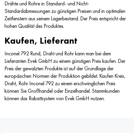
MP159
56DGNH
HN73MBTYU
5B
1.4567 - aisi 304Cu
15H16N2АМ
30H, aisi 5130, 30h
Drähte und Rohre in Standard- und Nicht-
Standardabmessungen zu günstigen Preisen und in optimalen
Multimet n155
68NHVKTYU
HN70YU
TL5
1.4570 - aisi303Cu
18H11МNFB
30HGS, 30hgs
Zeitfenstern aus seinem Lagerbestand. Der Preis entspricht der
hohen Qualität des Produktes.
Nicrofer 5923 hMo
79NM
HN75MBTYU
AT-6
1.4574 - Legierung PH 15-7 Mo®
18H12VMBFR
30HGSA, 30hgsa
Kaufen, Lieferant
Nicrofer 6030
80NM
HN75TBYU
TS-6
1.4580 - aisi 316Cb
20H12VNMF
30HGSN2A, 30hgsna
Inconel 792 Rund, Draht und Rohr kann man bei dem
Lieferanten Evek GmbH zu einem günstigen Preis kaufen. Der
Nitronic 40
80NMV-VI
HN77TYU
Titan 14
1.4597 - aisi 204Cu
20H3MVF
30HN2MA, 30CrNiMo8
Preis der gewalzten Produkte ist auf der Grundlage der
europäischen Normen der Produktion gebildet. Kaufen Kreis,
Nitronic 50
80NHS
HN77TYUR
SP-17
Legierung 28 - 1.4563
21NKMT
30HN3A, 31nicr14
Draht, Rohr Inconel 792 zu einem erschwinglichen Preis
können Sie Großhandel oder Einzelhandel. Stammkunden
Nitronic 60
81NMA
HN78T
Titan 40
Legierung 31 - 1.4562
37H12N8G8МFB
34HN3MA, 36NiCrMo16, 35NiCrMo16
können das Rabattsystem von Evek GmbH nutzen.
Nitronic 75
Arten von Präzisionslegierungen
HN80TBYU
Legierung 254smo® - 1.4547
40H10S2М
35hgs, 35hgs
Nimonik 80a
Thermometalle
N65M
Legierung 926 - 1.4529
40H9S2
35hgsa, 35hgsa