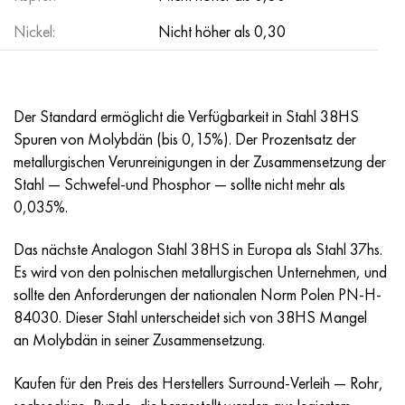
Incotherm
47ND
HN62VMYUT
VT-35
1.4466 - aisi 310MoLn
10H17N13М3Т
2.0872, CuNi10Fe1Mn, Cw352h
Rotmessing
45G2, 45g2, aisi 1144
R6M5, 1.3343, hs6-5-2, sw7m
Nickel:
Nicht höher als 0,30
Incotest
47NHR
HN62MVKYU
PT-1M
Legierung Al6xn
10H18N18YU4D
Silicium-Aluminium-Bronze
C84400, CuSn2ZnPb
Baustahl legiert
R6M5K5, 1.3243, hs6-5-2-5
Jethete M152
49KF
HN63MB
PT-3V
15-7Ph® - 1.4532
11H11N2V2МF
CW301G, C64200
C83600, CuSn5ZnPb
10g2, 10g2, aisi 1513
R6М5F3, 1.3344, hs6-5-3
Der Standard ermöglicht die Verfügbarkeit in Stahl 38HS
Spuren von Molybdän (bis 0,15%). Der Prozentsatz der
Kobalt 6B
49K2F/49K2FA-VI
HN65VM
PT-7M
PH 13-8 Mo - 1.4534
12H18N9Т
Siliciumbronze
12X2H4A,15NiCr13, 1.5752
R9М4К8,1.3207
metallurgischen Verunreinigungen in der Zusammensetzung der
Stahl — Schwefel-und Phosphor — sollte nicht mehr als
Martensitaushärtung 250
50H
HN65VMTYU
2V
1.4542 - 17-4Ph®.
13H11N2V2МF
C65500, CuAl11Fe3
АS14, 11SMnPb30
R12F3, 1.3318, sw12
0,035%.
Renee 41
50NP
HN67MVTYU
SPT-2 Schweißdraht
Custom 455® - 1.4543 - uns s45500
15H11MF
C65620, CuSi3Fe2Zn3
20G, 20mn5
R18, 1.3355, hs18-0-1, sw18
Das nächste Analogon Stahl 38HS in Europa als Stahl 37hs.
Es wird von den polnischen metallurgischen Unternehmen, und
Martensitaushärtung 300
50NHS
HN68VKTYU
AT3
1.4545 - 15-5Ph®
15H12VNMF
C65100, CuSi1,5
20HN3А, aisi 4320, 20hn3a
Kohlenstoffstahl
sollte den Anforderungen der nationalen Norm Polen PN-H-
84030. Dieser Stahl unterscheidet sich von 38HS Mangel
Martensitaushärtung 350
52H
HN68VMTYUK-VD
3М
1.4548 - 17-4Ph®.
15H12N2МVFAB
Zinn-Blei-Bronze
20HМ, 24CrMo5, 20hm
U10,1.1645, C105W1
an Molybdän in seiner Zusammensetzung.
MP35N
52K12F
HN70VMTYU
TL3
1.4550 - aisi 347
15H16К5N2МVFAB
c92200, CuSn6Zn4Pb2
25HGM, 20CrMo5, 1.7264
11G12, 110G13L, X120Mn12
Kaufen für den Preis des Herstellers Surround-Verleih — Rohr,