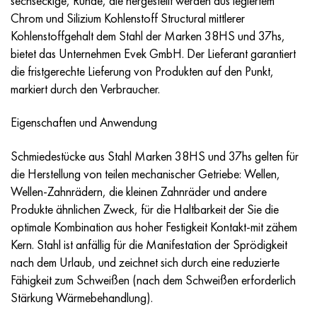
sechseckige, Runde, die hergestellt werden aus legiertem
MP159
56DGNH
HN73MBTYU
5B
1.4567 - aisi 304Cu
15H16N2АМ
30H, aisi 5130, 30h
Chrom und Silizium Kohlenstoff Structural mittlerer
Kohlenstoffgehalt dem Stahl der Marken 38HS und 37hs,
Multimet n155
68NHVKTYU
HN70YU
TL5
1.4570 - aisi303Cu
18H11МNFB
30HGS, 30hgs
bietet das Unternehmen Evek GmbH. Der Lieferant garantiert
die fristgerechte Lieferung von Produkten auf den Punkt,
Nicrofer 5923 hMo
79NM
HN75MBTYU
AT-6
1.4574 - Legierung PH 15-7 Mo®
18H12VMBFR
30HGSA, 30hgsa
markiert durch den Verbraucher.
Nicrofer 6030
80NM
HN75TBYU
TS-6
1.4580 - aisi 316Cb
20H12VNMF
30HGSN2A, 30hgsna
Eigenschaften und Anwendung
Nitronic 40
80NMV-VI
HN77TYU
Titan 14
1.4597 - aisi 204Cu
20H3MVF
30HN2MA, 30CrNiMo8
Schmiedestücke aus Stahl Marken 38HS und 37hs gelten für
die Herstellung von teilen mechanischer Getriebe: Wellen,
Nitronic 50
80NHS
HN77TYUR
SP-17
Legierung 28 - 1.4563
21NKMT
30HN3A, 31nicr14
Wellen-Zahnrädern, die kleinen Zahnräder und andere
Produkte ähnlichen Zweck, für die Haltbarkeit der Sie die
Nitronic 60
81NMA
HN78T
Titan 40
Legierung 31 - 1.4562
37H12N8G8МFB
34HN3MA, 36NiCrMo16, 35NiCrMo16
optimale Kombination aus hoher Festigkeit Kontakt-mit zähem
Kern. Stahl ist anfällig für die Manifestation der Sprödigkeit
Nitronic 75
Arten von Präzisionslegierungen
HN80TBYU
Legierung 254smo® - 1.4547
40H10S2М
35hgs, 35hgs
nach dem Urlaub, und zeichnet sich durch eine reduzierte
Fähigkeit zum Schweißen (nach dem Schweißen erforderlich
Nimonik 80a
Thermometalle
N65M
Legierung 926 - 1.4529
40H9S2
35hgsa, 35hgsa
Stärkung Wärmebehandlung).