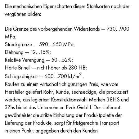
Nimonik 90
Präzisionsrohre
N70MFV
AM-350 - ams 5548
45H14N14V2М
AS35G2, 36smnpb14, 1.0765
Die mechanischen Eigenschaften dieser Stahlsorten nach der
vergüteten bilden:
Nimonik 263
AM-355 - ams 5547
50H14МF
38H2N2MA, 34CrNiMo6, 40NiCrMo7
Die Grenze des vorbergehenden Widerstands — 730…900
Haynes 25
Sustom 450® - uns S45000
65H13
40HN2MA, 34CrNiMo4, 36hnm
MPa;
Streckgrenze — 590…650 MPa;
Haynes 188
Griechisch Ascoloy 418
90H18МF
38HS, 37hs
Dehnung — 12…15%;
Relative Verengung — 50…52%;
Haynes 230
Rohr rostfrei
95H18
38ХА, 37Cr4, aisi 5135
Härte Brinell — nicht höher als 230 HB;
2
Schlagzähigkeit — 600…700 kJ/m
.
Hastelloy b2
38HN3MFA, 35nicrmov12-5
Kaufen zu einem wirtschaftlich günstigen Preis, wie vom
Hersteller geliefert Rohr, Runde, sechseckige, die produziert
Hastelloy b3
40G, 40Mn4, aisi 1035
werden, aus legiertem Konstruktionsstahl Marken 38HS und
37hs bietet das Unternehmen Evek GmbH. Der Lieferant
Hastelloy c4
38HM, 42CrMo4, aisi 1.7225
gewährleistet die strikte Einhaltung der Produktpalette der
Lieferung der Produkte, sorgt für fristgerechte Transport
Hastelloy c22
40HN, 36NiCr6, aisi 3135
in einen Punkt, angegeben durch den Kunden.