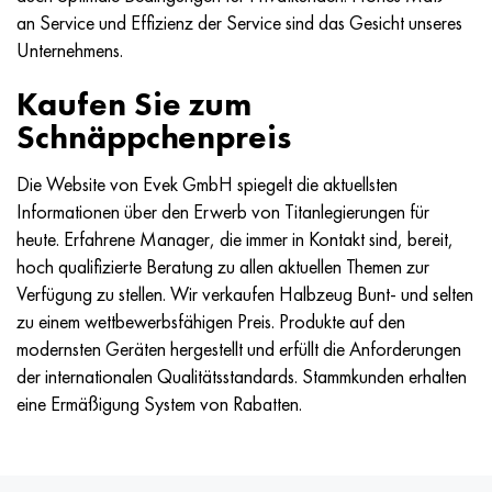
Hastelloy C-276
40HFA, 1.7223, aisi 4142
an Service und Effizienz der Service sind das Gesicht unseres
Unternehmens.
Hastelloy C2000
45H, 45h, 1.7035
Kaufen Sie zum
Hastelloy 3
45HN2MFA, k2425, 45hnmf
Schnäppchenpreis
Hastelloy x
А40G, 44smn28, 1.0762, 46s20
Die Website von Evek GmbH spiegelt die aktuellsten
Informationen über den Erwerb von Titanlegierungen für
Udimet 500
heute. Erfahrene Manager, die immer in Kontakt sind, bereit,
hoch qualifizierte Beratung zu allen aktuellen Themen zur
Udimet 720
Verfügung zu stellen. Wir verkaufen Halbzeug Bunt- und selten
zu einem wettbewerbsfähigen Preis. Produkte auf den
modernsten Geräten hergestellt und erfüllt die Anforderungen
der internationalen Qualitätsstandards. Stammkunden erhalten
eine Ermäßigung System von Rabatten.