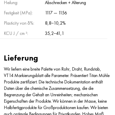
Heilung:
Abschrecken + Alterung
Nimonik 90
Präzisionsrohre
N70MFV
AM-350 - ams 5548
45H14N14V2М
AS35G2, 36smnpb14, 1.0765
Festigkeit (MPa):
1117 — 1156
Nimonik 263
AM-355 - ams 5547
50H14МF
38H2N2MA, 34CrNiMo6, 40NiCrMo7
Plasticity von δ%:
8,8−10,2%
Haynes 25
Sustom 450® - uns S45000
65H13
40HN2MA, 34CrNiMo4, 36hnm
KCU J / cm ³:
35,2−41,1
Haynes 188
Griechisch Ascoloy 418
90H18МF
38HS, 37hs
Haynes 230
Rohr rostfrei
95H18
38ХА, 37Cr4, aisi 5135
Lieferung
Hastelloy b2
38HN3MFA, 35nicrmov12-5
Wir liefern eine breite Palette von Rohr, Draht, Rundstab,
VT14 Markierungsblatt alle Parameter. Präsentiert Titan Mühle
Hastelloy b3
40G, 40Mn4, aisi 1035
Produkte zertifiziert. Die technische Dokumentation enthält
Daten über die chemische Zusammensetzung, die die
Hastelloy c4
38HM, 42CrMo4, aisi 1.7225
Begrenzung der Gehalt an Unreinheiten; mechanischen
Eigenschaften der Produkte. Wir können in der Masse, keine
Hastelloy c22
40HN, 36NiCr6, aisi 3135
Halbfertigprodukte für Großproduktionen kaufen. Wir bieten
auch optimale Bedingungen für Privatkunden. Hohes Maß