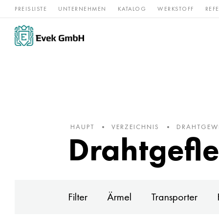
PREISLISTE
UNTERNEHMEN
KATALOG
WERKSTOFF
REF
Rostfreier
Seltene 
Nickel
Titan
Stahl
Refraktär
HAUPT
VERZEICHNIS
DRAHTGEWE
Drahtgefle
Filter
Ärmel
Transporter