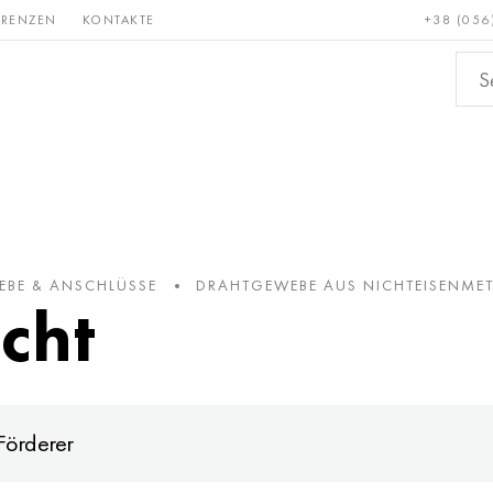
ERENZEN
KONTAKTE
+38 (056
Erden &
Bronze, Kupfer,
Nichteis
metalle
Messing
BE & ANSCHLÜSSE
DRAHTGEWEBE AUS NICHTEISENMET
cht
Förderer