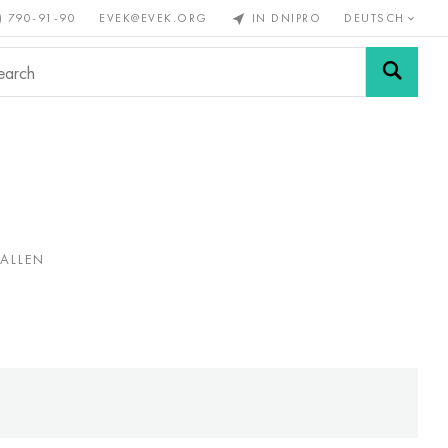
) 790-91-90
EVEK@EVEK.ORG
IN DNIPRO
DEUTSCH
Stahl
Drahtgewebe &
enmetalle
legiert
Anschlüsse
ALLEN