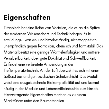
Nimonik 90
Präzisionsrohre
N70MFV
AM-350 - ams 5548
45H14N14V2М
AS35G2, 36smnpb14, 1.0765
Nimonik 263
AM-355 - ams 5547
50H14МF
38H2N2MA, 34CrNiMo6, 40NiCrMo7
Eigenschaften
Haynes 25
Sustom 450® - uns S45000
65H13
40HN2MA, 34CrNiMo4, 36hnm
Titanblech hat eine Reihe von Vorteilen, die es an die Spitze
der modernen Wissenschaft und Technik bringen. Es ist
Haynes 188
Griechisch Ascoloy 418
90H18МF
38HS, 37hs
ermüdungs-, wasser- und hitzebeständig, nichtmagnetisch,
unempfindlich gegen Korrosion, chemisch und formstabil. Das
Haynes 230
Rohr rostfrei
95H18
38ХА, 37Cr4, aisi 5135
Material besitzt eine geringe Wärmeleitfähigkeit und mittlere
Verarbeitbarkeit, aber gute Duktilität und Schweißbarkeit.
Hastelloy b2
38HN3MFA, 35nicrmov12-5
Es findet eine verbreitete Anwendung in der
Tieftemperaturtechnik. An der Luft überzieht es sich mit einer
Hastelloy b3
40G, 40Mn4, aisi 1035
äußerst beständigen oxidischen Schutzschicht. Das Metall
weist eine ausgeizeichnete Biokompatibilität auf und kommt
Hastelloy c4
38HM, 42CrMo4, aisi 1.7225
häufig in der Medizin und Lebensmittelindustrie zum Einsatz.
Hervorragende Eigenschaften machen es zu einem
Hastelloy c22
40HN, 36NiCr6, aisi 3135
Marktführer unter den Baumaterialien.