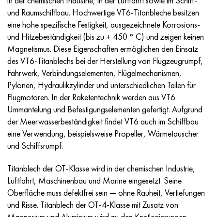
in der chemischen Industrie, in der Luftfahrt sowie im Schiff-
und Raumschiffbau. Hochwertige VT6-Titanbleche besitzen
eine hohe spezifische Festigkeit, ausgezeichnete Korrosions-
und Hitzebeständigkeit (bis zu + 450 ° C) und zeigen keinen
Magnetismus. Diese Eigenschaften ermöglichen den Einsatz
des VT6-Titanblechs bei der Herstellung von Flugzeugrumpf,
Fahrwerk, Verbindungselementen, Flügelmechanismen,
Pylonen, Hydraulikzylinder und unterschiedlichen Teilen für
Flugmotoren. In der Raketentechnik werden aus VT6
Ummantelung und Befestigungselementen gefertigt. Aufgrund
der Meerwasserbeständigkeit findet VT6 auch im Schiffbau
eine Verwendung, beispielsweise Propeller, Wärmetauscher
und Schiffsrumpf.
Titanblech der OT-Klasse wird in der chemischen Industrie,
Luftfahrt, Maschinenbau und Marine eingesetzt. Seine
Oberfläche muss defektfrei sein — ohne Rauheit, Vertiefungen
und Risse. Titanblech der OT-4-Klasse mit Zusatz von
Magnesium und Aluminium wird zu den Knetlegierungen