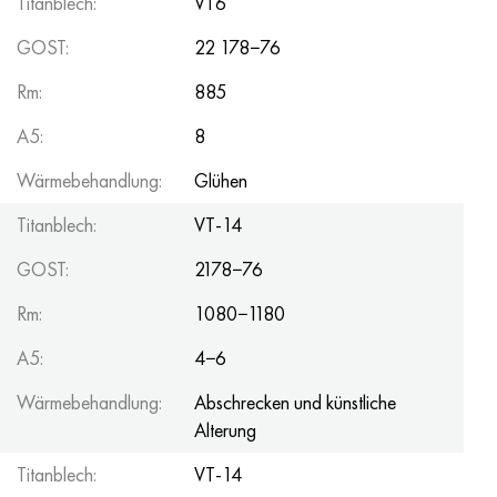
Titanblech:
VT6
GOST:
22 178−76
Rm:
885
A5:
8
Wärmebehandlung:
Glühen
Titanblech:
VT-14
GOST:
2178−76
Rm:
1080−1180
A5:
4−6
Wärmebehandlung:
Abschrecken und künstliche
Alterung
Titanblech:
VT-14