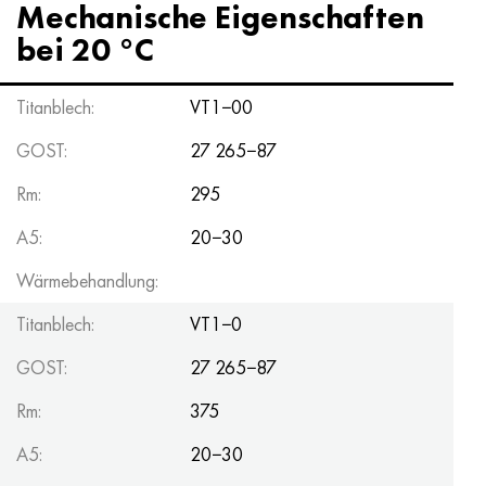
Mechanische Eigenschaften
Hastelloy C-276
40HFA, 1.7223, aisi 4142
bei 20 °C
Hastelloy C2000
45H, 45h, 1.7035
Titanblech:
VT1−00
Hastelloy 3
45HN2MFA, k2425, 45hnmf
GOST:
27 265−87
Hastelloy x
А40G, 44smn28, 1.0762, 46s20
Rm:
295
Udimet 500
A5:
20−30
Wärmebehandlung:
Udimet 720
Titanblech:
VT1−0
GOST:
27 265−87
Rm:
375
A5:
20−30