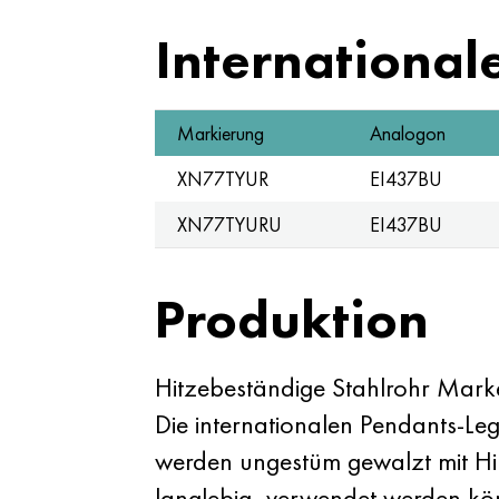
International
Markierung
Analogon
XN77TYUR
EI437BU
XN77TYURU
EI437BU
Produktion
Hitzebeständige Stahlrohr Mar
Die internationalen Pendants-L
werden ungestüm gewalzt mit Hil
langlebig, verwendet werden könn