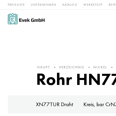
PREISLISTE
UNTERNEHMEN
KATALOG
WERKSTOFF
REF
Rostfreier
Seltene 
Nickel
Titan
Stahl
Refraktär
HAUPT
VERZEICHNIS
NICKEL
Rohr HN77
XN77TUR Draht
Kreis, bar C