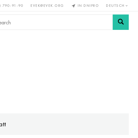
) 790-91-90
EVEK@EVEK.ORG
IN DNIPRO
DEUTSCH
Stahl
Drahtgewebe &
enmetalle
legiert
Anschlüsse
tt