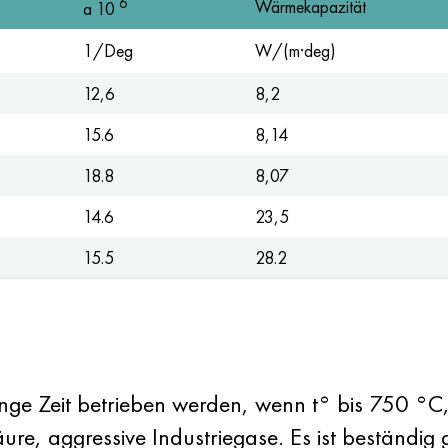
6
Wärmekapazität
a 10
1/Deg
W/(m·deg)
12,6
8,2
15.6
8,14
18.8
8,07
14.6
23,5
15.5
28.2
ange Zeit betrieben werden, wenn t° bis 750 °C,
ure, aggressive Industriegase. Es ist beständi