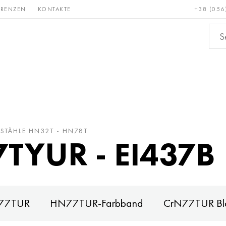
ERENZEN
KONTAKTE
+38 (056
Erden &
Bronze, Kupfer,
Nichteis
metalle
Messing
STÄHLE HN32T - HN78T
TYUR - EI437B
rN77TUR
HN77TUR-Farbband
CrN77TUR Bla