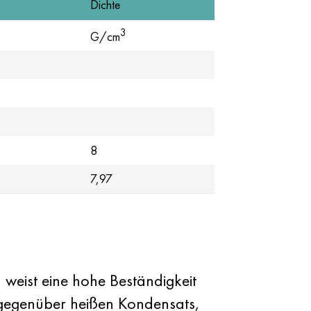
Dichte
3
G/cm
8
7,97
 weist eine hohe Beständigkeit
g gegenüber heißen Kondensats,