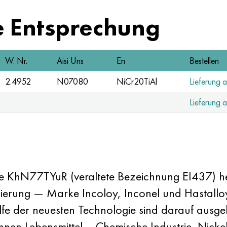
e Entsprechung
W. Nr.
Aisi Uns
En
Bestellen
2.4952
N07080
NiCr20TiAl
Lieferung 
Lieferung 
ke KhN77TYuR (veraltete Bezeichnung EI437) 
egierung — Marke Incoloy, Inconel und Hastall
fe der neuesten Technologie sind darauf ausge
en Lebensmittel -, Chemische Industrie. Nickel 