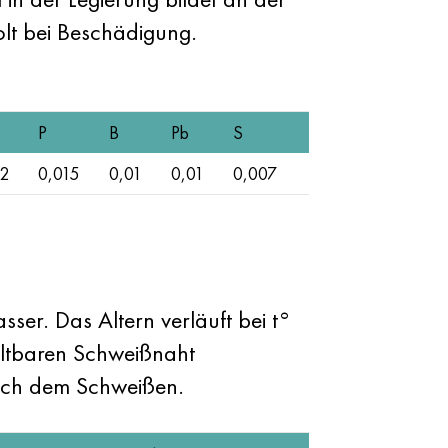
olt bei Beschädigung.
P
B
Pb
S
02
0,015
0,01
0,01
0,007
er. Das Altern verläuft bei t°
ltbaren Schweißnaht
ach dem Schweißen.