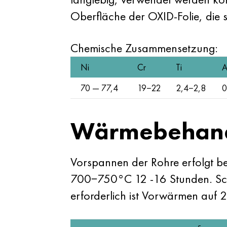
Oberfläche der OXID-Folie, die s
Chemische Zusammensetzung:
Ni
Cr
Ti
A
70 — 77,4
19−22
2,4−2,8
0
Wärmebehan
Vorspannen der Rohre erfolgt be
700−750°C 12 -16 Stunden. Sch
erforderlich ist Vorwärmen au