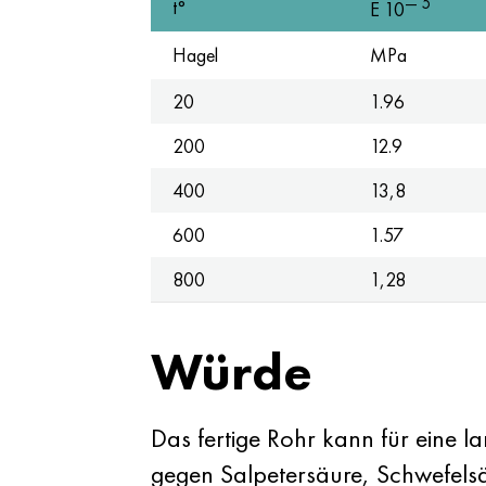
— 5
t°
E 10
Hagel
MPa
20
1.96
200
12.9
400
13,8
600
1.57
800
1,28
Würde
Das fertige Rohr kann für eine l
gegen Salpetersäure, Schwefelsä