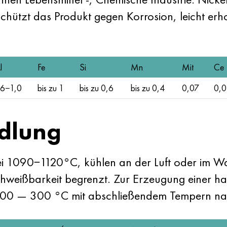
chützt das Produkt gegen Korrosion, leicht erh
l
Fe
Si
Mn
Mit
Ce
6−1,0
bis zu 1
bis zu 0,6
bis zu 0,4
0,07
0,
dlung
i 1090−1120°C, kühlen an der Luft oder im Wass
weißbarkeit begrenzt. Zur Erzeugung einer ha
f 200 — 300 °C mit abschließendem Tempern n