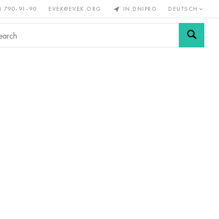
) 790-91-90
EVEK@EVEK.ORG
IN DNIPRO
DEUTSCH
Stahl
Drahtgewebe &
enmetalle
legiert
Anschlüsse