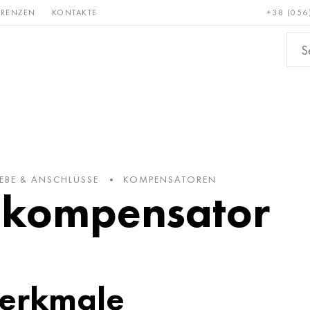
ERENZEN
KONTAKTE
+38 (056
Erden &
Bronze, Kupfer,
Nichteis
metalle
Messing
BE & ANSCHLÜSSE
KOMPENSATOREN
lkompensator
erkmale