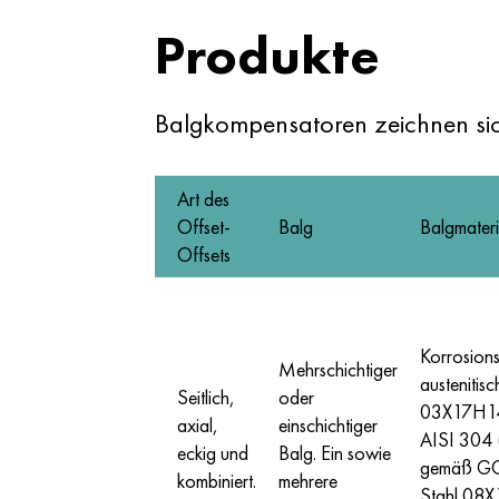
Produkte
Balgkompensatoren zeichnen sic
Art des
Offset-
Balg
Balgmateri
Offsets
Korrosions
Mehrschichtiger
austenitis
Seitlich,
oder
03Х17Н1
axial,
einschichtiger
AISI 304 
eckig und
Balg. Ein sowie
gemäß GO
kombiniert.
mehrere
Stahl 08