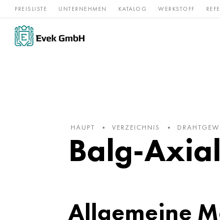
PREISLISTE
UNTERNEHMEN
KATALOG
WERKSTOFF
REF
Rostfreier
Seltene 
Nickel
Titan
Stahl
Refraktär
HAUPT
VERZEICHNIS
DRAHTGEWE
Balg-Axia
Allgemeine M