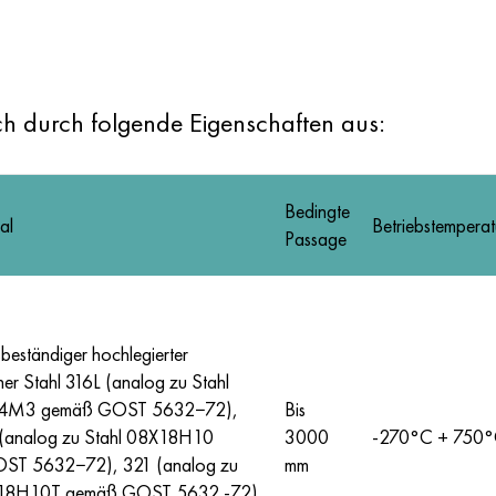
h durch folgende Eigenschaften aus:
Bedingte
al
Betriebstemperat
Passage
beständiger hochlegierter
cher Stahl 316L (analog zu Stahl
4М3 gemäß GOST 5632−72),
Bis
(analog zu Stahl 08Х18Н10
3000
-270°С + 750
ST 5632−72), 321 (analog zu
mm
Х18Н10Т gemäß GOST 5632 -72)