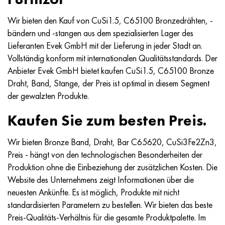
Hastelloy C-276
40HFA, 1.7223, aisi 4142
Wir bieten den Kauf von CuSi1.5, C65100 Bronzedrähten, -
Hastelloy C2000
45H, 45h, 1.7035
bändern und -stangen aus dem spezialisierten Lager des
Lieferanten Evek GmbH mit der Lieferung in jeder Stadt an.
Hastelloy 3
45HN2MFA, k2425, 45hnmf
Vollständig konform mit internationalen Qualitätsstandards. Der
Anbieter Evek GmbH bietet kaufen CuSi1.5, C65100 Bronze
Hastelloy x
А40G, 44smn28, 1.0762, 46s20
Draht, Band, Stange, der Preis ist optimal in diesem Segment
der gewalzten Produkte.
Udimet 500
Kaufen Sie zum besten Preis.
Udimet 720
Wir bieten Bronze Band, Draht, Bar C65620, CuSi3Fe2Zn3,
Preis - hängt von den technologischen Besonderheiten der
Produktion ohne die Einbeziehung der zusätzlichen Kosten. Die
Website des Unternehmens zeigt Informationen über die
neuesten Ankünfte. Es ist möglich, Produkte mit nicht
standardisierten Parametern zu bestellen. Wir bieten das beste
Preis-Qualitäts-Verhältnis für die gesamte Produktpalette. Im