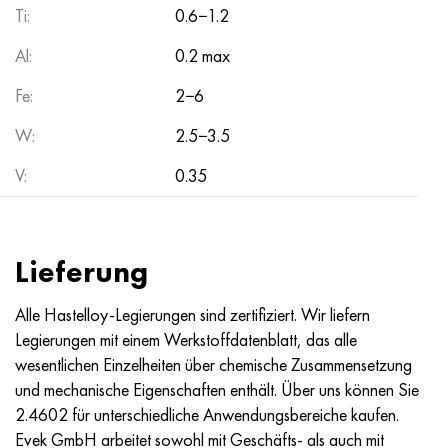
Nimonik 90
Präzisionsrohre
N70MFV
AM-350 - ams 5548
45H14N14V2М
AS35G2, 36smnpb14, 1.0765
Ti:
0.6−1.2
Al:
0.2 max
Nimonik 263
AM-355 - ams 5547
50H14МF
38H2N2MA, 34CrNiMo6, 40NiCrMo7
Fe:
2−6
Haynes 25
Sustom 450® - uns S45000
65H13
40HN2MA, 34CrNiMo4, 36hnm
W:
2.5−3.5
Haynes 188
Griechisch Ascoloy 418
90H18МF
38HS, 37hs
V:
0.35
Haynes 230
Rohr rostfrei
95H18
38ХА, 37Cr4, aisi 5135
Hastelloy b2
38HN3MFA, 35nicrmov12-5
Lieferung
Hastelloy b3
40G, 40Mn4, aisi 1035
Alle Hastelloy-Legierungen sind zertifiziert. Wir liefern
Legierungen mit einem Werkstoffdatenblatt, das alle
Hastelloy c4
38HM, 42CrMo4, aisi 1.7225
wesentlichen Einzelheiten über chemische Zusammensetzung
und mechanische Eigenschaften enthält. Über uns können Sie
Hastelloy c22
40HN, 36NiCr6, aisi 3135
2.4602 für unterschiedliche Anwendungsbereiche kaufen.
Evek GmbH arbeitet sowohl mit Geschäfts- als auch mit