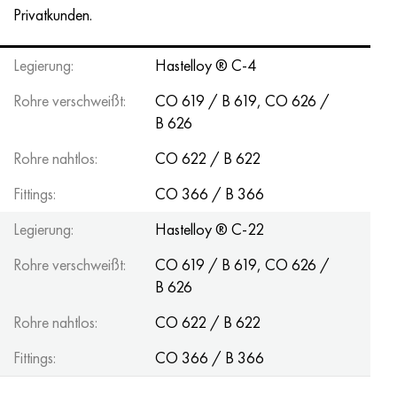
Hastelloy C-276
40HFA, 1.7223, aisi 4142
Privatkunden.
Hastelloy C2000
45H, 45h, 1.7035
Legierung:
Hastelloy ® C-4
Hastelloy 3
45HN2MFA, k2425, 45hnmf
Rohre verschweißt:
CO 619 / B 619, CO 626 /
B 626
Hastelloy x
А40G, 44smn28, 1.0762, 46s20
Rohre nahtlos:
CO 622 / B 622
Udimet 500
Fittings:
CO 366 / B 366
Legierung:
Hastelloy ® C-22
Udimet 720
Rohre verschweißt:
CO 619 / B 619, CO 626 /
B 626
Rohre nahtlos:
CO 622 / B 622
Fittings:
CO 366 / B 366