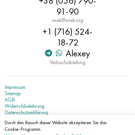
+38 (056) 790-
91-90
evek@evek.org
+1 (716) 524-
18-72
Alexey
Verkaufsabteilung
Impressum
Sitemap
AGB
Widerrufsbelehrung
Datenschutzerklärung
Aktuelle Metallpreise
Durch den Besuch dieser Website akzeptieren Sie das
Cookie-Programm.
© 2007–2026 «Evek GmbH»