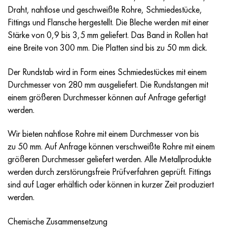
Incotherm
47ND
HN62VMYUT
VT-35
1.4466 - aisi 310MoLn
10H17N13М3Т
2.0872, CuNi10Fe1Mn, Cw352h
Rotmessing
45G2, 45g2, aisi 1144
R6M5, 1.3343, hs6-5-2, sw7m
Draht, nahtlose und geschweißte Rohre, Schmiedestücke,
Fittings und Flansche hergestellt. Die Bleche werden mit einer
Incotest
47NHR
HN62MVKYU
PT-1M
Legierung Al6xn
10H18N18YU4D
Silicium-Aluminium-Bronze
C84400, CuSn2ZnPb
Baustahl legiert
R6M5K5, 1.3243, hs6-5-2-5
Stärke von 0,9 bis 3,5 mm geliefert. Das Band in Rollen hat
eine Breite von 300 mm. Die Platten sind bis zu 50 mm dick.
Jethete M152
49KF
HN63MB
PT-3V
15-7Ph® - 1.4532
11H11N2V2МF
CW301G, C64200
C83600, CuSn5ZnPb
10g2, 10g2, aisi 1513
R6М5F3, 1.3344, hs6-5-3
Der Rundstab wird in Form eines Schmiedestückes mit einem
Kobalt 6B
49K2F/49K2FA-VI
HN65VM
PT-7M
PH 13-8 Mo - 1.4534
12H18N9Т
Siliciumbronze
12X2H4A,15NiCr13, 1.5752
R9М4К8,1.3207
Durchmesser von 280 mm ausgeliefert. Die Rundstangen mit
einem größeren Durchmesser können auf Anfrage gefertigt
Martensitaushärtung 250
50H
HN65VMTYU
2V
1.4542 - 17-4Ph®.
13H11N2V2МF
C65500, CuAl11Fe3
АS14, 11SMnPb30
R12F3, 1.3318, sw12
werden.
Renee 41
50NP
HN67MVTYU
SPT-2 Schweißdraht
Custom 455® - 1.4543 - uns s45500
15H11MF
C65620, CuSi3Fe2Zn3
20G, 20mn5
R18, 1.3355, hs18-0-1, sw18
Wir bieten nahtlose Rohre mit einem Durchmesser von bis
zu 50 mm. Auf Anfrage können verschweißte Rohre mit einem
Martensitaushärtung 300
50NHS
HN68VKTYU
AT3
1.4545 - 15-5Ph®
15H12VNMF
C65100, CuSi1,5
20HN3А, aisi 4320, 20hn3a
Kohlenstoffstahl
größeren Durchmesser geliefert werden. Alle Metallprodukte
werden durch zerstörungsfreie Prüfverfahren geprüft. Fittings
Martensitaushärtung 350
52H
HN68VMTYUK-VD
3М
1.4548 - 17-4Ph®.
15H12N2МVFAB
Zinn-Blei-Bronze
20HМ, 24CrMo5, 20hm
U10,1.1645, C105W1
sind auf Lager erhältlich oder können in kurzer Zeit produziert
werden.
MP35N
52K12F
HN70VMTYU
TL3
1.4550 - aisi 347
15H16К5N2МVFAB
c92200, CuSn6Zn4Pb2
25HGM, 20CrMo5, 1.7264
11G12, 110G13L, X120Mn12
Chemische Zusammensetzung