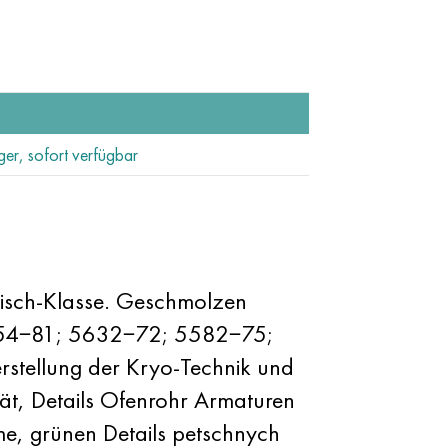
ger, sofort verfügbar
isch-Klasse. Geschmolzen
5 054−81; 5632−72; 5582−75;
tellung der Kryo-Technik und
ät, Details Ofenrohr Armaturen
me, grünen Details petschnych