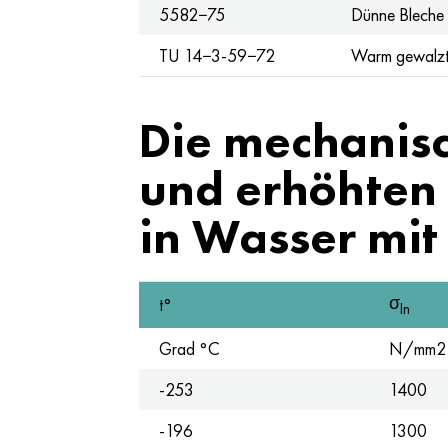
5582−75
Dünne Bleche
TU 14−3-59−72
Warm gewalzte
Die mechanisc
und erhöhten 
in Wasser mit
σ
t°
In
Grad °C
N/mm2
-253
1400
-196
1300