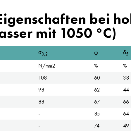
igenschaften bei hoh
asser mit 1050 °C)
σ
δ
ψ
0,2
5
N/mm2
%
%
108
60
38
98
62
44
88
67
66
-
85
64
-
74
49