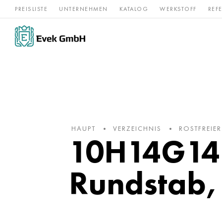
PREISLISTE
UNTERNEHMEN
KATALOG
WERKSTOFF
REF
Rostfreier
Seltene 
Nickel
Titan
Stahl
Refraktär
HAUPT
VERZEICHNIS
ROSTFREIER
10H14G14N
Rundstab,