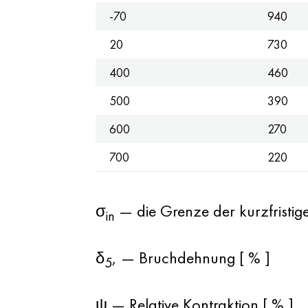
-70
940
20
730
400
460
500
390
600
270
700
220
σ
— die Grenze der kurzfristige
in
δ
, — Bruchdehnung [ % ]
5
ψ — Relative Kontraktion [ % ]