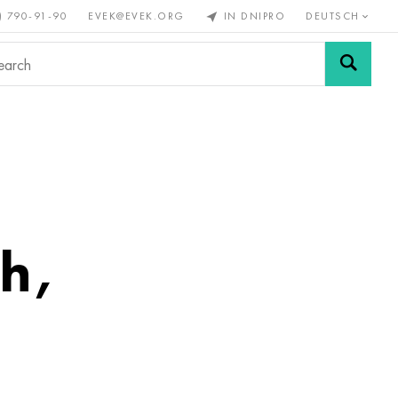
) 790-91-90
EVEK@EVEK.ORG
IN DNIPRO
DEUTSCH
Stahl
Drahtgewebe &
enmetalle
legiert
Anschlüsse
h,