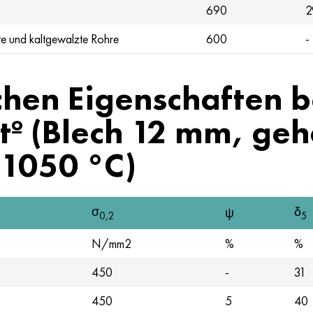
690
2
 und kaltgewalzte Rohre
600
-
hen Eigenschaften b
tº (Blech 12 mm, geh
 1050 °C)
σ
δ
ψ
0,2
5
N/mm2
%
%
450
-
31
450
5
40