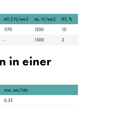
σ0,2 N/mm2
σв, N/mm2
δ5, %
1170
1200
10
-
1500
2
 in einer
νок, mm/Jahr
0,35