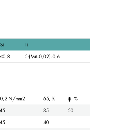
Si
Ti
≤0,8
5·(Mit-0,02)-0,6
0,2 N/mm2
δ5, %
ψ, %
45
35
50
45
40
-