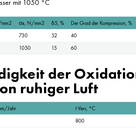
sser mit 1050 °C
/mm2
σв, N/mm2
δ5, %
Der Grad der Kompression, %
730
52
40
1050
15
60
igkeit der Oxidation
n ruhiger Luft
mm/Jahr
t Vers, °C
800