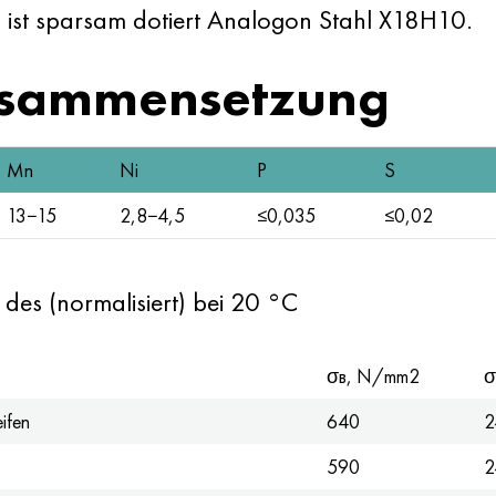
ng ist sparsam dotiert Analogon Stahl X18H10.
usammensetzung
Mn
Ni
P
S
13−15
2,8−4,5
≤0,035
≤0,02
des (normalisiert) bei 20 °C
σв, N/mm2
σ
ifen
640
2
590
2