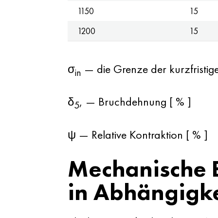
1150
15
1200
15
σ
— die Grenze der kurzfristige
in
δ
, — Bruchdehnung [ % ]
5
ψ — Relative Kontraktion [ % ]
Mechanische E
in Abhängigke