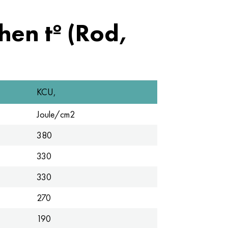
en tº (Rod,
KCU,
Joule/cm2
380
330
330
270
190