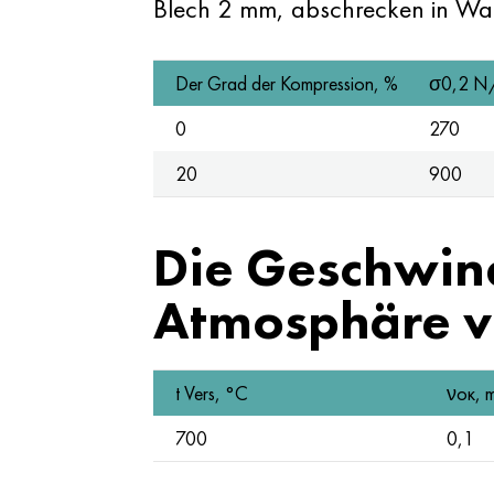
Blech 2 mm, abschrecken in Wa
Der Grad der Kompression, %
σ0,2 N
0
270
20
900
Die Geschwind
Atmosphäre vo
t Vers, °C
νок, 
700
0,1