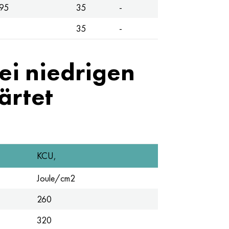
95
35
-
35
-
ei niedrigen
ärtet
KCU,
Joule/cm2
260
320