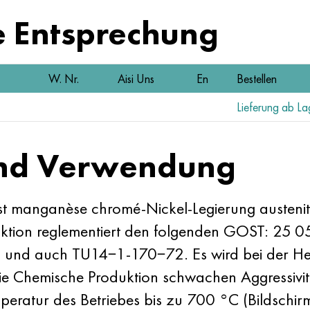
e Entsprechung
W. Nr.
Aisi Uns
En
Bestellen
Lieferung ab La
und Verwendung
t manganèse chromé-Nickel-Legierung austenit
oduktion reglementiert den folgenden GOST: 2
d auch TU14−1-170−72. Es wird bei der Hers
ie Chemische Produktion schwachen Aggressivit
ratur des Betriebes bis zu 700 °C (Bildschir