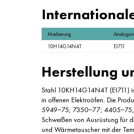
International
Markierung
Analogon
10H14G14N4T
EI711
Herstellung 
Stahl 10KH14G14N4T (EI711) is
in offenen Elektroöfen. Die Pr
5949−75; 7350−77; 4405−75, un
Schweißen von Ausrüstung für d
und Wärmetauscher mit der Tempe