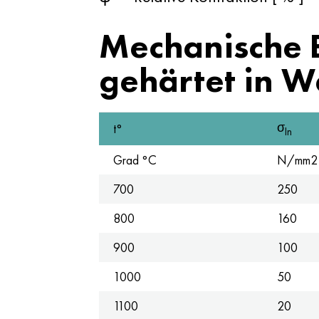
Mechanische E
gehärtet in W
σ
t°
In
Grad °C
N/mm2
700
250
800
160
900
100
1000
50
1100
20