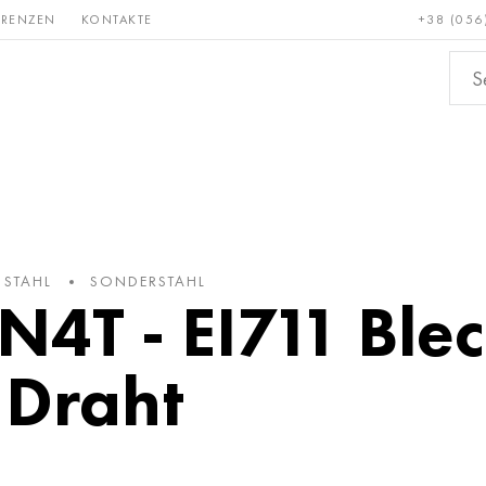
ERENZEN
KONTAKTE
+38 (056
Erden &
Bronze, Kupfer,
Nichteis
metalle
Messing
 STAHL
SONDERSTAHL
4Т - EI711 Blec
 Draht