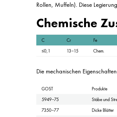
Rollen, Muffeln). Diese Legieru
Chemische Z
C
Cr
Fe
≤0,1
13−15
Chem.
Die mechanischen Eigenschaften 
GOST
Produkte
5949−75
Stäbe und Stre
7350−77
Dicke Blätter