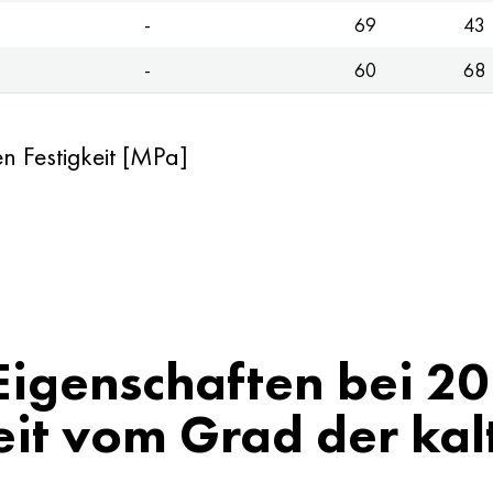
-
69
43
-
60
68
n Festigkeit [MPa]
igenschaften bei 20
it vom Grad der kalt