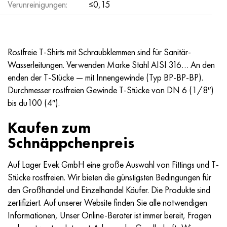
Verunreinigungen:
≤0,15
Hastelloy C-276
40HFA, 1.7223, aisi 4142
Hastelloy C2000
45H, 45h, 1.7035
Rostfreie T-Shirts mit Schraubklemmen sind für Sanitär-
Hastelloy 3
45HN2MFA, k2425, 45hnmf
Wasserleitungen. Verwenden Marke Stahl AISI 316… An den
enden der T-Stücke — mit Innengewinde (Typ BP-BP-BP).
Hastelloy x
А40G, 44smn28, 1.0762, 46s20
Durchmesser rostfreien Gewinde T-Stücke von DN 6 (1/8″)
bis du100 (4″).
Udimet 500
Kaufen zum
Udimet 720
Schnäppchenpreis
Auf Lager Evek GmbH eine große Auswahl von Fittings und T-
Stücke rostfreien. Wir bieten die günstigsten Bedingungen für
den Großhandel und Einzelhandel Käufer. Die Produkte sind
zertifiziert. Auf unserer Website finden Sie alle notwendigen
Informationen, Unser Online-Berater ist immer bereit, Fragen