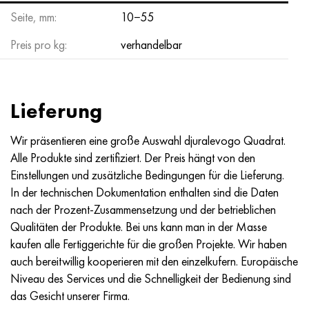
Hastelloy C-276
40HFA, 1.7223, aisi 4142
Seite, mm:
10−55
Hastelloy C2000
45H, 45h, 1.7035
Preis pro kg:
verhandelbar
Hastelloy 3
45HN2MFA, k2425, 45hnmf
Lieferung
Hastelloy x
А40G, 44smn28, 1.0762, 46s20
Wir präsentieren eine große Auswahl djuralevogo Quadrat.
Udimet 500
Alle Produkte sind zertifiziert. Der Preis hängt von den
Einstellungen und zusätzliche Bedingungen für die Lieferung.
Udimet 720
In der technischen Dokumentation enthalten sind die Daten
nach der Prozent-Zusammensetzung und der betrieblichen
Qualitäten der Produkte. Bei uns kann man in der Masse
kaufen alle Fertiggerichte für die großen Projekte. Wir haben
auch bereitwillig kooperieren mit den einzelkufern. Europäische
Niveau des Services und die Schnelligkeit der Bedienung sind
das Gesicht unserer Firma.