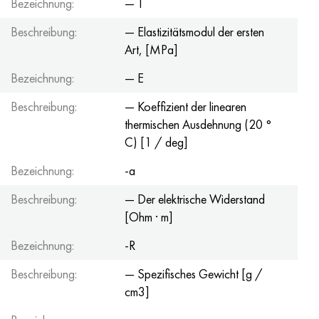
Bezeichnung:
— T
Hastelloy C-276
40HFA, 1.7223, aisi 4142
Beschreibung:
— Elastizitätsmodul der ersten
Hastelloy C2000
45H, 45h, 1.7035
Art, [MPa]
Bezeichnung:
— E
Hastelloy 3
45HN2MFA, k2425, 45hnmf
Beschreibung:
— Koeffizient der linearen
Hastelloy x
А40G, 44smn28, 1.0762, 46s20
thermischen Ausdehnung (20 °
C) [1 / deg]
Udimet 500
Bezeichnung:
-a
Udimet 720
Beschreibung:
— Der elektrische Widerstand
[Ohm · m]
Bezeichnung:
-R
Beschreibung:
— Spezifisches Gewicht [g /
cm3]