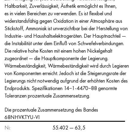
Incotherm
47ND
HN62VMYUT
VT-35
1.4466 - aisi 310MoLn
10H17N13М3Т
2.0872, CuNi10Fe1Mn, Cw352h
Rotmessing
45G2, 45g2, aisi 1144
R6M5, 1.3343, hs6-5-2, sw7m
Haltbarkeit, Zuverlässigkeit, Ästhetik ermöglicht es Ihnen,
es in vielen Bereichen zu verwenden. Es ist flexibel und
Incotest
47NHR
HN62MVKYU
PT-1M
Legierung Al6xn
10H18N18YU4D
Silicium-Aluminium-Bronze
C84400, CuSn2ZnPb
Baustahl legiert
R6M5K5, 1.3243, hs6-5-2-5
widerstandsfähig gegen Oxidation in einer Atmosphäre aus
Stickstoff, Ammoniak ist unverzichtbar bei der Herstellung von
Jethete M152
49KF
HN63MB
PT-3V
15-7Ph® - 1.4532
11H11N2V2МF
CW301G, C64200
C83600, CuSn5ZnPb
10g2, 10g2, aisi 1513
R6М5F3, 1.3344, hs6-5-3
Industrie- und Haushaltselektrogeräten. Der Hauptnachteil —
die Instabilität unter dem Einfluß von Schwefelverbindungen.
Kobalt 6B
49K2F/49K2FA-VI
HN65VM
PT-7M
PH 13-8 Mo - 1.4534
12H18N9Т
Siliciumbronze
12X2H4A,15NiCr13, 1.5752
R9М4К8,1.3207
Die relative hohe Kosten mit einem hohen Nickelgehalt
zugeordnet — die Hauptkomponente der Legierung.
Martensitaushärtung 250
50H
HN65VMTYU
2V
1.4542 - 17-4Ph®.
13H11N2V2МF
C65500, CuAl11Fe3
АS14, 11SMnPb30
R12F3, 1.3318, sw12
Wärmebeständigkeit, Wärmebeständigkeit wird durch Legieren
von Komponenten erreicht. Jedoch ist die Steigerungsrate der
Renee 41
50NP
HN67MVTYU
SPT-2 Schweißdraht
Custom 455® - 1.4543 - uns s45500
15H11MF
C65620, CuSi3Fe2Zn3
20G, 20mn5
R18, 1.3355, hs18-0-1, sw18
Legierungs nicht notwendig aufgrund der erhöhten Kosten des
Endprodukts. Spezifikationen 14−1-4470−88 genormte
Martensitaushärtung 300
50NHS
HN68VKTYU
AT3
1.4545 - 15-5Ph®
15H12VNMF
C65100, CuSi1,5
20HN3А, aisi 4320, 20hn3a
Kohlenstoffstahl
Toleranzen prozentuale Zusammensetzung.
Martensitaushärtung 350
52H
HN68VMTYUK-VD
3М
1.4548 - 17-4Ph®.
15H12N2МVFAB
Zinn-Blei-Bronze
20HМ, 24CrMo5, 20hm
U10,1.1645, C105W1
Die prozentuale Zusammensetzung des Bandes
68NHVKTYU-VI
MP35N
52K12F
HN70VMTYU
TL3
1.4550 - aisi 347
15H16К5N2МVFAB
c92200, CuSn6Zn4Pb2
25HGM, 20CrMo5, 1.7264
11G12, 110G13L, X120Mn12
Ni:
55.402 — 63,5