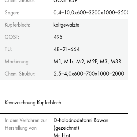
Chem. Struktur:
GOST 859
Hastelloy C-276
40HFA, 1.7223, aisi 4142
Sägen:
0,4−10,0x600−3200x1000−3500
Hastelloy C2000
45H, 45h, 1.7035
Kupferblech:
kaltgewalzte
Hastelloy 3
45HN2MFA, k2425, 45hnmf
GOST:
495
TU:
48−21−664
Hastelloy x
А40G, 44smn28, 1.0762, 46s20
Markierung:
M1, M1r, M2, M2P, M3, M3R
Udimet 500
Chem. Struktur:
2,5−4,0x600−700x1000−2000
Udimet 720
Kennzeichnung Kupferblech
In dem Verfahren zur
D-holodnodeformi Rowan
Herstellung von:
(gezeichnet)
Mr. Hot