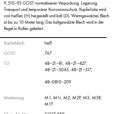
Nimonik 90
Präzisionsrohre
N70MFV
AM-350 - ams 5548
45H14N14V2М
AS35G2, 36smnpb14, 1.0765
9,510−93 GOST normalisieren Verpackung, Lagerung,
Transport und temporärer Korrosionsschutz. Kupferfolie wird
Nimonik 263
AM-355 - ams 5547
50H14МF
38H2N2MA, 34CrNiMo6, 40NiCrMo7
von heißen (H) hergestellt und kalt (D). Warmgewalztes Blech
ist bis zu 10 Meter lang. Das kaltgewalzte Blech wird in der
Haynes 25
Sustom 450® - uns S45000
65H13
40HN2MA, 34CrNiMo4, 36hnm
Regel in Rollen geliefert.
Haynes 188
Griechisch Ascoloy 418
90H18МF
38HS, 37hs
Kupferblech:
heiß
GOST:
767
Haynes 230
Rohr rostfrei
95H18
38ХА, 37Cr4, aisi 5135
TU:
48−21−81, 48−21−427,
Hastelloy b2
38HN3MFA, 35nicrmov12-5
48−21−5045, 48−21−517,
Hastelloy b3
40G, 40Mn4, aisi 1035
48−0810−209
Hastelloy c4
38HM, 42CrMo4, aisi 1.7225
Markierung:
M1, M1r, M2, M2P, M3, M3R,
M1F
Hastelloy c22
40HN, 36NiCr6, aisi 3135