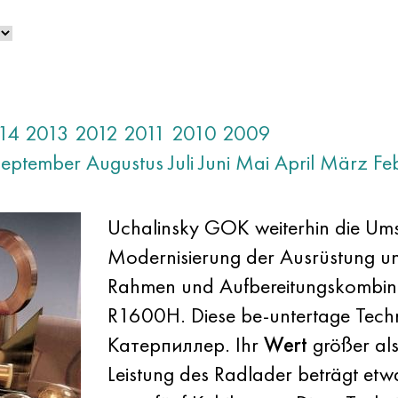
14
2013
2012
2011
2010
2009
September
Augustus
Juli
Juni
Mai
April
März
Fe
Uchalinsky GOK weiterhin die Ums
Modernisierung der Ausrüstung un
Rahmen und Aufbereitungskombin
R1600H. Diese be-untertage Techn
Катерпиллер. Ihr
Wert
größer als
Leistung des Radlader beträgt etw