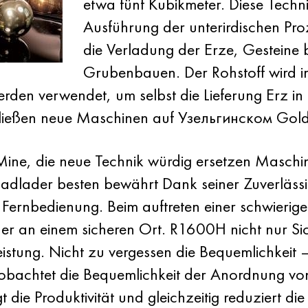
etwa fünf Kubikmeter. Diese Technik
Ausführung der unterirdischen Pro
die Verladung der Erze, Gesteine
Grubenbauen. Der Rohstoff wird 
erden verwendet, um selbst die Lieferung Erz i
chließen neue Maschinen auf Узельгинском Gol
ine, die neue Technik würdig ersetzen Masc
adlader besten bewährt Dank seiner Zuverlässigk
Fernbedienung. Beim auftreten einer schwierigen
er an einem sicheren Ort. R1600H nicht nur Sic
istung. Nicht zu vergessen die Bequemlichkeit 
eobachtet die Bequemlichkeit der Anordnung vo
t die Produktivität und gleichzeitig reduziert d