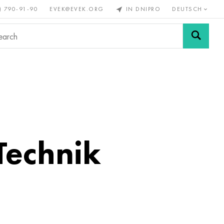
) 790-91-90
EVEK@EVEK.ORG
IN DNIPRO
DEUTSCH
Stahl
Drahtgewebe &
enmetalle
legiert
Anschlüsse
Technik