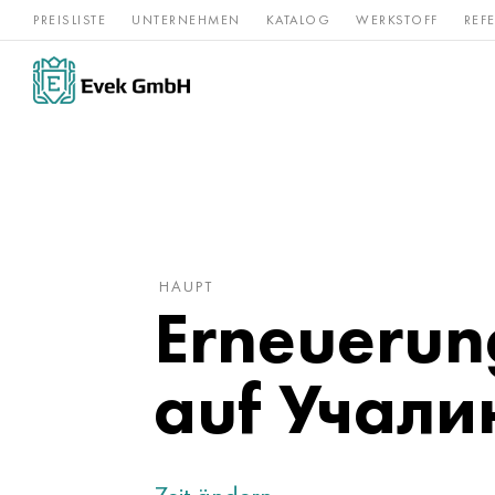
PREISLISTE
UNTERNEHMEN
KATALOG
WERKSTOFF
REF
Rostfreier
Seltene 
Nickel
Titan
Stahl
Refraktär
HAUPT
Erneuerun
auf Учал