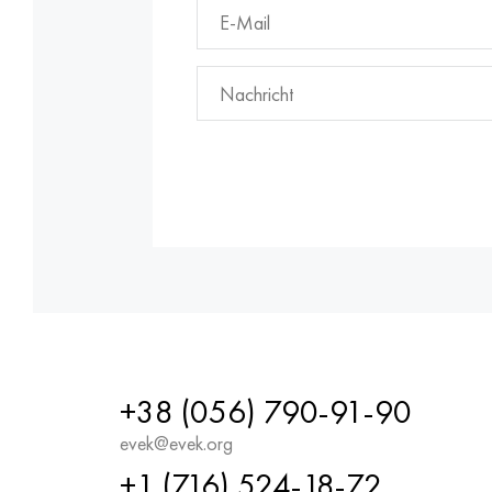
+38 (056) 790-91-90
evek@evek.org
+1 (716) 524-18-72