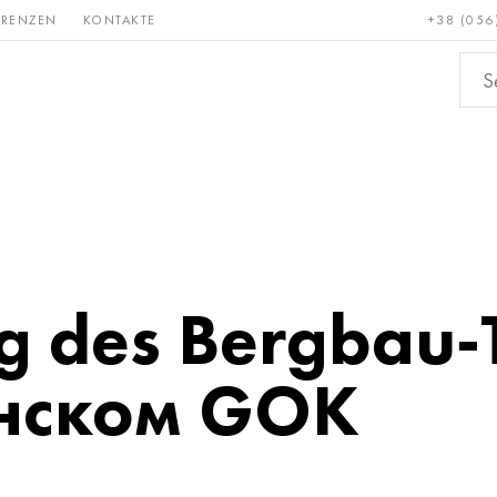
ERENZEN
KONTAKTE
+38 (056
Erden &
Bronze, Kupfer,
Nichteis
metalle
Messing
g des Bergbau-
инском GOK