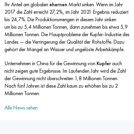
Incotherm
47ND
HN62VMYUT
VT-35
1.4466 - aisi 310MoLn
10H17N13М3Т
2.0872, CuNi10Fe1Mn, Cw352h
Rotmessing
45G2, 45g2, aisi 1144
R6M5, 1.3343, hs6-5-2, sw7m
Ihr Anteil am globalen
ehernen
Markt sinken. Wenn im Jahr
2017 die Zahl erreicht 27,2%, im Jahr 2021 Ergebnis reduziert
Incotest
47NHR
HN62MVKYU
PT-1M
Legierung Al6xn
10H18N18YU4D
Silicium-Aluminium-Bronze
C84400, CuSn2ZnPb
Baustahl legiert
R6M5K5, 1.3243, hs6-5-2-5
bis 24,7%. Die Produktionsmengen in diesem Jahr sinken
um bis zu 5,4 Millionen Tonnen, dann zunehmen bis etwa 5,9
Jethete M152
49KF
HN63MB
PT-3V
15-7Ph® - 1.4532
11H11N2V2МF
CW301G, C64200
C83600, CuSn5ZnPb
10g2, 10g2, aisi 1513
R6М5F3, 1.3344, hs6-5-3
Millionen Tonnen. Die Hauptprobleme der Kupfer-Industrie des
Landes — die Verringerung der Qualität der Rohstoffe. Dazu
Kobalt 6B
49K2F/49K2FA-VI
HN65VM
PT-7M
PH 13-8 Mo - 1.4534
12H18N9Т
Siliciumbronze
12X2H4A,15NiCr13, 1.5752
R9М4К8,1.3207
gehört der Mangel an Wasser und ungelöste Arbeitskämpfe.
Martensitaushärtung 250
50H
HN65VMTYU
2V
1.4542 - 17-4Ph®.
13H11N2V2МF
C65500, CuAl11Fe3
АS14, 11SMnPb30
R12F3, 1.3318, sw12
Unternehmen in China für die Gewinnung von
Kupfer
auch
nicht zeigen gute Ergebnisse. Im Laufenden Jahr wird die Zahl
Renee 41
50NP
HN67MVTYU
SPT-2 Schweißdraht
Custom 455® - 1.4543 - uns s45500
15H11MF
C65620, CuSi3Fe2Zn3
20G, 20mn5
R18, 1.3355, hs18-0-1, sw18
der Gewinnung nicht überschreiten 1,8 Millionen Tonnen.
Nach fünf Jahren ist diese Zahl kaum zu erhöhen bis zu 2
Martensitaushärtung 300
50NHS
HN68VKTYU
AT3
1.4545 - 15-5Ph®
15H12VNMF
C65100, CuSi1,5
20HN3А, aisi 4320, 20hn3a
Kohlenstoffstahl
Millionen Tonnen.
Martensitaushärtung 350
52H
HN68VMTYUK-VD
3М
1.4548 - 17-4Ph®.
15H12N2МVFAB
Zinn-Blei-Bronze
20HМ, 24CrMo5, 20hm
U10,1.1645, C105W1
Alle News sehen
MP35N
52K12F
HN70VMTYU
TL3
1.4550 - aisi 347
15H16К5N2МVFAB
c92200, CuSn6Zn4Pb2
25HGM, 20CrMo5, 1.7264
11G12, 110G13L, X120Mn12