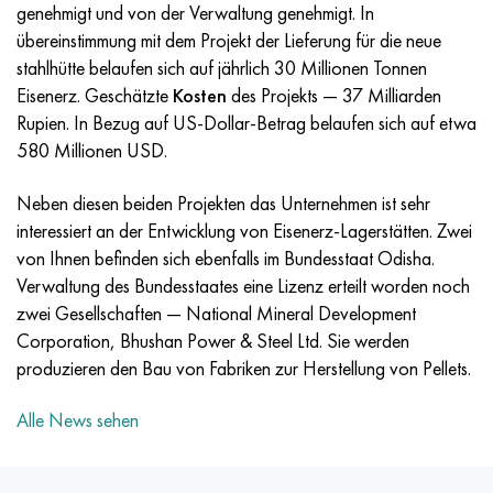
Incotherm
47ND
HN62VMYUT
VT-35
1.4466 - aisi 310MoLn
10H17N13М3Т
2.0872, CuNi10Fe1Mn, Cw352h
Rotmessing
45G2, 45g2, aisi 1144
R6M5, 1.3343, hs6-5-2, sw7m
genehmigt und von der Verwaltung genehmigt. In
übereinstimmung mit dem Projekt der Lieferung für die neue
Incotest
47NHR
HN62MVKYU
PT-1M
Legierung Al6xn
10H18N18YU4D
Silicium-Aluminium-Bronze
C84400, CuSn2ZnPb
Baustahl legiert
R6M5K5, 1.3243, hs6-5-2-5
stahlhütte belaufen sich auf jährlich 30 Millionen Tonnen
Eisenerz. Geschätzte
Kosten
des Projekts — 37 Milliarden
Jethete M152
49KF
HN63MB
PT-3V
15-7Ph® - 1.4532
11H11N2V2МF
CW301G, C64200
C83600, CuSn5ZnPb
10g2, 10g2, aisi 1513
R6М5F3, 1.3344, hs6-5-3
Rupien. In Bezug auf US-Dollar-Betrag belaufen sich auf etwa
580 Millionen USD.
Kobalt 6B
49K2F/49K2FA-VI
HN65VM
PT-7M
PH 13-8 Mo - 1.4534
12H18N9Т
Siliciumbronze
12X2H4A,15NiCr13, 1.5752
R9М4К8,1.3207
Neben diesen beiden Projekten das Unternehmen ist sehr
Martensitaushärtung 250
50H
HN65VMTYU
2V
1.4542 - 17-4Ph®.
13H11N2V2МF
C65500, CuAl11Fe3
АS14, 11SMnPb30
R12F3, 1.3318, sw12
interessiert an der Entwicklung von Eisenerz-Lagerstätten. Zwei
von Ihnen befinden sich ebenfalls im Bundesstaat Odisha.
Renee 41
50NP
HN67MVTYU
SPT-2 Schweißdraht
Custom 455® - 1.4543 - uns s45500
15H11MF
C65620, CuSi3Fe2Zn3
20G, 20mn5
R18, 1.3355, hs18-0-1, sw18
Verwaltung des Bundesstaates eine Lizenz erteilt worden noch
zwei Gesellschaften — National Mineral Development
Martensitaushärtung 300
50NHS
HN68VKTYU
AT3
1.4545 - 15-5Ph®
15H12VNMF
C65100, CuSi1,5
20HN3А, aisi 4320, 20hn3a
Kohlenstoffstahl
Corporation, Bhushan Power & Steel Ltd. Sie werden
produzieren den Bau von Fabriken zur Herstellung von Pellets.
Martensitaushärtung 350
52H
HN68VMTYUK-VD
3М
1.4548 - 17-4Ph®.
15H12N2МVFAB
Zinn-Blei-Bronze
20HМ, 24CrMo5, 20hm
U10,1.1645, C105W1
Alle News sehen
MP35N
52K12F
HN70VMTYU
TL3
1.4550 - aisi 347
15H16К5N2МVFAB
c92200, CuSn6Zn4Pb2
25HGM, 20CrMo5, 1.7264
11G12, 110G13L, X120Mn12