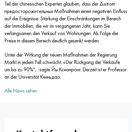
MP159
56DGNH
HN73MBTYU
5B
1.4567 - aisi 304Cu
15H16N2АМ
30H, aisi 5130, 30h
Teil der chinesischen Experten glauben, dass der Zustrom
предосторожительных Maßnahmen einen negativen Einfluss
Multimet n155
68NHVKTYU
HN70YU
TL5
1.4570 - aisi303Cu
18H11МNFB
30HGS, 30hgs
auf die Ereignisse. Stärkung der Einschränkungen im Bereich
der Immobilien, die wir im vergangenen Jahr, kann Sie
Nicrofer 5923 hMo
79NM
HN75MBTYU
AT-6
1.4574 - Legierung PH 15-7 Mo®
18H12VMBFR
30HGSA, 30hgsa
verlangsamen den Verkauf von Wohnungen. Als Folge der
Preise in diesem Bereich deutlich gesenkt werden.
Nicrofer 6030
80NM
HN75TBYU
TS-6
1.4580 - aisi 316Cb
20H12VNMF
30HGSN2A, 30hgsna
Unter der Wirkung der neuen Maßnahmen der Regierung
Nitronic 40
80NMV-VI
HN77TYU
Titan 14
1.4597 - aisi 204Cu
20H3MVF
30HN2MA, 30CrNiMo8
Markt in jedem Fall schwächt. «Der Rückgang der Verkäufe
um bis zu 90%", -sagte Йы Ксианронг. Derzeit ist er Professor
Nitronic 50
80NHS
HN77TYUR
SP-17
Legierung 28 - 1.4563
21NKMT
30HN3A, 31nicr14
an der Universität Кчиньдао.
Alle News sehen
Nitronic 60
81NMA
HN78T
Titan 40
Legierung 31 - 1.4562
37H12N8G8МFB
34HN3MA, 36NiCrMo16, 35NiCrMo16
Nitronic 75
Arten von Präzisionslegierungen
HN80TBYU
Legierung 254smo® - 1.4547
40H10S2М
35hgs, 35hgs
Nimonik 80a
Thermometalle
N65M
Legierung 926 - 1.4529
40H9S2
35hgsa, 35hgsa