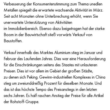
Incotherm
47ND
HN62VMYUT
VT-35
1.4466 - aisi 310MoLn
10H17N13М3Т
2.0872, CuNi10Fe1Mn, Cw352h
Rotmessing
45G2, 45g2, aisi 1144
R6M5, 1.3343, hs6-5-2, sw7m
Verbesserung der Konsumentenstimmung zum Thema unedlen
Metallen spiegelt die erwartete wachsende Aktivität im März.
Incotest
47NHR
HN62MVKYU
PT-1M
Legierung Al6xn
10H18N18YU4D
Silicium-Aluminium-Bronze
C84400, CuSn2ZnPb
Baustahl legiert
R6M5K5, 1.3243, hs6-5-2-5
Seit acht Monaten ohne Unterbrechung erhöht, wenn Sie
unerwartete Unterstützung von Aktivitäten
Jethete M152
49KF
HN63MB
PT-3V
15-7Ph® - 1.4532
11H11N2V2МF
CW301G, C64200
C83600, CuSn5ZnPb
10g2, 10g2, aisi 1513
R6М5F3, 1.3344, hs6-5-3
im Immobilienbereich. Ebenso dazu beigetragen hat der starke
Boom in der Bauwirtschaft stieß vorwärts Verkauf von
Kobalt 6B
49K2F/49K2FA-VI
HN65VM
PT-7M
PH 13-8 Mo - 1.4534
12H18N9Т
Siliciumbronze
12X2H4A,15NiCr13, 1.5752
R9М4К8,1.3207
Baustoffen.
Martensitaushärtung 250
50H
HN65VMTYU
2V
1.4542 - 17-4Ph®.
13H11N2V2МF
C65500, CuAl11Fe3
АS14, 11SMnPb30
R12F3, 1.3318, sw12
Verkauf innerhalb des Marktes Aluminium stieg im Januar und
Februar des Laufenden Jahres. Dies war eine Herausforderung
Renee 41
50NP
HN67MVTYU
SPT-2 Schweißdraht
Custom 455® - 1.4543 - uns s45500
15H11MF
C65620, CuSi3Fe2Zn3
20G, 20mn5
R18, 1.3355, hs18-0-1, sw18
für die Einschränkungen seitens des Staates mit unlauteren
Preisen. Dies ist vor allem im Gebiet der großen Städte,
Martensitaushärtung 300
50NHS
HN68VKTYU
AT3
1.4545 - 15-5Ph®
15H12VNMF
C65100, CuSi1,5
20HN3А, aisi 4320, 20hn3a
Kohlenstoffstahl
zu denen sich Peking. Gewinn-industriellen Komplexes in China
stieg um zweiunddreißig Prozent für dieselben Monate. Und
Martensitaushärtung 350
52H
HN68VMTYUK-VD
3М
1.4548 - 17-4Ph®.
15H12N2МVFAB
Zinn-Blei-Bronze
20HМ, 24CrMo5, 20hm
U10,1.1645, C105W1
das ist das höchste Tempo des Preisanstiegs in den letzten
sechs Jahren. Es half raschen Anstieg der Preise für alle Artikel
MP35N
52K12F
HN70VMTYU
TL3
1.4550 - aisi 347
15H16К5N2МVFAB
c92200, CuSn6Zn4Pb2
25HGM, 20CrMo5, 1.7264
11G12, 110G13L, X120Mn12
der Rohstoff-Gruppe.