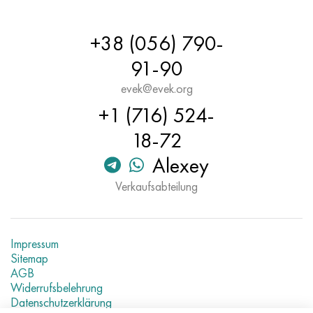
Hastelloy C-276
40HFA, 1.7223, aisi 4142
+38 (056) 790-
Hastelloy C2000
45H, 45h, 1.7035
91-90
Hastelloy 3
45HN2MFA, k2425, 45hnmf
evek@evek.org
+1 (716) 524-
Hastelloy x
А40G, 44smn28, 1.0762, 46s20
18-72
Udimet 500
Alexey
Udimet 720
Verkaufsabteilung
Impressum
Sitemap
AGB
Widerrufsbelehrung
Datenschutzerklärung