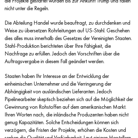
die Projekte gestartet wurden bis zur Ankunft Trump und fallen
Incotherm
47ND
HN62VMYUT
VT-35
1.4466 - aisi 310MoLn
10H17N13М3Т
2.0872, CuNi10Fe1Mn, Cw352h
Rotmessing
45G2, 45g2, aisi 1144
R6M5, 1.3343, hs6-5-2, sw7m
nicht unter die Regeln.
Incotest
47NHR
HN62MVKYU
PT-1M
Legierung Al6xn
10H18N18YU4D
Silicium-Aluminium-Bronze
C84400, CuSn2ZnPb
Baustahl legiert
R6M5K5, 1.3243, hs6-5-2-5
Die Abteilung Handel wurde beauftragt, zu durchdenken und
Weise zu übersetzen Rohrleitungen auf US-Stahl. Geschehen
Jethete M152
49KF
HN63MB
PT-3V
15-7Ph® - 1.4532
11H11N2V2МF
CW301G, C64200
C83600, CuSn5ZnPb
10g2, 10g2, aisi 1513
R6М5F3, 1.3344, hs6-5-3
dies alles muss innerhalb des Gesetzes der Vereinigten Staaten.
Stahl-Produktion berichteten über Ihre Fähigkeit, die
Kobalt 6B
49K2F/49K2FA-VI
HN65VM
PT-7M
PH 13-8 Mo - 1.4534
12H18N9Т
Siliciumbronze
12X2H4A,15NiCr13, 1.5752
R9М4К8,1.3207
Nachfrage zu erfüllen. Jedoch den Vorschriften über die
Auftragsvergabe in diesem Fall geändert werden.
Martensitaushärtung 250
50H
HN65VMTYU
2V
1.4542 - 17-4Ph®.
13H11N2V2МF
C65500, CuAl11Fe3
АS14, 11SMnPb30
R12F3, 1.3318, sw12
Staaten haben Ihr Interesse an der Entwicklung der
Renee 41
50NP
HN67MVTYU
SPT-2 Schweißdraht
Custom 455® - 1.4543 - uns s45500
15H11MF
C65620, CuSi3Fe2Zn3
20G, 20mn5
R18, 1.3355, hs18-0-1, sw18
einheimischen Unternehmer und die Verringerung der
Abhängigkeit von ausländischen Lieferanten. Jedoch
Martensitaushärtung 300
50NHS
HN68VKTYU
AT3
1.4545 - 15-5Ph®
15H12VNMF
C65100, CuSi1,5
20HN3А, aisi 4320, 20hn3a
Kohlenstoffstahl
Pipelinearbeiter skeptisch beziehen sich auf die Möglichkeit der
Gewinnung von Rohstoffen auf dem amerikanischen Markt.
Martensitaushärtung 350
52H
HN68VMTYUK-VD
3М
1.4548 - 17-4Ph®.
15H12N2МVFAB
Zinn-Blei-Bronze
20HМ, 24CrMo5, 20hm
U10,1.1645, C105W1
Ihren Worten nach, die inländische Produzenten haben nicht
genug Kapazitäten. Solche Entscheidungen können sich
MP35N
52K12F
HN70VMTYU
TL3
1.4550 - aisi 347
15H16К5N2МVFAB
c92200, CuSn6Zn4Pb2
25HGM, 20CrMo5, 1.7264
11G12, 110G13L, X120Mn12
verzögern, die Fristen der Projekte, erhöhen die Kosten und
senken die Qualität und Verfügbarkeit. Laut einigen Herstellern,