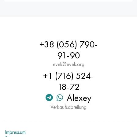
Hastelloy C-276
40HFA, 1.7223, aisi 4142
Hastelloy C2000
45H, 45h, 1.7035
Hastelloy 3
45HN2MFA, k2425, 45hnmf
+38 (056) 790-
Hastelloy x
А40G, 44smn28, 1.0762, 46s20
91-90
evek@evek.org
Udimet 500
+1 (716) 524-
Udimet 720
18-72
Alexey
Verkaufsabteilung
Impressum