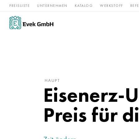
PREISLISTE
UNTERNEHMEN
KATALOG
WERKSTOFF
REF
Rostfreier
Seltene 
Nickel
Titan
Stahl
Refraktär
HAUPT
Eisenerz-U
Preis für 