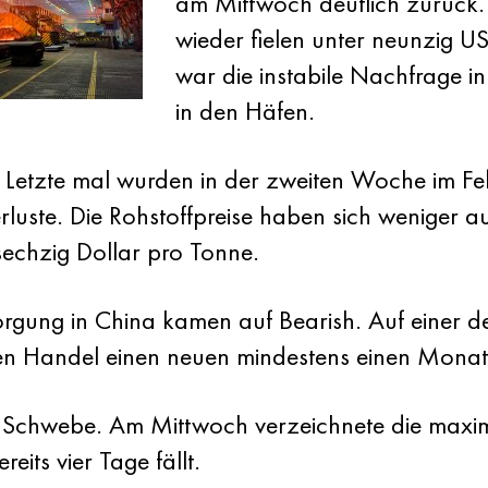
am Mittwoch deutlich zurück.
wieder fielen unter neunzig U
war die instabile Nachfrage i
in den Häfen.
das Letzte mal wurden in der zweiten Woche im F
rluste. Die Rohstoffpreise haben sich weniger a
 sechzig Dollar pro Tonne.
rsorgung in China kamen auf Bearish. Auf einer
hen Handel einen neuen mindestens einen Monat
r Schwebe. Am Mittwoch verzeichnete die maxim
its vier Tage fällt.