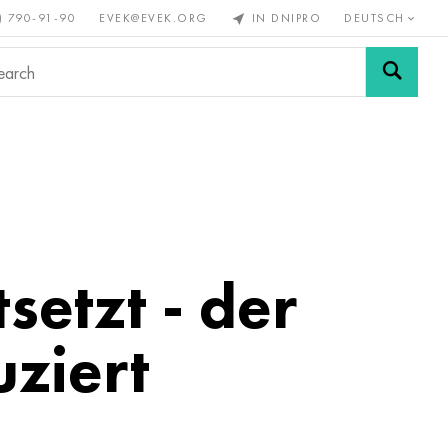
) 790-91-90
EVEK@EVEK.ORG
IN DNIPRO
DEUTSCH
Stahl
Drahtgewebe &
enmetalle
legiert
Anschlüsse
etzt - der
uziert