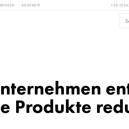
ERENZEN
KONTAKTE
+38 (056
Erden &
Bronze, Kupfer,
Nichteis
metalle
Messing
nternehmen ents
die Produkte red