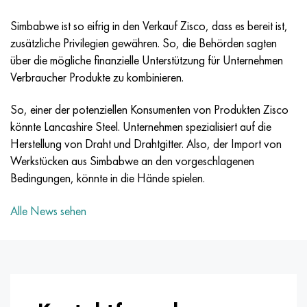
MP159
56DGNH
HN73MBTYU
5B
1.4567 - aisi 304Cu
15H16N2АМ
30H, aisi 5130, 30h
Simbabwe ist so eifrig in den Verkauf Zisco, dass es bereit ist,
Multimet n155
68NHVKTYU
HN70YU
TL5
1.4570 - aisi303Cu
18H11МNFB
30HGS, 30hgs
zusätzliche Privilegien gewähren. So, die Behörden sagten
über die mögliche finanzielle Unterstützung für Unternehmen
Nicrofer 5923 hMo
79NM
HN75MBTYU
AT-6
1.4574 - Legierung PH 15-7 Mo®
18H12VMBFR
30HGSA, 30hgsa
Verbraucher Produkte zu kombinieren.
Nicrofer 6030
80NM
HN75TBYU
TS-6
1.4580 - aisi 316Cb
20H12VNMF
30HGSN2A, 30hgsna
So, einer der potenziellen Konsumenten von Produkten Zisco
könnte Lancashire Steel. Unternehmen spezialisiert auf die
Nitronic 40
80NMV-VI
HN77TYU
Titan 14
1.4597 - aisi 204Cu
20H3MVF
30HN2MA, 30CrNiMo8
Herstellung von Draht und Drahtgitter. Also, der Import von
Werkstücken aus Simbabwe an den vorgeschlagenen
Nitronic 50
80NHS
HN77TYUR
SP-17
Legierung 28 - 1.4563
21NKMT
30HN3A, 31nicr14
Bedingungen, könnte in die Hände spielen.
Alle News sehen
Nitronic 60
81NMA
HN78T
Titan 40
Legierung 31 - 1.4562
37H12N8G8МFB
34HN3MA, 36NiCrMo16, 35NiCrMo16
Nitronic 75
Arten von Präzisionslegierungen
HN80TBYU
Legierung 254smo® - 1.4547
40H10S2М
35hgs, 35hgs
Nimonik 80a
Thermometalle
N65M
Legierung 926 - 1.4529
40H9S2
35hgsa, 35hgsa