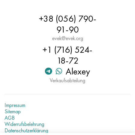
Hastelloy C-276
40HFA, 1.7223, aisi 4142
+38 (056) 790-
Hastelloy C2000
45H, 45h, 1.7035
91-90
Hastelloy 3
45HN2MFA, k2425, 45hnmf
evek@evek.org
+1 (716) 524-
Hastelloy x
А40G, 44smn28, 1.0762, 46s20
18-72
Udimet 500
Alexey
Udimet 720
Verkaufsabteilung
Impressum
Sitemap
AGB
Widerrufsbelehrung
Datenschutzerklärung