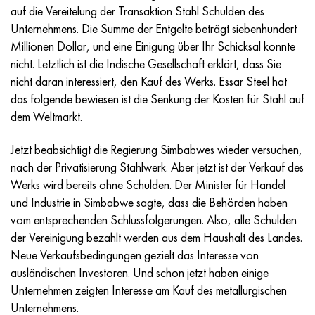
Incotherm
47ND
HN62VMYUT
VT-35
1.4466 - aisi 310MoLn
10H17N13М3Т
2.0872, CuNi10Fe1Mn, Cw352h
Rotmessing
45G2, 45g2, aisi 1144
R6M5, 1.3343, hs6-5-2, sw7m
auf die Vereitelung der Transaktion Stahl Schulden des
Unternehmens. Die Summe der Entgelte beträgt siebenhundert
Incotest
47NHR
HN62MVKYU
PT-1M
Legierung Al6xn
10H18N18YU4D
Silicium-Aluminium-Bronze
C84400, CuSn2ZnPb
Baustahl legiert
R6M5K5, 1.3243, hs6-5-2-5
Millionen Dollar, und eine Einigung über Ihr Schicksal konnte
nicht. Letztlich ist die Indische Gesellschaft erklärt, dass Sie
Jethete M152
49KF
HN63MB
PT-3V
15-7Ph® - 1.4532
11H11N2V2МF
CW301G, C64200
C83600, CuSn5ZnPb
10g2, 10g2, aisi 1513
R6М5F3, 1.3344, hs6-5-3
nicht daran interessiert, den Kauf des Werks. Essar Steel hat
das folgende bewiesen ist die Senkung der Kosten für Stahl auf
Kobalt 6B
49K2F/49K2FA-VI
HN65VM
PT-7M
PH 13-8 Mo - 1.4534
12H18N9Т
Siliciumbronze
12X2H4A,15NiCr13, 1.5752
R9М4К8,1.3207
dem Weltmarkt.
Martensitaushärtung 250
50H
HN65VMTYU
2V
1.4542 - 17-4Ph®.
13H11N2V2МF
C65500, CuAl11Fe3
АS14, 11SMnPb30
R12F3, 1.3318, sw12
Jetzt beabsichtigt die Regierung Simbabwes wieder versuchen,
nach der Privatisierung Stahlwerk. Aber jetzt ist der Verkauf des
Renee 41
50NP
HN67MVTYU
SPT-2 Schweißdraht
Custom 455® - 1.4543 - uns s45500
15H11MF
C65620, CuSi3Fe2Zn3
20G, 20mn5
R18, 1.3355, hs18-0-1, sw18
Werks wird bereits ohne Schulden. Der Minister für Handel
und Industrie in Simbabwe sagte, dass die Behörden haben
Martensitaushärtung 300
50NHS
HN68VKTYU
AT3
1.4545 - 15-5Ph®
15H12VNMF
C65100, CuSi1,5
20HN3А, aisi 4320, 20hn3a
Kohlenstoffstahl
vom entsprechenden Schlussfolgerungen. Also, alle Schulden
der Vereinigung bezahlt werden aus dem Haushalt des Landes.
Martensitaushärtung 350
52H
HN68VMTYUK-VD
3М
1.4548 - 17-4Ph®.
15H12N2МVFAB
Zinn-Blei-Bronze
20HМ, 24CrMo5, 20hm
U10,1.1645, C105W1
Neue Verkaufsbedingungen gezielt das Interesse von
ausländischen Investoren. Und schon jetzt haben einige
MP35N
52K12F
HN70VMTYU
TL3
1.4550 - aisi 347
15H16К5N2МVFAB
c92200, CuSn6Zn4Pb2
25HGM, 20CrMo5, 1.7264
11G12, 110G13L, X120Mn12
Unternehmen zeigten Interesse am Kauf des metallurgischen
Unternehmens.