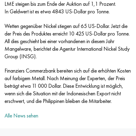
MP159
56DGNH
HN73MBTYU
5B
1.4567 - aisi 304Cu
15H16N2АМ
30H, aisi 5130, 30h
LME steigen bis zum Ende der Auktion auf 1,1 Prozent.
In Geldwert ist es etwa 4843 US-Dollar pro Tonne.
Multimet n155
68NHVKTYU
HN70YU
TL5
1.4570 - aisi303Cu
18H11МNFB
30HGS, 30hgs
Wetten gegenüber Nickel stiegen auf 65 US-Dollar. Jetzt die
Nicrofer 5923 hMo
79NM
HN75MBTYU
AT-6
1.4574 - Legierung PH 15-7 Mo®
18H12VMBFR
30HGSA, 30hgsa
der Preis des Produktes erreicht 10 425 US-Dollar pro Tonne.
All dies geschieht bei einer vorhandenen in diesem Jahr
Nicrofer 6030
80NM
HN75TBYU
TS-6
1.4580 - aisi 316Cb
20H12VNMF
30HGSN2A, 30hgsna
Mangelware, berichtet die Agentur International Nickel Study
Group (INSG).
Nitronic 40
80NMV-VI
HN77TYU
Titan 14
1.4597 - aisi 204Cu
20H3MVF
30HN2MA, 30CrNiMo8
Finanziers Commerzbank bereiten sich auf die erhöhten Kosten
auf farbigem Metall. Nach Meinung der Experten, der Preis
Nitronic 50
80NHS
HN77TYUR
SP-17
Legierung 28 - 1.4563
21NKMT
30HN3A, 31nicr14
beträgt etwa 11 000 Dollar. Diese Entwicklung ist möglich,
wenn sich die Situation mit der Indonesischen Export nicht
Nitronic 60
81NMA
HN78T
Titan 40
Legierung 31 - 1.4562
37H12N8G8МFB
34HN3MA, 36NiCrMo16, 35NiCrMo16
erschwert, und die Philippinen bleiben die Mitarbeiter.
Nitronic 75
Arten von Präzisionslegierungen
HN80TBYU
Legierung 254smo® - 1.4547
40H10S2М
35hgs, 35hgs
Alle News sehen
Nimonik 80a
Thermometalle
N65M
Legierung 926 - 1.4529
40H9S2
35hgsa, 35hgsa