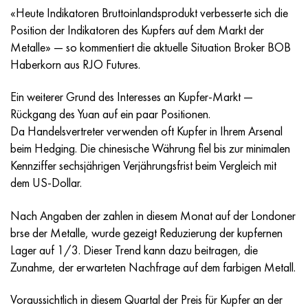
Incotherm
47ND
HN62VMYUT
VT-35
1.4466 - aisi 310MoLn
10H17N13М3Т
2.0872, CuNi10Fe1Mn, Cw352h
Rotmessing
45G2, 45g2, aisi 1144
R6M5, 1.3343, hs6-5-2, sw7m
«Heute Indikatoren Bruttoinlandsprodukt verbesserte sich die
Position der Indikatoren des Kupfers auf dem Markt der
Incotest
47NHR
HN62MVKYU
PT-1M
Legierung Al6xn
10H18N18YU4D
Silicium-Aluminium-Bronze
C84400, CuSn2ZnPb
Baustahl legiert
R6M5K5, 1.3243, hs6-5-2-5
Metalle» — so kommentiert die aktuelle Situation Broker BOB
Haberkorn aus RJO Futures.
Jethete M152
49KF
HN63MB
PT-3V
15-7Ph® - 1.4532
11H11N2V2МF
CW301G, C64200
C83600, CuSn5ZnPb
10g2, 10g2, aisi 1513
R6М5F3, 1.3344, hs6-5-3
Ein weiterer Grund des Interesses an Kupfer-Markt —
Kobalt 6B
49K2F/49K2FA-VI
HN65VM
PT-7M
PH 13-8 Mo - 1.4534
12H18N9Т
Siliciumbronze
12X2H4A,15NiCr13, 1.5752
R9М4К8,1.3207
Rückgang des Yuan auf ein paar Positionen.
Da Handelsvertreter verwenden oft Kupfer in Ihrem Arsenal
Martensitaushärtung 250
50H
HN65VMTYU
2V
1.4542 - 17-4Ph®.
13H11N2V2МF
C65500, CuAl11Fe3
АS14, 11SMnPb30
R12F3, 1.3318, sw12
beim Hedging. Die chinesische Währung fiel bis zur minimalen
Kennziffer sechsjährigen Verjährungsfrist beim Vergleich mit
Renee 41
50NP
HN67MVTYU
SPT-2 Schweißdraht
Custom 455® - 1.4543 - uns s45500
15H11MF
C65620, CuSi3Fe2Zn3
20G, 20mn5
R18, 1.3355, hs18-0-1, sw18
dem US-Dollar.
Martensitaushärtung 300
50NHS
HN68VKTYU
AT3
1.4545 - 15-5Ph®
15H12VNMF
C65100, CuSi1,5
20HN3А, aisi 4320, 20hn3a
Kohlenstoffstahl
Nach Angaben der zahlen in diesem Monat auf der Londoner
brse der Metalle, wurde gezeigt Reduzierung der kupfernen
Martensitaushärtung 350
52H
HN68VMTYUK-VD
3М
1.4548 - 17-4Ph®.
15H12N2МVFAB
Zinn-Blei-Bronze
20HМ, 24CrMo5, 20hm
U10,1.1645, C105W1
Lager auf 1/3. Dieser Trend kann dazu beitragen, die
Zunahme, der erwarteten Nachfrage auf dem farbigen Metall.
MP35N
52K12F
HN70VMTYU
TL3
1.4550 - aisi 347
15H16К5N2МVFAB
c92200, CuSn6Zn4Pb2
25HGM, 20CrMo5, 1.7264
11G12, 110G13L, X120Mn12
Voraussichtlich in diesem Quartal der Preis für Kupfer an der