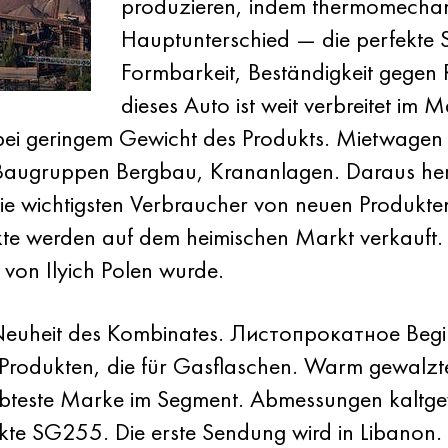
produzieren, indem thermomechan
Hauptunterschied — die perfekte 
Formbarkeit, Beständigkeit gegen 
dieses Auto ist weit verbreitet i
eit bei geringem Gewicht des Produkts. Mietwage
Baugruppen Bergbau, Krananlagen. Daraus herg
e wichtigsten Verbraucher von neuen Produkten
te werden auf dem heimischen Markt verkauft. 
von Ilyich Polen wurde.
ge Neuheit des Kombinates. Листопрокатное Begi
rodukten, die für Gasflaschen. Warm gewalzte
liebteste Marke im Segment. Abmessungen kaltgew
e SG255. Die erste Sendung wird in Libanon.