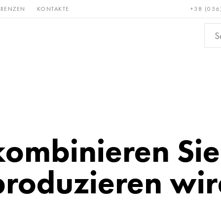
ERENZEN
KONTAKTE
+38 (056
Erden &
Bronze, Kupfer,
Nichteis
metalle
Messing
kombinieren Sie
produzieren wir