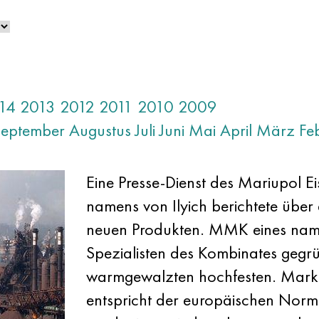
14
2013
2012
2011
2010
2009
September
Augustus
Juli
Juni
Mai
April
März
Fe
Eine Presse-Dienst des Mariupol E
namens von Ilyich berichtete über
neuen Produkten. MMK eines namens
Spezialisten des Kombinates gegr
warmgewalzten hochfesten. Mar
entspricht der europäischen Nor