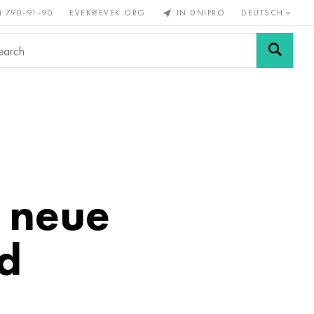
) 790-91-90
EVEK@EVEK.ORG
IN DNIPRO
DEUTSCH
Stahl
Drahtgewebe &
enmetalle
legiert
Anschlüsse
 neue
d