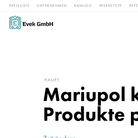
PREISLISTE
UNTERNEHMEN
KATALOG
WERKSTOFF
REF
Rostfreier
Seltene 
Nickel
Titan
Stahl
Refraktär
HAUPT
Mariupol 
Produkte 