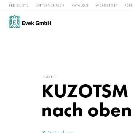
PREISLISTE
UNTERNEHMEN
KATALOG
WERKSTOFF
REF
Rostfreier
Seltene 
Nickel
Titan
Stahl
Refraktär
HAUPT
KUZOTSM s
nach oben