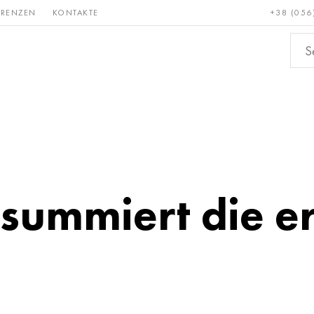
ERENZEN
KONTAKTE
+38 (056
Erden &
Bronze, Kupfer,
Nichteis
metalle
Messing
ummiert die ers