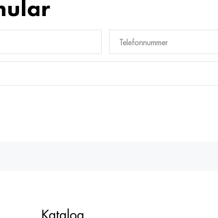
mular
Katalog