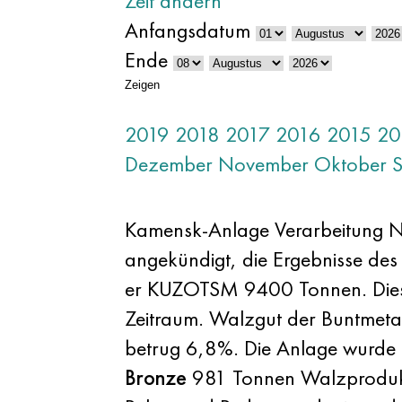
Zeit ändern
Anfangsdatum
Ende
Zeigen
2019
2018
2017
2016
2015
20
Dezember
November
Oktober
Kamensk-Anlage Verarbeitung NE
angekündigt, die Ergebnisse des
er KUZOTSM 9400 Tonnen. Diese 
Zeitraum. Walzgut der Buntmetal
betrug 6,8%. Die Anlage wurd
Bronze
981 Tonnen Walzprodukt