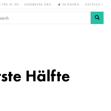
) 790-91-90
EVEK@EVEK.ORG
IN DNIPRO
DEUTSCH
Stahl
Drahtgewebe &
enmetalle
legiert
Anschlüsse
te Hälfte