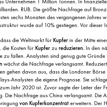
s Unternehmen 1 Million Tonnen. In finanzieller 
iarden. RUB. Die größte Nachfrage auf Bronze
rsten sechs Monaten des vergangenen Jahres w
bsstruktur wurde auf 10% gestiegen. Vor dieser 
 dass die Weltmarkt für
Kupfer
in der Mitte eine
 die Kosten für
Kupfer
zu
reduzieren.
In den nä
 zu fallen. Analysten sind genug gute Gründe 
n
wächst die Nachfrage verlangsamt. Reduzier
n gehen davon aus, dass die Londoner Börse d
ays-Analysten die eigene Prognose. Sie schlag
s zum Jahr 2020 ist. Zuvor sagte der Leiter d
ig. Die Nachfrage aus China verlangsamt. Die
bringung
von Kupferkonzentrat
erweitern. Der H