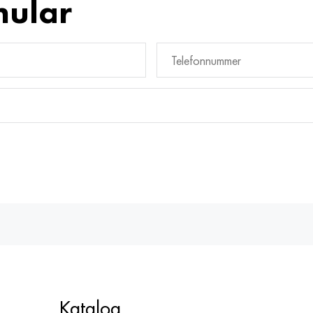
mular
Katalog