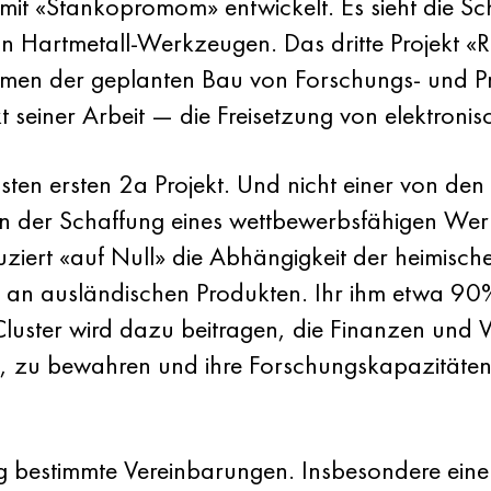
 mit «Stankopromom» entwickelt. Es sieht die S
von Hartmetall-Werkzeugen. Das dritte Projekt 
ahmen der geplanten Bau von Forschungs- und Pr
einer Arbeit — die Freisetzung von elektronis
sten ersten 2a Projekt. Und nicht einer von d
is in der Schaffung eines wettbewerbsfähigen We
ziert «auf Null» die Abhängigkeit der heimischen
 an ausländischen Produkten. Ihr ihm etwa 90%
k Cluster wird dazu beitragen, die Finanzen und
sein, zu bewahren und ihre Forschungskapazitäte
ung bestimmte Vereinbarungen. Insbesondere ei