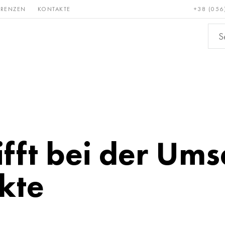
ERENZEN
KONTAKTE
+38 (056
Erden &
Bronze, Kupfer,
Nichteis
metalle
Messing
rifft bei der Um
ekte