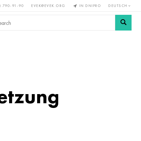
) 790-91-90
EVEK@EVEK.ORG
IN DNIPRO
DEUTSCH
Stahl
Drahtgewebe &
enmetalle
legiert
Anschlüsse
setzung