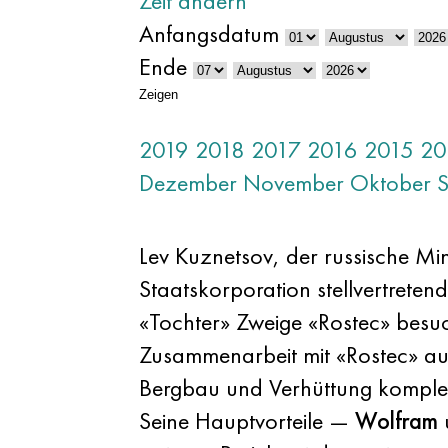
Zeit ändern
Anfangsdatum
Ende
Zeigen
2019
2018
2017
2016
2015
20
Dezember
November
Oktober
Lev Kuznetsov, der russische Min
Staatskorporation stellvertreten
«Tochter» Zweige «Rostec» besuc
Zusammenarbeit mit «Rostec» auf
Bergbau und Verhüttung komplex
Seine Hauptvorteile —
Wolfram