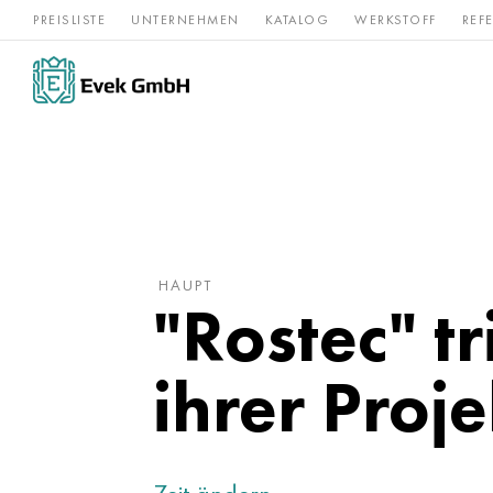
PREISLISTE
UNTERNEHMEN
KATALOG
WERKSTOFF
REF
Rostfreier
Seltene 
Nickel
Titan
Stahl
Refraktär
HAUPT
"Rostec" t
ihrer Proj