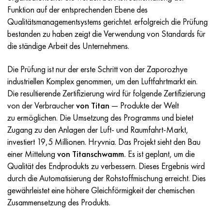
Incotherm
47ND
HN62VMYUT
VT-35
1.4466 - aisi 310MoLn
10H17N13М3Т
2.0872, CuNi10Fe1Mn, Cw352h
Rotmessing
45G2, 45g2, aisi 1144
R6M5, 1.3343, hs6-5-2, sw7m
Funktion auf der entsprechenden Ebene des
Qualitätsmanagementsystems gerichtet. erfolgreich die Prüfung
Incotest
47NHR
HN62MVKYU
PT-1M
Legierung Al6xn
10H18N18YU4D
Silicium-Aluminium-Bronze
C84400, CuSn2ZnPb
Baustahl legiert
R6M5K5, 1.3243, hs6-5-2-5
bestanden zu haben zeigt die Verwendung von Standards für
die ständige Arbeit des Unternehmens.
Jethete M152
49KF
HN63MB
PT-3V
15-7Ph® - 1.4532
11H11N2V2МF
CW301G, C64200
C83600, CuSn5ZnPb
10g2, 10g2, aisi 1513
R6М5F3, 1.3344, hs6-5-3
Die Prüfung ist nur der erste Schritt von der Zaporozhye
Kobalt 6B
49K2F/49K2FA-VI
HN65VM
PT-7M
PH 13-8 Mo - 1.4534
12H18N9Т
Siliciumbronze
12X2H4A,15NiCr13, 1.5752
R9М4К8,1.3207
industriellen Komplex genommen, um den Luftfahrtmarkt ein.
Die resultierende Zertifizierung wird für folgende Zertifizierung
Martensitaushärtung 250
50H
HN65VMTYU
2V
1.4542 - 17-4Ph®.
13H11N2V2МF
C65500, CuAl11Fe3
АS14, 11SMnPb30
R12F3, 1.3318, sw12
von der Verbraucher
von Titan
— Produkte der Welt
zu ermöglichen. Die Umsetzung des Programms und bietet
Renee 41
50NP
HN67MVTYU
SPT-2 Schweißdraht
Custom 455® - 1.4543 - uns s45500
15H11MF
C65620, CuSi3Fe2Zn3
20G, 20mn5
R18, 1.3355, hs18-0-1, sw18
Zugang zu den Anlagen der Luft- und Raumfahrt-Markt,
investiert 19,5 Millionen. Hryvnia. Das Projekt sieht den Bau
Martensitaushärtung 300
50NHS
HN68VKTYU
AT3
1.4545 - 15-5Ph®
15H12VNMF
C65100, CuSi1,5
20HN3А, aisi 4320, 20hn3a
Kohlenstoffstahl
einer Mittelung
von Titanschwamm.
Es ist geplant, um die
Qualität des Endprodukts zu verbessern. Dieses Ergebnis wird
Martensitaushärtung 350
52H
HN68VMTYUK-VD
3М
1.4548 - 17-4Ph®.
15H12N2МVFAB
Zinn-Blei-Bronze
20HМ, 24CrMo5, 20hm
U10,1.1645, C105W1
durch die Automatisierung der Rohstoffmischung erreicht. Dies
gewährleistet eine höhere Gleichförmigkeit der chemischen
MP35N
52K12F
HN70VMTYU
TL3
1.4550 - aisi 347
15H16К5N2МVFAB
c92200, CuSn6Zn4Pb2
25HGM, 20CrMo5, 1.7264
11G12, 110G13L, X120Mn12
Zusammensetzung des Produkts.