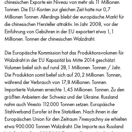
chinesischen Exporte ein Niveau von mehr als 11 Millionen.
Incotherm
47ND
HN62VMYUT
VT-35
1.4466 - aisi 310MoLn
10H17N13М3Т
2.0872, CuNi10Fe1Mn, Cw352h
Rotmessing
45G2, 45g2, aisi 1144
R6M5, 1.3343, hs6-5-2, sw7m
Tonnen. Die EU-Konten zur gleichen Zeit hatte nur 0,7
Millionen Tonnen. Allerdings bleibt der europäische Markt für
Incotest
47NHR
HN62MVKYU
PT-1M
Legierung Al6xn
10H18N18YU4D
Silicium-Aluminium-Bronze
C84400, CuSn2ZnPb
Baustahl legiert
R6M5K5, 1.3243, hs6-5-2-5
die chinesischen Hersteller attraktiv. Im Jahr 2008, vor der
Einführung von Gebühren in der EU exportiert etwa 1,1
Jethete M152
49KF
HN63MB
PT-3V
15-7Ph® - 1.4532
11H11N2V2МF
CW301G, C64200
C83600, CuSn5ZnPb
10g2, 10g2, aisi 1513
R6М5F3, 1.3344, hs6-5-3
Millionen. Tonnen der chinesischen Walzdraht.
Kobalt 6B
49K2F/49K2FA-VI
HN65VM
PT-7M
PH 13-8 Mo - 1.4534
12H18N9Т
Siliciumbronze
12X2H4A,15NiCr13, 1.5752
R9М4К8,1.3207
Die Europäische Kommission hat das Produktionsvolumen für
Walzdraht in der EU Kapazität bis Mitte 2014 geschätzt.
Martensitaushärtung 250
50H
HN65VMTYU
2V
1.4542 - 17-4Ph®.
13H11N2V2МF
C65500, CuAl11Fe3
АS14, 11SMnPb30
R12F3, 1.3318, sw12
Volumen belief sich auf rund 28,1 Millionen. Tonnen / Jahr.
Die Produktion somit belief sich auf 20,2 Millionen. Tonnen,
Renee 41
50NP
HN67MVTYU
SPT-2 Schweißdraht
Custom 455® - 1.4543 - uns s45500
15H11MF
C65620, CuSi3Fe2Zn3
20G, 20mn5
R18, 1.3355, hs18-0-1, sw18
während der Verbrauch von 17,8 Millionen. Tonnen.
Importierte Volumen erreichte 1,45 Millionen. Tonnen. Zu den
Martensitaushärtung 300
50NHS
HN68VKTYU
AT3
1.4545 - 15-5Ph®
15H12VNMF
C65100, CuSi1,5
20HN3А, aisi 4320, 20hn3a
Kohlenstoffstahl
größten Anbietern der Schweiz und der Ukraine. Russland
nahm auch Vmesto 112.000 Tonnen setzen. Europäische
Martensitaushärtung 350
52H
HN68VMTYUK-VD
3М
1.4548 - 17-4Ph®.
15H12N2МVFAB
Zinn-Blei-Bronze
20HМ, 24CrMo5, 20hm
U10,1.1645, C105W1
Stahlverband Eurofer ist ihre Statistiken. Nach ihnen in der
Europäischen Union für den Zeitraum 7mesyachny sie erhielten
MP35N
52K12F
HN70VMTYU
TL3
1.4550 - aisi 347
15H16К5N2МVFAB
c92200, CuSn6Zn4Pb2
25HGM, 20CrMo5, 1.7264
11G12, 110G13L, X120Mn12
etwa 900.000 Tonnen Walzdraht. Die Importe aus Russland