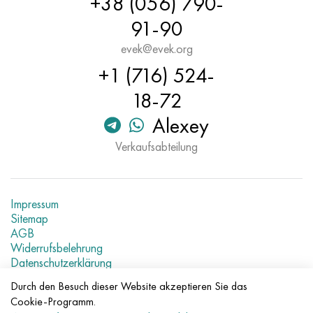
+38 (056) 790-
Hastelloy C-276
40HFA, 1.7223, aisi 4142
91-90
Hastelloy C2000
45H, 45h, 1.7035
evek@evek.org
+1 (716) 524-
Hastelloy 3
45HN2MFA, k2425, 45hnmf
18-72
Hastelloy x
А40G, 44smn28, 1.0762, 46s20
Alexey
Verkaufsabteilung
Udimet 500
Udimet 720
Impressum
Sitemap
AGB
Widerrufsbelehrung
Datenschutzerklärung
Aktuelle Metallpreise
Durch den Besuch dieser Website akzeptieren Sie das
Cookie-Programm.
© 2007–2026 «Evek GmbH»