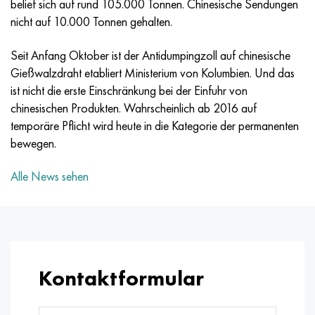
belief sich auf rund 105.000 Tonnen. Chinesische Sendungen
MP159
56DGNH
HN73MBTYU
5B
1.4567 - aisi 304Cu
15H16N2АМ
30H, aisi 5130, 30h
nicht auf 10.000 Tonnen gehalten.
Multimet n155
68NHVKTYU
HN70YU
TL5
1.4570 - aisi303Cu
18H11МNFB
30HGS, 30hgs
Seit Anfang Oktober ist der Antidumpingzoll auf chinesische
Gießwalzdraht etabliert Ministerium von Kolumbien. Und das
Nicrofer 5923 hMo
79NM
HN75MBTYU
AT-6
1.4574 - Legierung PH 15-7 Mo®
18H12VMBFR
30HGSA, 30hgsa
ist nicht die erste Einschränkung bei der Einfuhr von
chinesischen Produkten. Wahrscheinlich ab 2016 auf
Nicrofer 6030
80NM
HN75TBYU
TS-6
1.4580 - aisi 316Cb
20H12VNMF
30HGSN2A, 30hgsna
temporäre Pflicht wird heute in die Kategorie der permanenten
bewegen.
Nitronic 40
80NMV-VI
HN77TYU
Titan 14
1.4597 - aisi 204Cu
20H3MVF
30HN2MA, 30CrNiMo8
Alle News sehen
Nitronic 50
80NHS
HN77TYUR
SP-17
Legierung 28 - 1.4563
21NKMT
30HN3A, 31nicr14
Nitronic 60
81NMA
HN78T
Titan 40
Legierung 31 - 1.4562
37H12N8G8МFB
34HN3MA, 36NiCrMo16, 35NiCrMo16
Nitronic 75
Arten von Präzisionslegierungen
HN80TBYU
Legierung 254smo® - 1.4547
40H10S2М
35hgs, 35hgs
Kontaktformular
Nimonik 80a
Thermometalle
N65M
Legierung 926 - 1.4529
40H9S2
35hgsa, 35hgsa