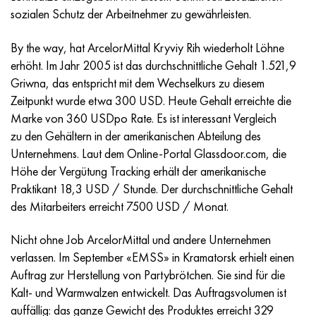
Incotherm
47ND
HN62VMYUT
VT-35
1.4466 - aisi 310MoLn
10H17N13М3Т
2.0872, CuNi10Fe1Mn, Cw352h
Rotmessing
45G2, 45g2, aisi 1144
R6M5, 1.3343, hs6-5-2, sw7m
sozialen Schutz der Arbeitnehmer zu gewährleisten.
Incotest
47NHR
HN62MVKYU
PT-1M
Legierung Al6xn
10H18N18YU4D
Silicium-Aluminium-Bronze
C84400, CuSn2ZnPb
Baustahl legiert
R6M5K5, 1.3243, hs6-5-2-5
By the way, hat ArcelorMittal Kryviy Rih wiederholt Löhne
erhöht. Im Jahr 2005 ist das durchschnittliche Gehalt 1.521,9
Jethete M152
49KF
HN63MB
PT-3V
15-7Ph® - 1.4532
11H11N2V2МF
CW301G, C64200
C83600, CuSn5ZnPb
10g2, 10g2, aisi 1513
R6М5F3, 1.3344, hs6-5-3
Griwna, das entspricht mit dem Wechselkurs zu diesem
Zeitpunkt wurde etwa 300 USD. Heute Gehalt erreichte die
Kobalt 6B
49K2F/49K2FA-VI
HN65VM
PT-7M
PH 13-8 Mo - 1.4534
12H18N9Т
Siliciumbronze
12X2H4A,15NiCr13, 1.5752
R9М4К8,1.3207
Marke von 360 USDpo Rate. Es ist interessant Vergleich
zu den Gehältern in der amerikanischen Abteilung des
Martensitaushärtung 250
50H
HN65VMTYU
2V
1.4542 - 17-4Ph®.
13H11N2V2МF
C65500, CuAl11Fe3
АS14, 11SMnPb30
R12F3, 1.3318, sw12
Unternehmens. Laut dem Online-Portal Glassdoor.com, die
Höhe der Vergütung Tracking erhält der amerikanische
Renee 41
50NP
HN67MVTYU
SPT-2 Schweißdraht
Custom 455® - 1.4543 - uns s45500
15H11MF
C65620, CuSi3Fe2Zn3
20G, 20mn5
R18, 1.3355, hs18-0-1, sw18
Praktikant 18,3 USD / Stunde. Der durchschnittliche Gehalt
des Mitarbeiters erreicht 7500 USD / Monat.
Martensitaushärtung 300
50NHS
HN68VKTYU
AT3
1.4545 - 15-5Ph®
15H12VNMF
C65100, CuSi1,5
20HN3А, aisi 4320, 20hn3a
Kohlenstoffstahl
Nicht ohne Job ArcelorMittal und andere Unternehmen
Martensitaushärtung 350
52H
HN68VMTYUK-VD
3М
1.4548 - 17-4Ph®.
15H12N2МVFAB
Zinn-Blei-Bronze
20HМ, 24CrMo5, 20hm
U10,1.1645, C105W1
verlassen. Im September «EMSS» in Kramatorsk erhielt einen
Auftrag zur Herstellung von Partybrötchen. Sie sind für die
MP35N
52K12F
HN70VMTYU
TL3
1.4550 - aisi 347
15H16К5N2МVFAB
c92200, CuSn6Zn4Pb2
25HGM, 20CrMo5, 1.7264
11G12, 110G13L, X120Mn12
Kalt- und Warmwalzen entwickelt. Das Auftragsvolumen ist
auffällig: das ganze Gewicht des Produktes erreicht 329