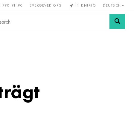
) 790-91-90
EVEK@EVEK.ORG
IN DNIPRO
DEUTSCH
Stahl
Drahtgewebe &
enmetalle
legiert
Anschlüsse
trägt