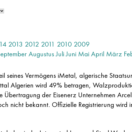
14
2013
2012
2011
2010
2009
September
Augustus
Juli
Juni
Mai
April
März
Fe
il seines Vermögens iMetal, algerische Staats
Mittal Algerien wird 49% betragen, Walzprodukt
e Übertragung der Eisenerz Unternehmen Arcelo
och nicht bekannt. Offizielle Registrierung w