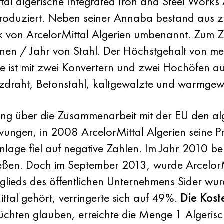
al algerische Integrated Iron and Steel Works
roduziert. Neben seiner Annaba bestand aus z
on ArcelorMittal Algerien umbenannt. Zum Zei
nnen / Jahr von Stahl. Der Höchstgehalt von me
e ist mit zwei Konvertern und zwei Hochöfen au
draht, Betonstahl, kaltgewalzte und warmgewa
ung über die Zusammenarbeit mit der EU den al
zwungen, in 2008 ArcelorMittal Algerien seine
nlage fiel auf negative Zahlen. Im Jahr 2010 beu
ießen. Doch im September 2013, wurde ArcelorMi
Mitglieds des öffentlichen Unternehmens Sider 
ittal gehört, verringerte sich auf 49%.
Die Kost
chten glauben, erreichte die Menge 1 Algeris