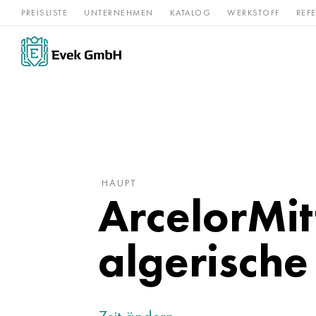
PREISLISTE
UNTERNEHMEN
KATALOG
WERKSTOFF
REF
Rostfreier
Seltene 
Nickel
Titan
Stahl
Refraktär
HAUPT
ArcelorMit
algerisch