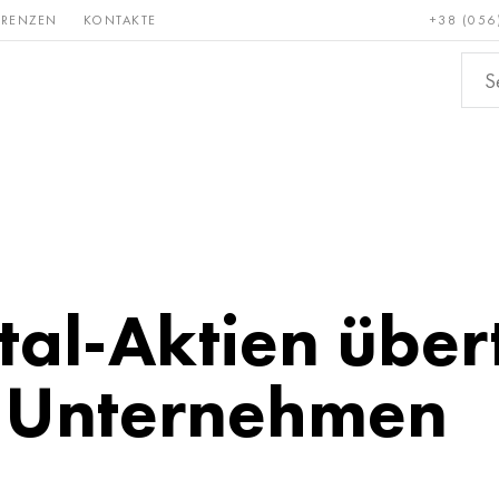
ERENZEN
KONTAKTE
+38 (056
Erden &
Bronze, Kupfer,
Nichteis
metalle
Messing
tal-Aktien über
e Unternehmen