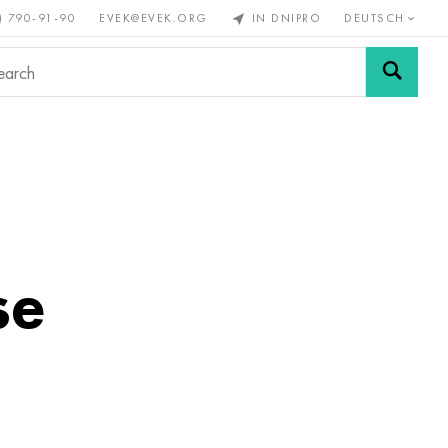
) 790-91-90
EVEK@EVEK.ORG
IN DNIPRO
DEUTSCH
Stahl
Drahtgewebe &
enmetalle
legiert
Anschlüsse
se