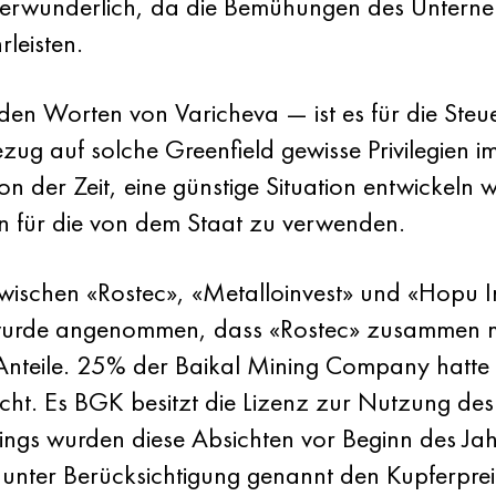
t verwunderlich, da die Bemühungen des Untern
leisten.
en Worten von Varicheva — ist es für die Steuer
zug auf solche Greenfield gewisse Privilegien im
n der Zeit, eine günstige Situation entwickeln wir
n für die von dem Staat zu verwenden.
ischen «Rostec», «Metalloinvest» und «Hopu In
wurde angenommen, dass «Rostec» zusammen mit
Anteile. 25% der Baikal Mining Company hatt
cht. Es BGK besitzt die Lizenz zur Nutzung 
dings wurden diese Absichten vor Beginn des Jah
unter Berücksichtigung genannt den Kupferprei