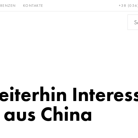
ERENZEN
KONTAKTE
+38 (056
Erden &
Bronze, Kupfer,
Nichteis
metalle
Messing
terhin Interes
 aus China