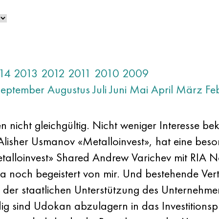
14
2013
2012
2011
2010
2009
September
Augustus
Juli
Juni
Mai
April
März
Fe
 nicht gleichgültig. Nicht weniger Interesse bek
Alisher Usmanov «Metalloinvest», hat eine be
talloinvest» Shared Andrew Varichev mit RIA N
na noch begeistert von mir. Und bestehende Vert
der staatlichen Unterstützung des Unternehmens
dig sind Udokan abzulagern in das Investition