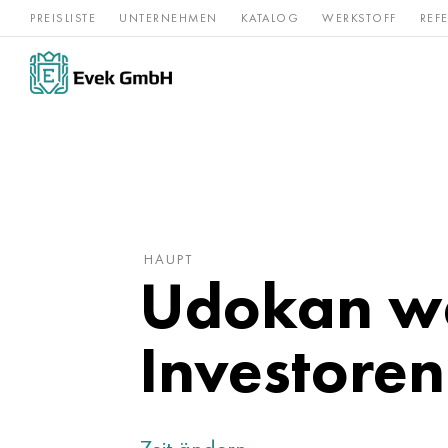
PREISLISTE
UNTERNEHMEN
KATALOG
WERKSTOFF
REF
Rostfreier
Seltene 
Nickel
Titan
Stahl
Refraktär
HAUPT
Udokan wei
Investoren