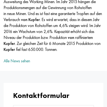
Ausweitung des Working Minen. Im Jahr 2015 hängen die
MP159
56DGNH
HN73MBTYU
5B
1.4567 - aisi 304Cu
15H16N2АМ
30H, aisi 5130, 30h
Produktionsmengen auf die Gewinnung von Rohstoffen
in neue Minen. Und es ist fast eine garantierte Tropfen auf den
Multimet n155
68NHVKTYU
HN70YU
TL5
1.4570 - aisi303Cu
18H11МNFB
30HGS, 30hgs
Verbrauch
von Kupfer.
Es wird erwartet, dass in diesem Jahr
die Produktion von Rohstoffen um 4,6% steigen wird. Im Jahr
Nicrofer 5923 hMo
79NM
HN75MBTYU
AT-6
1.4574 - Legierung PH 15-7 Mo®
18H12VMBFR
30HGSA, 30hgsa
2016 ein Wachstum von 2,6%. Kapazität erhöht sich das
Niveau der Produktion bzw. Produktion
von
raffiniertem
Nicrofer 6030
80NM
HN75TBYU
TS-6
1.4580 - aisi 316Cb
20H12VNMF
30HGSN2A, 30hgsna
Kupfer.
Zur gleichen Zeit für 6 Monate 2015 Produktion von
Kupfer
fiel fast 650.000. Tonnen.
Nitronic 40
80NMV-VI
HN77TYU
Titan 14
1.4597 - aisi 204Cu
20H3MVF
30HN2MA, 30CrNiMo8
Alle News sehen
Nitronic 50
80NHS
HN77TYUR
SP-17
Legierung 28 - 1.4563
21NKMT
30HN3A, 31nicr14
Nitronic 60
81NMA
HN78T
Titan 40
Legierung 31 - 1.4562
37H12N8G8МFB
34HN3MA, 36NiCrMo16, 35NiCrMo16
Nitronic 75
Arten von Präzisionslegierungen
HN80TBYU
Legierung 254smo® - 1.4547
40H10S2М
35hgs, 35hgs
Kontaktformular
Nimonik 80a
Thermometalle
N65M
Legierung 926 - 1.4529
40H9S2
35hgsa, 35hgsa