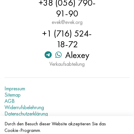
+38 (056) 790-
Hastelloy C-276
40HFA, 1.7223, aisi 4142
91-90
Hastelloy C2000
45H, 45h, 1.7035
evek@evek.org
+1 (716) 524-
Hastelloy 3
45HN2MFA, k2425, 45hnmf
18-72
Hastelloy x
А40G, 44smn28, 1.0762, 46s20
Alexey
Udimet 500
Verkaufsabteilung
Udimet 720
Impressum
Sitemap
AGB
Widerrufsbelehrung
Datenschutzerklärung
Aktuelle Metallpreise
Durch den Besuch dieser Website akzeptieren Sie das
Cookie-Programm.
© 2007–2026 «Evek GmbH»