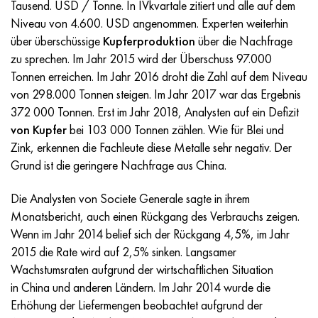
Incotherm
47ND
HN62VMYUT
VT-35
1.4466 - aisi 310MoLn
10H17N13М3Т
2.0872, CuNi10Fe1Mn, Cw352h
Rotmessing
45G2, 45g2, aisi 1144
R6M5, 1.3343, hs6-5-2, sw7m
Tausend. USD / Tonne. In IVkvartale zitiert und alle auf dem
Niveau von 4.600. USD angenommen. Experten weiterhin
Incotest
47NHR
HN62MVKYU
PT-1M
Legierung Al6xn
10H18N18YU4D
Silicium-Aluminium-Bronze
C84400, CuSn2ZnPb
Baustahl legiert
R6M5K5, 1.3243, hs6-5-2-5
über überschüssige
Kupferproduktion
über die Nachfrage
zu sprechen. Im Jahr 2015 wird der Überschuss 97.000
Jethete M152
49KF
HN63MB
PT-3V
15-7Ph® - 1.4532
11H11N2V2МF
CW301G, C64200
C83600, CuSn5ZnPb
10g2, 10g2, aisi 1513
R6М5F3, 1.3344, hs6-5-3
Tonnen erreichen. Im Jahr 2016 droht die Zahl auf dem Niveau
von 298.000 Tonnen steigen. Im Jahr 2017 war das Ergebnis
Kobalt 6B
49K2F/49K2FA-VI
HN65VM
PT-7M
PH 13-8 Mo - 1.4534
12H18N9Т
Siliciumbronze
12X2H4A,15NiCr13, 1.5752
R9М4К8,1.3207
372 000 Tonnen. Erst im Jahr 2018, Analysten auf ein Defizit
von Kupfer
bei 103 000 Tonnen zählen. Wie für Blei und
Martensitaushärtung 250
50H
HN65VMTYU
2V
1.4542 - 17-4Ph®.
13H11N2V2МF
C65500, CuAl11Fe3
АS14, 11SMnPb30
R12F3, 1.3318, sw12
Zink, erkennen die Fachleute diese Metalle sehr negativ. Der
Grund ist die geringere Nachfrage aus China.
Renee 41
50NP
HN67MVTYU
SPT-2 Schweißdraht
Custom 455® - 1.4543 - uns s45500
15H11MF
C65620, CuSi3Fe2Zn3
20G, 20mn5
R18, 1.3355, hs18-0-1, sw18
Die Analysten von Societe Generale sagte in ihrem
Monatsbericht, auch einen Rückgang des Verbrauchs zeigen.
Martensitaushärtung 300
50NHS
HN68VKTYU
AT3
1.4545 - 15-5Ph®
15H12VNMF
C65100, CuSi1,5
20HN3А, aisi 4320, 20hn3a
Kohlenstoffstahl
Wenn im Jahr 2014 belief sich der Rückgang 4,5%, im Jahr
2015 die Rate wird auf 2,5% sinken. Langsamer
Martensitaushärtung 350
52H
HN68VMTYUK-VD
3М
1.4548 - 17-4Ph®.
15H12N2МVFAB
Zinn-Blei-Bronze
20HМ, 24CrMo5, 20hm
U10,1.1645, C105W1
Wachstumsraten aufgrund der wirtschaftlichen Situation
in China und anderen Ländern. Im Jahr 2014 wurde die
MP35N
52K12F
HN70VMTYU
TL3
1.4550 - aisi 347
15H16К5N2МVFAB
c92200, CuSn6Zn4Pb2
25HGM, 20CrMo5, 1.7264
11G12, 110G13L, X120Mn12
Erhöhung der Liefermengen beobachtet aufgrund der